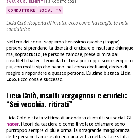
SARA GUGLIELMETTI
|
5 AGOSTO 2026
CONDUTTRICE
SOCIAL
TV
Licia Colò ricoperta di insulti: ecco come ha reagito la nota
conduttrice
Nell’era dei social sappiamo benissimo quante (troppe)
persone si prendano la libertà di criticare e insultare chiunque
ma, soprattutto, le persone famose, prese di mira dai
cosiddetti hater. I leoni da testiera purtroppo sono sempre di
più, con molti vip che hanno, nel corso degli anni, deciso di
reagire e rispondere a queste persone. L’ultima è stata
Licia
Colò
. Ecco cosa è successo.
Licia Colò, insulti vergognosi e crudeli:
“Sei vecchia, ritirati”
Licia Colò è stata vittima di un’ondata di insulti sui social. Gli
hater
, i leoni da tastiera o come li volete chiamare sono
purtroppo sempre di più e ormai la stragrande maggioranza
delle persone famose almeno una volta nella vita è stata