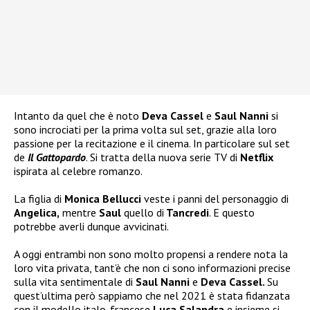
Intanto da quel che è noto
Deva Cassel
e
Saul Nanni
si
sono incrociati per la prima volta sul set, grazie alla loro
passione per la recitazione e il cinema. In particolare sul set
de
Il Gattopardo
. Si tratta della nuova serie TV di
Netflix
ispirata al celebre romanzo.
La figlia di
Monica Bellucci
veste i panni del personaggio di
Angelica,
mentre
Saul
quello di
Tancredi
. E questo
potrebbe averli dunque avvicinati.
A oggi entrambi non sono molto propensi a rendere nota la
loro vita privata, tant’è che non ci sono informazioni precise
sulla vita sentimentale di
Saul Nanni
e
Deva Cassel.
Su
quest’ultima però sappiamo che nel 2021 è stata fidanzata
con il modello italo-francese
Luca Salandra
e insieme si