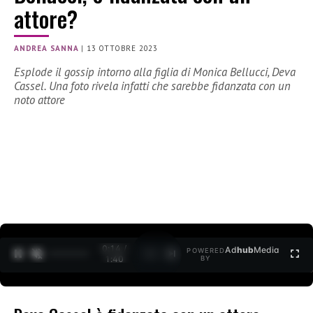
attore?
ANDREA SANNA
|
13 OTTOBRE 2023
Esplode il gossip intorno alla figlia di Monica Bellucci, Deva
Cassel. Una foto rivela infatti che sarebbe fidanzata con un
noto attore
0:15 /
Ad
hub
Media
POWERED
1
/
2
1:40
BY