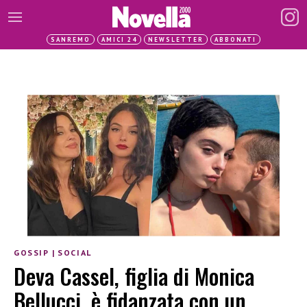
SANREMO
AMICI 24
NEWSLETTER
ABBONATI
GOSSIP
|
SOCIAL
Deva Cassel, figlia di Monica
Bellucci, è fidanzata con un