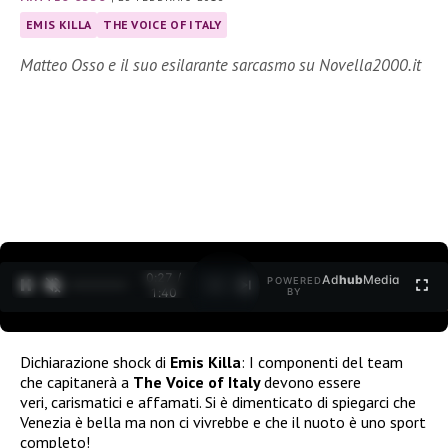
EMIS KILLA
THE VOICE OF ITALY
Matteo Osso e il suo esilarante sarcasmo su Novella2000.it
0:28 /
Ad
hub
Media
POWERED
1
/
2
1:40
BY
Dichiarazione shock di
Emis Killa
: I componenti del team
che capitanerà a
The Voice of Italy
devono essere
veri, carismatici e affamati. Si è dimenticato di spiegarci che
Venezia è bella ma non ci vivrebbe e che il nuoto è uno sport
completo!