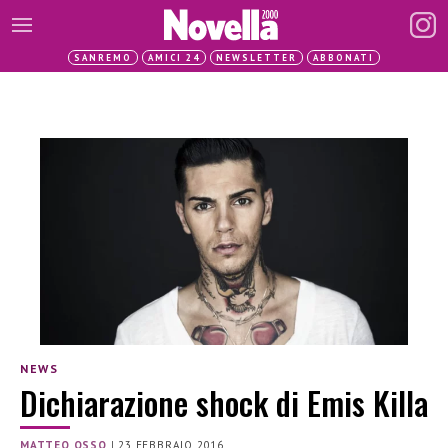
SANREMO
AMICI 24
NEWSLETTER
ABBONATI
NEWS
Dichiarazione shock di Emis Killa
MATTEO OSSO
|
23 FEBBRAIO 2016