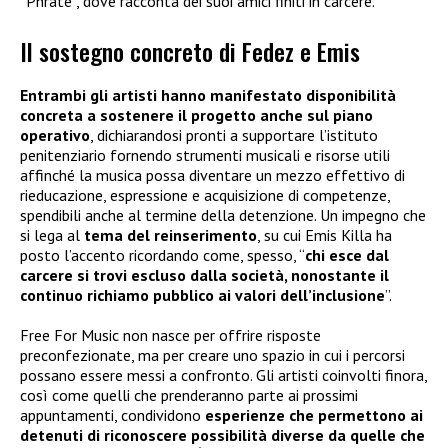
“Phrate”, dove racconta dei suoi amici finiti in carcere.
Il sostegno concreto di Fedez e Emis
Entrambi gli artisti hanno manifestato disponibilità
concreta a sostenere il progetto anche sul piano
operativo
, dichiarandosi pronti a supportare l’istituto
penitenziario fornendo strumenti musicali e risorse utili
affinché la musica possa diventare un mezzo effettivo di
rieducazione, espressione e acquisizione di competenze,
spendibili anche al termine della detenzione. Un impegno che
si lega al
tema del reinserimento
, su cui Emis Killa ha
posto l’accento ricordando come, spesso, “
chi esce dal
carcere si trovi escluso dalla società, nonostante il
continuo richiamo pubblico ai valori dell’inclusione
”.
Free For Music non nasce per offrire risposte
preconfezionate, ma per creare uno spazio in cui i percorsi
possano essere messi a confronto. Gli artisti coinvolti finora,
così come quelli che prenderanno parte ai prossimi
appuntamenti, condividono
esperienze che permettono ai
detenuti di riconoscere possibilità diverse da quelle che