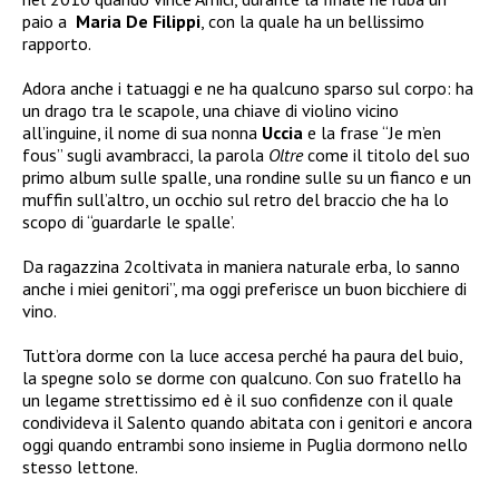
paio a
Maria De Filippi
, con la quale ha un bellissimo
rapporto.
Adora anche i tatuaggi e ne ha qualcuno sparso sul corpo: ha
un drago tra le scapole, una chiave di violino vicino
all’inguine, il nome di sua nonna
Uccia
e la frase “Je m’en
fous” sugli avambracci, la parola
Oltre
come il titolo del suo
primo album sulle spalle, una rondine sulle su un fianco e un
muffin sull’altro, un occhio sul retro del braccio che ha lo
scopo di “guardarle le spalle’.
Da ragazzina 2coltivata in maniera naturale erba, lo sanno
anche i miei genitori”, ma oggi preferisce un buon bicchiere di
vino.
Tutt’ora dorme
con la luce accesa perché ha paura del buio,
la spegne solo se dorme con qualcuno. Con suo fratello ha
un legame strettissimo ed è il suo confidenze con il quale
condivideva il Salento quando abitata con i genitori e ancora
oggi quando entrambi sono insieme in Puglia dormono nello
stesso lettone.