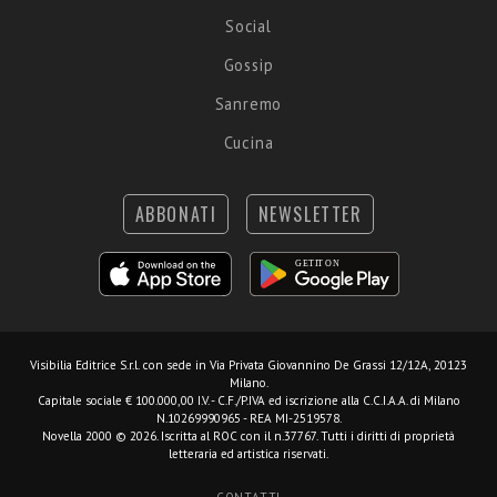
Social
Gossip
Sanremo
Cucina
ABBONATI
NEWSLETTER
Visibilia Editrice S.r.l.
con sede in Via Privata Giovannino De Grassi 12/12A, 20123
Milano.
Capitale sociale € 100.000,00 I.V. - C.F./P.IVA ed iscrizione alla C.C.I.A.A. di Milano
N.10269990965 - REA MI-2519578.
Novella 2000 © 2026. Iscritta al ROC con il n.37767. Tutti i diritti di proprietà
letteraria ed artistica riservati.