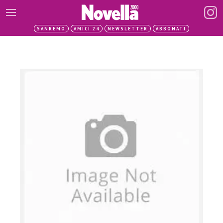
SANREMO
AMICI 24
NEWSLETTER
ABBONATI