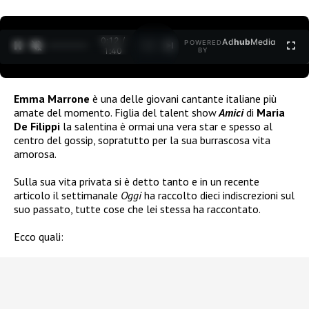
0:12 /
Ad
hub
Media
POWERED
1
/
2
1:40
BY
Emma Marrone
è una delle giovani cantante italiane più
amate del momento. Figlia del talent show
Amici
di
Maria
De Filippi
la salentina è ormai una vera star e spesso al
centro del gossip, sopratutto per la sua burrascosa vita
amorosa.
Sulla sua vita privata si è detto tanto e in un recente
articolo il settimanale
Oggi
ha raccolto dieci indiscrezioni sul
suo passato, tutte cose che lei stessa ha raccontato.
Ecco quali: