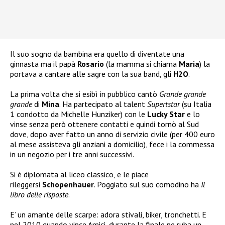
Il suo sogno da bambina era quello di diventate una
ginnasta ma il papà
Rosario
(la mamma si chiama
Maria
) la
portava a cantare alle sagre con la sua band, gli
H2O
.
La prima volta che si esibì in pubblico cantò
Grande grande
grande
di
Mina
. Ha partecipato al talent
Supertstar
(su Italia
1 condotto da Michelle Hunziker) con le
Lucky Star
e lo
vinse senza però ottenere contatti e quindi tornò al Sud
dove, dopo aver fatto un anno di servizio civile (per 400 euro
al mese assisteva gli anziani a domicilio), fece i la commessa
in un negozio per i tre anni successivi.
Si è diplomata al liceo classico, e le piace
rileggersi
Schopenhauer
. Poggiato sul suo comodino ha
Il
libro delle risposte
.
E’ un amante delle scarpe: adora stivali, biker, tronchetti. E
nel 2010 quando vince Amici, durante la finale ne ruba un