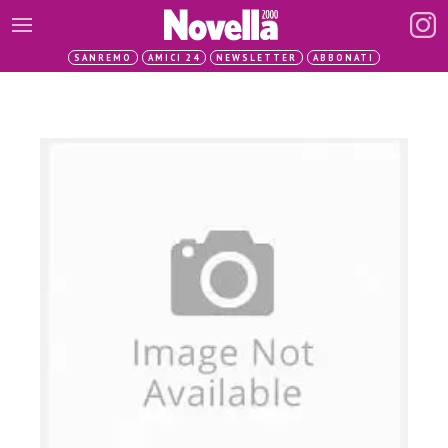
SANREMO
AMICI 24
NEWSLETTER
ABBONATI