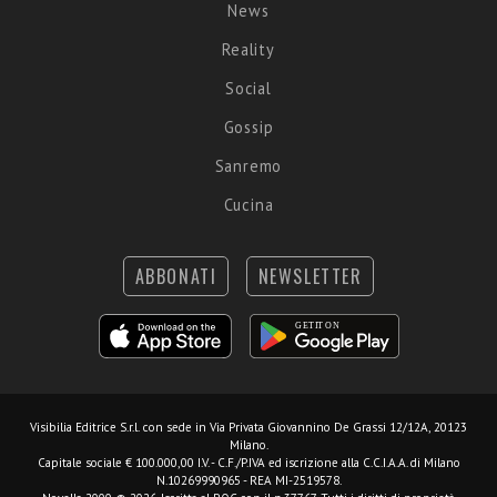
News
Reality
Social
Gossip
Sanremo
Cucina
ABBONATI
NEWSLETTER
Visibilia Editrice S.r.l.
con sede in Via Privata Giovannino De Grassi 12/12A, 20123
Milano.
Capitale sociale € 100.000,00 I.V. - C.F./P.IVA ed iscrizione alla C.C.I.A.A. di Milano
N.10269990965 - REA MI-2519578.