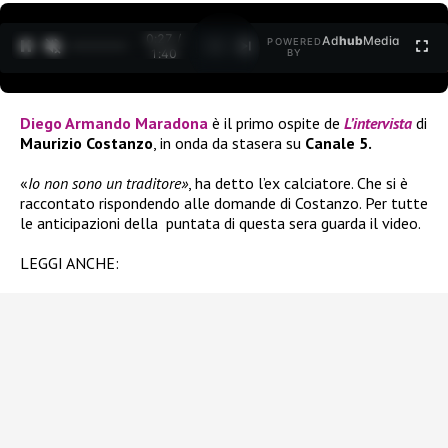
0:27 /
Ad
hub
Media
POWERED
1
/
2
1:40
BY
Diego Armando Maradona
è il primo ospite de
L’intervista
di
Maurizio Costanzo
, in onda da stasera su
Canale 5.
«
Io non sono un traditore»
, ha detto l’ex calciatore. Che si è
raccontato rispondendo alle domande di Costanzo. Per tutte
le anticipazioni della puntata di questa sera guarda il video.
LEGGI ANCHE: