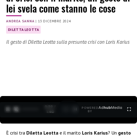
lei svela come stanno le cose
ANDREA SANNA
|
13 DICEMBRE 2024
DILETTA LEOTTA
Il gesto di Diletta Leotta sulla presunta crisi con Loris Karius
0:30 /
Ad
hub
Media
POWERED
1
/
2
1:40
BY
È crisi tra
Diletta Leotta
e il marito
Loris Karius
? Un
gesto