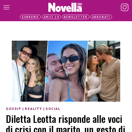
SANREMO
AMICI 24
NEWSLETTER
ABBONATI
GOSSIP
|
REALITY
|
SOCIAL
Diletta Leotta risponde alle voci
di crisi con il marito, un gesto di