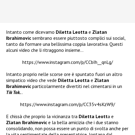
Intanto come dicevamo
Diletta Leotta
e
Zlatan
Ibrahimovic
sembrano essere piuttosto complici sui social,
tanto da formare una bellissima coppia lavorativa. Questi
alcuni video che li ritraggono insieme…
https://www.instagram.com/p/CCbIh__qnLg/
Intanto proprio nelle scorse ore è spuntato fuori un altro
simpatico video che vede
Diletta Leotta
e
Zlatan
Ibrahimovic
particolarmente divertiti nel cimentarsi in un
Tik Tok.
..
https://www.instagram.com/p/CC35v4sKzW9/
E chissà che proprio la vicinanza tra
Diletta Leott
a e
Zlatan Ibrahimovic
e la bella amicizia che i due stanno
consolidando, non possa essere un punto di svolta anche per
la vita sentimentale della presentatrice, lontana dal