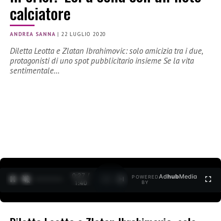
calciatore
ANDREA SANNA
|
22 LUGLIO 2020
Diletta Leotta e Zlatan Ibrahimovic: solo amicizia tra i due,
protagonisti di uno spot pubblicitario insieme Se la vita
sentimentale…
0:27 /
Ad
hub
Media
POWERED
1
/
2
1:40
BY