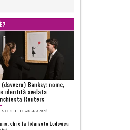
 È?
è (davvero) Banksy: nome,
 e identità svelata
’inchiesta Reuters
IA CIOTTI | 13 GIUGNO 2026
ma, chi è la fidanzata Lodovica
rini