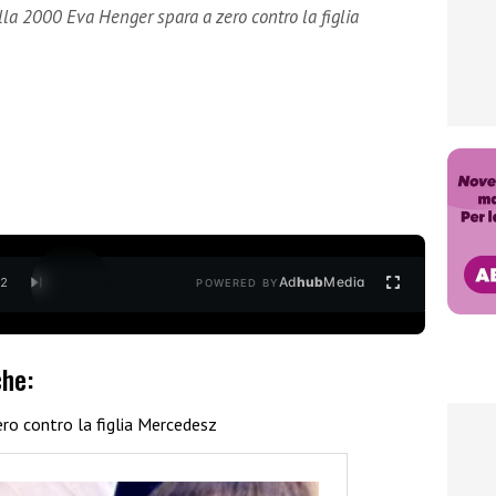
lla 2000 Eva Henger spara a zero contro la figlia
Ad
hub
Media
/
2
POWERED BY
che:
ro contro la figlia Mercedesz