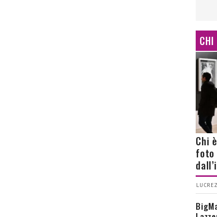
CHI
Chi 
foto
dall
LUCREZ
BigMa
Lazze