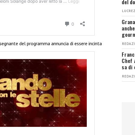
del d
LUCREZ
Grana
anche
gour
segnante del programma annuncia di essere incinta
REDAZI
Franc
Chef 
sa di
REDAZI