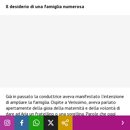
Il desiderio di una famiglia numerosa
Già in passato la conduttrice aveva manifestato l’intenzione
di ampliare la famiglia. Ospite a Verissimo, aveva parlato
apertamente della gioia della maternità e della volontà di
dare ad Aria un fratellino o una sorellina. Parole che oggi
trovano conferma con questo nuovo annuncio, accolto da
fan e colleghi con entusiasmo.