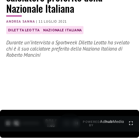
Nazionale Italiana
ANDREA SANNA
|
11 LUGLIO 2021
DILETTA LEOTTA
NAZIONALE ITALIANA
Durante un’intervista a Sportweek Diletta Leotta ha svelato
chi è il suo calciatore preferito della Naziona Italiana di
Roberto Mancini
0:15 /
Ad
hub
Media
POWERED
1
/
2
1:40
BY