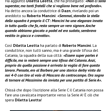
Ha aggiunto
Diletta Leotta
, che ha proseguito:
«Non ci sono
superstar, ma tanti fratelli che si vogliono bene nel profondo».
Ha detto ancora la conduttrice di
Dazn
, rivelando poi un
aneddoto su
Roberto Mancini
:
«Semmai, stavolta la stella
della squadra è proprio il CT: Mancini ha una eleganza innata
in tutto quello che fa, resta sempre un vero signore. Anche
quando abbiamo giocato a padel ed era sudato, sembrava
vestito in giacca e cravatta».
Così
Diletta Leotta
ha parlato di
Roberto Mancini
. La
conduttrice, non tutti sanno, ma è una grande tifosa del
Catania, la squadra della sua città:
«Essere super partes è
difficile, ma io resterò sempre una tifosa del Catania. Anzi,
proprio da quella passione è arrivata la voglia di fare questo
lavoro. Pensate, ero al Barbera per uno storico derby vinto da
noi 4-0 con tiro al volo di Mascara da centrocampo. Ora sogno
di tornare al Massimino da inviata per una partita di Serie A».
Chissà che dopo l’iscrizione alla Serie C il Catania non possa
fare una cavalcata importante verso la Serie A! È ciò che
spera
Diletta Leotta
!