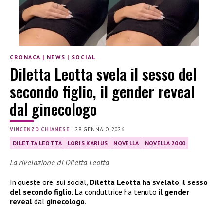
CRONACA
|
NEWS
|
SOCIAL
Diletta Leotta svela il sesso del
secondo figlio, il gender reveal
dal ginecologo
VINCENZO CHIANESE
|
28 GENNAIO 2026
DILETTA LEOTTA
LORIS KARIUS
NOVELLA
NOVELLA 2000
La rivelazione di Diletta Leotta
In queste ore, sui social,
Diletta Leotta
ha
svelato il sesso
del secondo figlio
. La conduttrice ha tenuto il
gender
reveal
dal
ginecologo
.