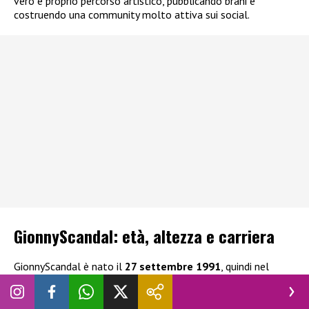
vero e proprio percorso artistico, pubblicando brani e
costruendo una community molto attiva sui social.
GionnyScandal: e
tà, altezza e carriera
GionnyScandal è nato il
27 settembre 1991
, quindi nel
2026 ha 34 anni. Un’età che lo colloca in una fase di piena
maturità artistica, dopo anni di attività tra musica e
presenza digitale. Per quanto riguarda l’altezza, non esistono