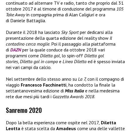
continuato ad alternare TV e radio, tanto che proprio dal 31
ottobre 2017 è al timone di conduzione del programma
105
Take Away
in compagnia prima di Alan Caligiuri e ora
di Daniele Battaglia.
Durante il 2018 ha lasciato
Sky Sport
per dedicarsi alla
presentazione della quarta edizione del reality show
Il
contadino cerca moglie
. Poi il passaggio alla piattaforma
di
DAZN
per la quale conduce da ottobre 2018 vari
programmi come
Diletta gol
, lo spin-off
Diletta gol
stories
,
Diletta gol in campo
e
Linea Diletta
ed è spesso inviata
nei vari campi da calcio.
Nel settembre dello stesso anno su
La 7,
con il compagno di
viaggio
Francesco Facchinetti
, ha condotto la finale la
settantanovesima edizione di
Miss Italia
e nella medesima
rete due mesi più tardi i
Gazzetta Awards 2018
.
Sanremo 2020
Dopo la bella esperienza come ospite nel 2017,
Diletta
Leotta
è stata scelta da
Amadeus
come una delle vallette