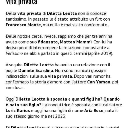
Vita privata
Della
vita privata
di
Diletta Leotta
non si conosce
tantissimo. In passato le è stato attribuito un flirt con
Francesco Monte,
ma nulla è mai stato confermato.
Delle notizie certe, invece, sappiamo che per tre anni ha
avuto come suo
fidanzato
,
Matteo Mammì
. Con lui ha
deciso però di interrompere la relazione, nonostante a
Verissimo
ne abbia parlato in questi termini (aprile 2019).
A seguire
Diletta Leotta
ha avuto una relazione con il
pugile
Daniele Scardina
. Non sono mancati gossip e
indiscrezioni sulla sua
vita privata
. Dopo vari rumor ha
confermato la storia d’amore con l’attore
Can Yaman
, poi
conclusa.
Oggi
Diletta Leotta è sposata
e
quanti figli ha
?
Quando
è nato suo figlio
? La conduttrice è sposata con il calciatore
Loris Karius
e oggi ha una figlia di nome
Aria Rose
, nata il
suo stesso giorno ma nel 2023.
Di
Diletta Leotta
però si è spesso parlato anche in termini