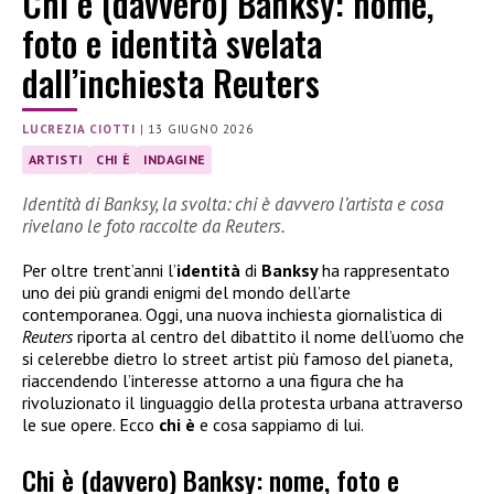
Chi è (davvero) Banksy: nome,
foto e identità svelata
dall’inchiesta Reuters
LUCREZIA CIOTTI
|
13 GIUGNO 2026
ARTISTI
CHI È
INDAGINE
Identità di Banksy, la svolta: chi è davvero l’artista e cosa
rivelano le foto raccolte da Reuters.
Per oltre trent’anni l’
identità
di
Banksy
ha rappresentato
uno dei più grandi enigmi del mondo dell’arte
contemporanea. Oggi, una nuova inchiesta giornalistica di
Reuters
riporta al centro del dibattito il nome dell’uomo che
si celerebbe dietro lo street artist più famoso del pianeta,
riaccendendo l’interesse attorno a una figura che ha
rivoluzionato il linguaggio della protesta urbana attraverso
le sue opere. Ecco
chi è
e cosa sappiamo di lui.
Chi è (davvero) Banksy: nome, foto e