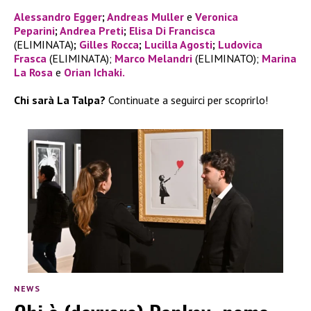
Alessandro Egger
;
Andreas Muller
e
Veronica
Peparini
;
Andrea Preti
;
Elisa Di Francisca
(ELIMINATA)
;
Gilles Rocca
;
Lucilla Agosti
;
Ludovica
Frasca
(ELIMINATA);
Marco Melandri
(ELIMINATO);
Marina
La Rosa
e
Orian Ichaki.
Chi sarà La Talpa?
Continuate a seguirci per scoprirlo!
NEWS