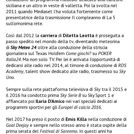
siciliana e un altro in veste di valletta. Poi la svolta nel
2011 quando Mediaset l’ha voluta fortemente come
presentatrice della trasmissione Il compleanno di La 5
sull’omonima rete.
Così dal 2012 la
carriera
di
Diletta Leotta
è proseguita a
passo spedito nel mondo della tv, diventando meteorina
di
Sky Meteo 24
oltre alla conduzione della striscia
giornaliera sul Texas Hold’em
Come giochi?
su
POKER
Italia24
. Ma non solo TV. Per lei è arrivata l’opportunità di
dedicarsi alle radio nel 2014, al timone di conduzione di
RDS
Academy
, talent show dedicato alle radio, trasmesso su
Sky
Uno.
Sempre sulla rete piattaforma televisiva di
Sky
tra il 2015 e
il 2016 ha condotto prima
Sky Serie B
su Sky Sport 1 e
affiancato poi
Ilaria D’Amico
nei vari speciali dedicati ai
programmi sportivi per gli
Europei di calcio 2016.
Nel 2017 ha preso il posto di
Emis Killa
nella conduzione di
Goal Deejay
e sempre nello stesso anno è stata ospite della
prima serata del
Festival di Sanremo.
In questi anni ha