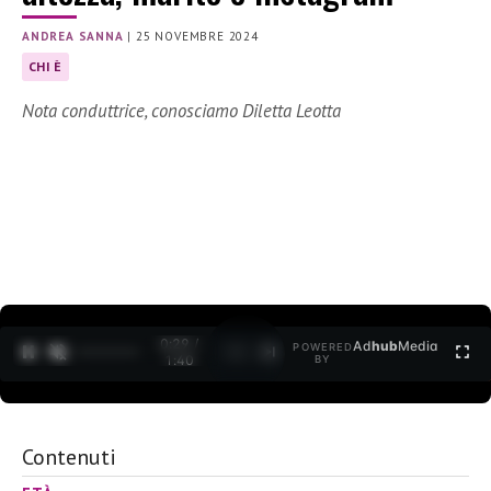
ANDREA SANNA
|
25 NOVEMBRE 2024
CHI È
Nota conduttrice, conosciamo Diletta Leotta
0:30 /
Ad
hub
Media
POWERED
1
/
2
1:40
BY
Contenuti