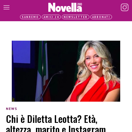
SANREMO
AMICI 24
NEWSLETTER
ABBONATI
NEWS
Chi è Diletta Leotta? Età,
altezza, marito e Instagram