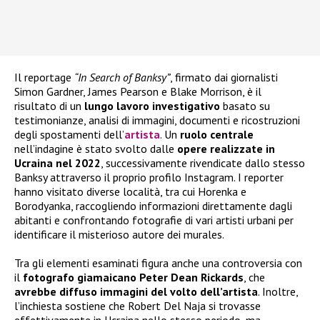
Il reportage
“In Search of Banksy”
, firmato dai giornalisti
Simon Gardner, James Pearson e Blake Morrison, è il
risultato di un
lungo lavoro investigativo
basato su
testimonianze, analisi di immagini, documenti e ricostruzioni
degli spostamenti dell’
artista
. Un
ruolo centrale
nell’indagine è stato svolto dalle
opere realizzate in
Ucraina nel 2022
, successivamente rivendicate dallo stesso
Banksy attraverso il proprio profilo Instagram. I reporter
hanno visitato diverse località, tra cui Horenka e
Borodyanka, raccogliendo informazioni direttamente dagli
abitanti e confrontando fotografie di vari artisti urbani per
identificare il misterioso autore dei murales.
Tra gli elementi esaminati figura anche una controversia con
il
fotografo giamaicano Peter Dean Rickards
, che
avrebbe diffuso immagini del volto dell’artista
. Inoltre,
l’inchiesta sostiene che Robert Del Naja si trovasse
effettivamente in Ucraina nello stesso periodo, ma