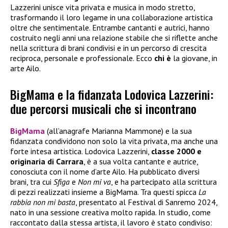
Lazzerini unisce vita privata e musica in modo stretto,
trasformando il loro legame in una collaborazione artistica
oltre che sentimentale. Entrambe cantanti e autrici, hanno
costruito negli anni una relazione stabile che si riflette anche
nella scrittura di brani condivisi e in un percorso di crescita
reciproca, personale e professionale. Ecco
chi è
la giovane, in
arte Ailo.
BigMama e la fidanzata Lodovica Lazzerini:
due percorsi musicali che si incontrano
BigMama
(all’anagrafe Marianna Mammone) e la sua
fidanzata condividono non solo la vita privata, ma anche una
forte intesa artistica. Lodovica Lazzerini,
classe 2000 e
originaria di Carrara
, è a sua volta cantante e autrice,
conosciuta con il nome d’arte Ailo. Ha pubblicato diversi
brani, tra cui
Sfiga
e
Non mi va
, e ha partecipato alla scrittura
di pezzi realizzati insieme a BigMama. Tra questi spicca
La
rabbia non mi basta
, presentato al Festival di Sanremo 2024,
nato in una sessione creativa molto rapida. In studio, come
raccontato dalla stessa artista, il lavoro è stato condiviso: