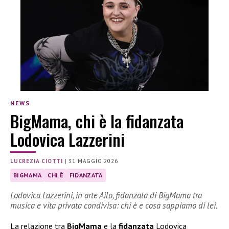
NEWS
BigMama, chi è la fidanzata
Lodovica Lazzerini
LUCREZIA CIOTTI
|
31 MAGGIO 2026
BIGMAMA
CHI È
FIDANZATA
Lodovica Lazzerini, in arte Ailo, fidanzata di BigMama tra
musica e vita privata condivisa: chi è e cosa sappiamo di lei.
La relazione tra
BigMama
e la
fidanzata
Lodovica