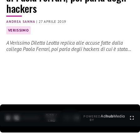
hackers
ANDREA SANNA
|
27 APRILE 2019
VERISSIMO
A Verissimo Diletta Leotta replica alle accuse fatte dalla
collega Paola Ferrari, poi parla degli hackers di cui è stata…
0:30 /
Ad
hub
Media
POWERED
1
/
2
1:40
BY