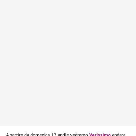
A partire da domenica 12 aprile vedremo
Verissimo
andare