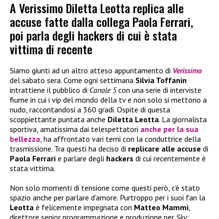
A Verissimo Diletta Leotta replica alle
accuse fatte dalla collega Paola Ferrari,
poi parla degli hackers di cui è stata
vittima di recente
Siamo giunti ad un altro atteso appuntamento di
Verissimo
del sabato sera. Come ogni settimana
Silvia Toffanin
intrattiene il pubblico di
Canale 5
con una serie di interviste
fiume in cui i vip del mondo della tv e non solo si mettono a
nudo, raccontandosi a 360 gradi. Ospite di questa
scoppiettante puntata anche
Diletta Leotta
. La giornalista
sportiva, amatissima dai telespettatori
anche per la sua
bellezza
, ha affrontato vari temi con la conduttrice della
trasmissione. Tra questi ha deciso di
replicare alle accuse
di
Paola Ferrari
e parlare degli
hackers
di cui recentemente è
stata vittima.
Non solo momenti di tensione come questi però, c’è stato
spazio anche per parlare d’amore. Purtroppo per i suoi fan la
Leotta
è felicemente impegnata con
Matteo Mammì
,
direttore senior programmazione e produzione per
Sky
: