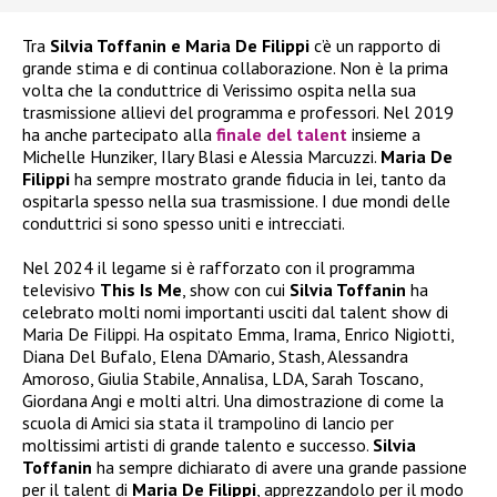
Tra
Silvia Toffanin e Maria De Filippi
c’è un rapporto di
grande stima e di continua collaborazione. Non è la prima
volta che la conduttrice di Verissimo ospita nella sua
trasmissione allievi del programma e professori. Nel 2019
ha anche partecipato alla
finale del talent
insieme a
Michelle Hunziker, Ilary Blasi e Alessia Marcuzzi.
Maria De
Filippi
ha sempre mostrato grande fiducia in lei, tanto da
ospitarla spesso nella sua trasmissione. I due mondi delle
conduttrici si sono spesso uniti e intrecciati.
Nel 2024 il legame si è rafforzato con il programma
televisivo
This Is Me
, show con cui
Silvia Toffanin
ha
celebrato molti nomi importanti usciti dal talent show di
Maria De Filippi. Ha ospitato Emma, Irama, Enrico Nigiotti,
Diana Del Bufalo, Elena D’Amario, Stash, Alessandra
Amoroso, Giulia Stabile, Annalisa, LDA, Sarah Toscano,
Giordana Angi e molti altri. Una dimostrazione di come la
scuola di Amici sia stata il trampolino di lancio per
moltissimi artisti di grande talento e successo.
Silvia
Toffanin
ha sempre dichiarato di avere una grande passione
per il talent di
Maria De Filippi
, apprezzandolo per il modo