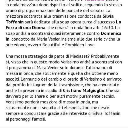
in onda mezz’ora dopo rispetto al solito, seguendo lo stesso
orario di programmazione delle puntate del sabato. La
mezz’ora sottratta alla trasmissione condotta da
Silvia
Toffanin
sarà dedicata alla soap opera turca di successo
La
Forza di una Donna
, che rimarrà in onda fino alle 16:30. La
soap andrà a scontrarsi quasi interamente contro
Domenica
In
, condotto da Maria Venier, insieme alle due serie tv che la
precedono, ovvero Beautiful e Forbidden Love.
Una mossa strategica da parte di Mediaset? Probabilmente
sì, visto che in questo modo Verissimo andrà a scontrarsi con
il programma di Mara Venier solo durante l’ultima ora di
messa in onda, che solitamente è quella che ottiene meno
ascolti. L’annuncio del cambio di orario di Verissimo è arrivato
dal profilo Instagram della trasmissione, che ha annunciato
anche la presenza in studio di
Cristiano Malgioglio
. Che sia
davvero per lo share o per altri motivi puramente tecnici,
Verissimo perderà mezz’ora di messa in onda, ma
sicuramente non il seguito di telespettatori che riesce
sempre a conquistare grazie alle interviste di Silvia Toffanin
ai personaggi famosi.