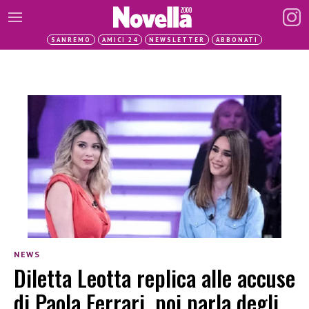
SANREMO
AMICI 24
NEWSLETTER
ABBONATI
NEWS
Diletta Leotta replica alle accuse
di Paola Ferrari, poi parla degli