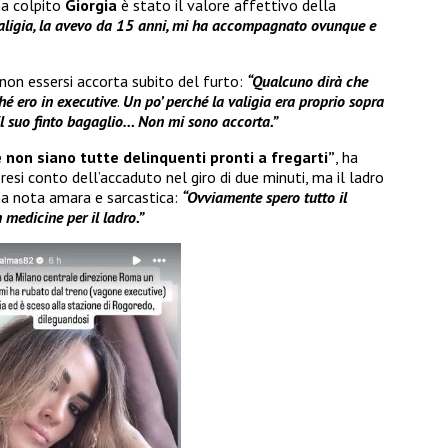
ha colpito
Giorgia
è stato il valore affettivo della
valigia, la avevo da 15 anni, mi ha accompagnato ovunque e
non essersi accorta subito del furto:
“Qualcuno dirà che
hé ero in executive
.
U
n po’ perché la valigia era proprio sopra
il suo finto bagaglio… Non mi sono accorta.”
non siano tutte delinquenti pronti a fregarti”
, ha
 resi conto dell’accaduto nel giro di due minuti, ma il ladro
una nota amara e sarcastica:
“Ovviamente spero tutto il
 medicine per il ladro.”