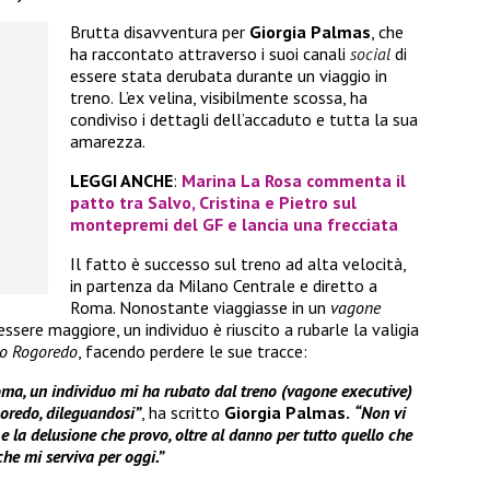
Brutta disavventura per
Giorgia Palmas
, che
ha raccontato attraverso i suoi canali
social
di
essere stata derubata durante un viaggio in
treno.
L’ex velina, visibilmente scossa, ha
condiviso i dettagli dell’accaduto e tutta la sua
amarezza.
LEGGI ANCHE
:
Marina La Rosa commenta il
patto tra Salvo, Cristina e Pietro sul
montepremi del GF e lancia una frecciata
Il fatto è successo sul treno ad alta velocità,
in partenza da Milano Centrale e diretto a
Roma. Nonostante viaggiasse in un
vagone
ssere maggiore, un individuo è riuscito a rubarle la valigia
o Rogoredo
, facendo perdere le sue tracce:
oma, un individuo mi ha rubato dal treno (vagone executive)
goredo, dileguandosi”
, ha scritto
Giorgia Palmas.
“Non vi
e la delusione che provo, oltre al danno per tutto quello che
che mi serviva per oggi.”