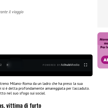
ante il viaggio
Ad
hub
Media
/
2
POWERED BY
 treno Milano-Roma da un ladro che ha preso la sua
 Lei si è detta profondamente amareggiata per l’accaduto.
ritto nel suo sfogo sui social.
s, vittima di furto