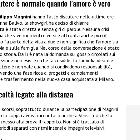
tere è normale quando l’amore è vero
ilippo Magnini
hanno fatto discutere nelle ultime ore.
rina Balivo
, la showgirl ha deciso di chiarire
a è stata diretta e senza giri di parole. Nessuna crisi
ia che vive momenti diversi e affronta anche piccoli
 fa parte della vita a due e non significa che l’amore sia
oppia e sulla famiglia Nel corso della conversazione è stato
 storia. Da lì è nata la domanda sui gossip circolati sui
zione non esiste e che la cosiddetta famiglia ideale è
utere è normale quando si condividono responsabilità,
vivendo una fase ricca di progetti e cambiamenti
te trasferimento nella nuova casa acquistata a Milano.
icoltà legate alla distanza
i scorsi, soprattutto durante la partecipazione di Magnini
za la coppia aveva raccontato anche a
Verissimo
che la
messo alla prova il rapporto. Non si è trattato di
riodi separati con ritmi intensi e impegni televisivi.