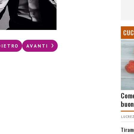
CUC
DIETRO
AVANTI
Come
buon
LUCREZ
Tiram