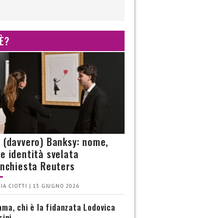
 È?
è (davvero) Banksy: nome,
 e identità svelata
’inchiesta Reuters
IA CIOTTI | 13 GIUGNO 2026
ma, chi è la fidanzata Lodovica
rini