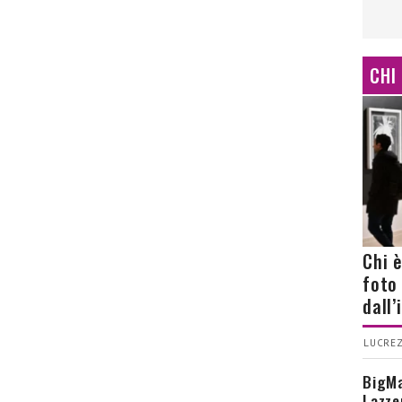
CHI
Chi 
foto
dall
LUCREZ
BigMa
Lazze