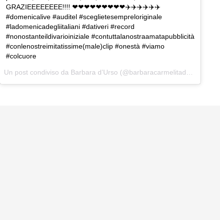
GRAZIEEEEEEEE!!!! ❤❤❤❤❤❤❤❤❤✈️✈️✈️✈️✈️✈️
#domenicalive #auditel #sceglietesempreloriginale
#ladomenicadegliitaliani #dativeri #record
#nonostanteildivarioiniziale #contuttalanostraamatapubblicità
#conlenostreimitatissime(male)clip #onestà #viamo
#colcuore
Un post condiviso da
Barbara d’Urso
(@barbaracarmelitadurso) in data: