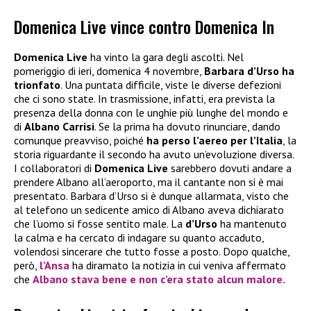
Domenica Live vince contro Domenica In
Domenica Live
ha vinto la gara degli ascolti. Nel
pomeriggio di ieri, domenica 4 novembre,
Barbara d’Urso ha
trionfato
. Una puntata difficile, viste le diverse defezioni
che ci sono state. In trasmissione, infatti, era prevista la
presenza della donna con le unghie più lunghe del mondo e
di
Albano Carrisi
. Se la prima ha dovuto rinunciare, dando
comunque preavviso, poiché
ha perso l’aereo per l’Italia
, la
storia riguardante il secondo ha avuto un’evoluzione diversa.
I collaboratori di
Domenica Live
sarebbero dovuti andare a
prendere Albano all’aeroporto, ma il cantante non si è mai
presentato. Barbara d’Urso si è dunque allarmata, visto che
al telefono un sedicente amico di Albano aveva dichiarato
che l’uomo si fosse sentito male. La
d’Urso
ha mantenuto
la calma e ha cercato di indagare su quanto accaduto,
volendosi sincerare che tutto fosse a posto. Dopo qualche,
però,
l’Ansa
ha diramato la notizia in cui veniva affermato
che
Albano stava bene e non c’era stato alcun malore.