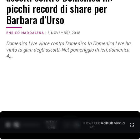
picchi record di share per
Barbara d’Urso
ENRICO MADDALENA
|
5 NOVEMBRE 2018
Domenica Live vince contro Domenica In Domenica Live ha
vinto la gara degli ascolti. Nel pomeriggio di ieri, domenica
4…
0:13 /
Ad
hub
Media
POWERED
1
/
2
1:40
BY