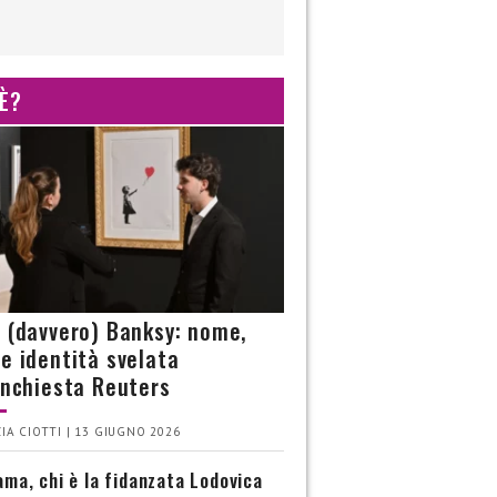
 È?
è (davvero) Banksy: nome,
 e identità svelata
’inchiesta Reuters
IA CIOTTI | 13 GIUGNO 2026
ma, chi è la fidanzata Lodovica