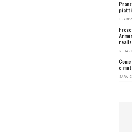
Pranz
piatt
LUCREZ
Fresel
Armon
reali
REDAZI
Come 
e mat
SARA G