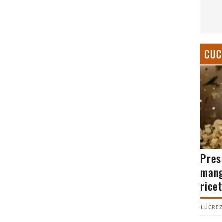
CUC
Pres
mang
rice
LUCREZ