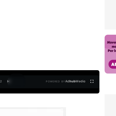
Ad
hub
Media
/
2
POWERED BY