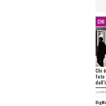
CHI
Chi 
foto
dall
LUCREZ
BigMa