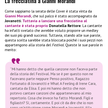
La frecciatina a Gianni Morandi
Come sappiamo la serata delle Cover è stata vinta da
Gianni Morandi
, che sul palco è stato accompagnato da
Jovanotti
.
Tuttavia a lanciare una frecciatina al
cantante è stata proprio
Donatella Rettore
. La cantante
ha infatti svelato che avrebbe voluto proporre un medley
dei suoi più grandi successi. Tuttavia, stando alle sue parole,
questa scelta sarebbe stata bloccata poiché i suoi pezzi non
appartengono alla storia del
Festival
. Queste le sue parole in
merito:
“Mi hanno detto che quella canzone non faceva parte
della storia del Festival. Ma se è per questo non ne
facevano parte neppure Penso positivo, Ragazzo
fortunato di Jovanotti e What A Feeling di Irene Cara,
cantata da Elisa. E poi mi hanno detto che non
potevo cantare canzoni che appartenevano al mio
repertorio. Cosa che invece ha fatto Morandi. Figli e
figliastri? Sì, certamente. E poi c’è da dire che io non
sono un’istituzione come Morandi e Jovanotti. Alla