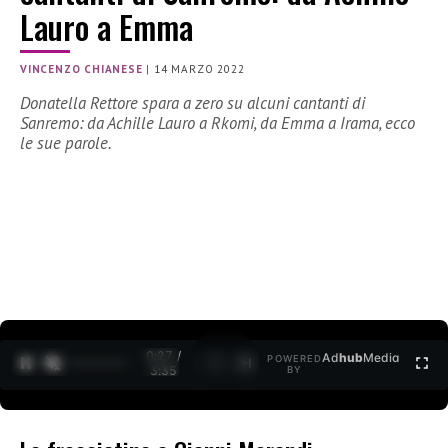
Lauro a Emma
VINCENZO CHIANESE
|
14 MARZO 2022
Donatella Rettore spara a zero su alcuni cantanti di
Sanremo: da Achille Lauro a Rkomi, da Emma a Irama, ecco
le sue parole.
0:27 /
Ad
hub
Media
POWERED
1
/
2
3:35
BY