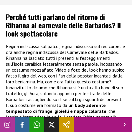
Perché tutti parlano del ritorno di
Rihanna al carnevale delle Barbados? Il
look spettacolare
Regina indiscussa sul palco, regina indiscussa sul red carpet e
ora anche regina indiscussa del Carnevale delle Barbados.
Rihanna ha lasciato tutti i presenti ai festeggiamenti
sull’isola caraibica letteralmente senza parole, indossando
un costume mozzafiato. Video e foto del look hanno subito
fatto il giro del web, con i fan della popstar incantati dalla
loro beniamina. Ma, come era fatto questo costume?
Innanzitutto diciamo che Rihanna si è unita alla band di suo
fratello, gli Aura, sfilando appunto per le strade delle
Barbados, raccogliendo su di sé tutti gli sguardi dei presenti.
Il suo costume era formato da
un body aderente
tempestato di frange, gioielli e nappe colorate
, che
lasciava intravedere la pelle. A rendere l’abito ancora più
spettacolare, un imponente copricapo ricoperto di brillantini
colorati e una crinolina di piume che arrivava fino a terra.