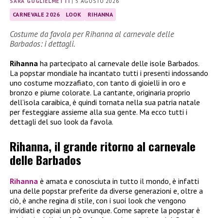
SARA GUGLIELMETTI
|
5 AGOSTO 2026
CARNEVALE 2026
LOOK
RIHANNA
Costume da favola per Rihanna al carnevale delle
Barbados: i dettagli.
Rihanna
ha partecipato al carnevale delle isole Barbados.
La popstar mondiale ha incantato tutti i presenti indossando
uno costume mozzafiato, con tanto di gioielli in oro e
bronzo e piume colorate. La cantante, originaria proprio
dell’isola caraibica, è quindi tornata nella sua patria natale
per festeggiare assieme alla sua gente. Ma ecco tutti i
dettagli del suo look da favola.
Rihanna, il grande ritorno al carnevale
delle Barbados
Rihanna
è amata e conosciuta in tutto il mondo, è infatti
una delle popstar preferite da diverse generazioni e, oltre a
ciò, è anche regina di stile, con i suoi look che vengono
invidiati e copiai un pò ovunque. Come saprete la popstar è