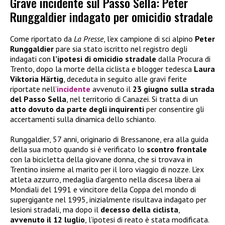
Grave incidente sul Passo Sella: Peter
Runggaldier indagato per omicidio stradale
Come riportato da
La Presse
, l’ex campione di sci alpino
Peter
Runggaldier
pare sia stato iscritto nel registro degli
indagati con
l’ipotesi di omicidio stradale
dalla Procura di
Trento, dopo la morte della ciclista e blogger tedesca
Laura
Viktoria Härtig
, deceduta in seguito alle gravi ferite
riportate nell’
incidente
avvenuto il
23 giugno sulla strada
del Passo Sella
, nel territorio di Canazei. Si tratta di un
atto dovuto da parte degli inquirenti
per consentire gli
accertamenti sulla dinamica dello schianto.
Runggaldier, 57 anni, originario di Bressanone, era alla guida
della sua moto quando si è verificato lo
scontro frontale
con la bicicletta della giovane donna, che si trovava in
Trentino insieme al marito per il loro viaggio di nozze. L’ex
atleta azzurro, medaglia d’argento nella discesa libera ai
Mondiali del 1991 e vincitore della Coppa del mondo di
supergigante nel 1995, inizialmente risultava indagato per
lesioni stradali, ma dopo il
decesso della ciclista
,
avvenuto il 12 luglio
, l’ipotesi di reato è stata modificata.