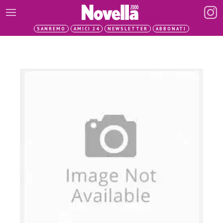
SANREMO
AMICI 24
NEWSLETTER
ABBONATI