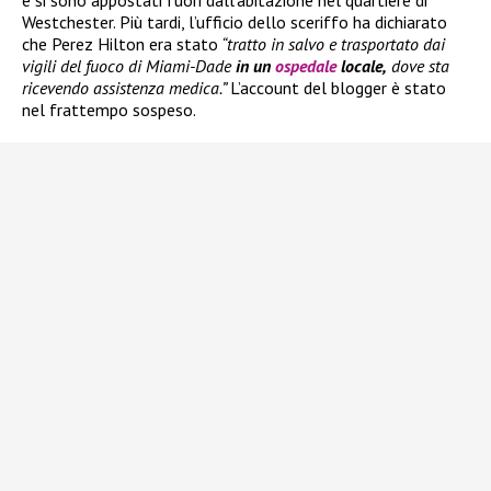
e si sono appostati fuori dall’abitazione nel quartiere di
Westchester. Più tardi, l’ufficio dello sceriffo ha dichiarato
che Perez Hilton era stato
“tratto in salvo e trasportato dai
vigili del fuoco di Miami-Dade
in un
ospedale
locale,
dove sta
ricevendo assistenza medica.”
L’account del blogger è stato
nel frattempo sospeso.