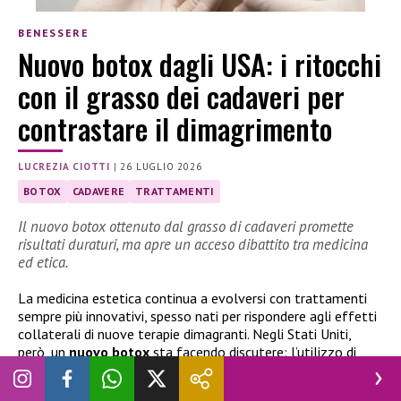
BENESSERE
Nuovo botox dagli USA: i ritocchi
con il grasso dei cadaveri per
contrastare il dimagrimento
LUCREZIA CIOTTI
|
26 LUGLIO 2026
BOTOX
CADAVERE
TRATTAMENTI
Il nuovo botox ottenuto dal grasso di cadaveri promette
risultati duraturi, ma apre un acceso dibattito tra medicina
ed etica.
La medicina estetica continua a evolversi con trattamenti
sempre più innovativi, spesso nati per rispondere agli effetti
collaterali di nuove terapie dimagranti. Negli Stati Uniti,
però, un
nuovo botox
sta facendo discutere: l’utilizzo di
grasso
umano proveniente dai
cadaveri
per ripristinare i
volumi del viso e del corpo persi dopo un rapido calo di peso.