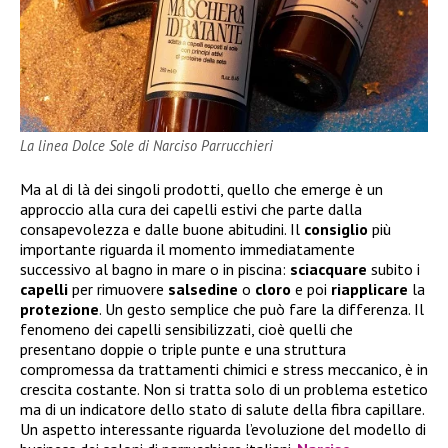
La linea Dolce Sole di Narciso Parrucchieri
Ma al di là dei singoli prodotti, quello che emerge è un
approccio alla cura dei capelli estivi che parte dalla
consapevolezza e dalle buone abitudini. Il
consiglio
più
importante riguarda il momento immediatamente
successivo al bagno in mare o in piscina:
sciacquare
subito i
capelli
per rimuovere
salsedine
o
cloro
e poi
riapplicare
la
protezione
. Un gesto semplice che può fare la differenza. Il
fenomeno dei capelli sensibilizzati, cioè quelli che
presentano doppie o triple punte e una struttura
compromessa da trattamenti chimici e stress meccanico, è in
crescita costante. Non si tratta solo di un problema estetico
ma di un indicatore dello stato di salute della fibra capillare.
Un aspetto interessante riguarda l’evoluzione del modello di