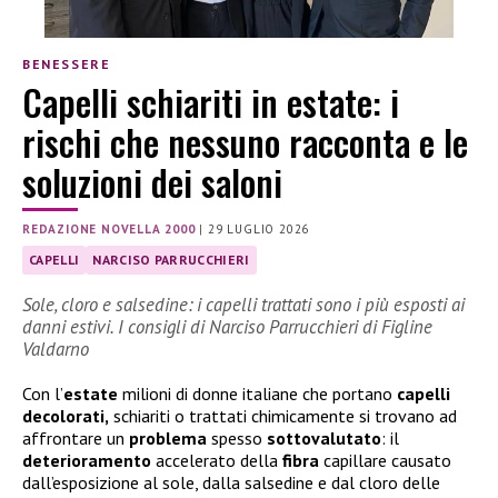
BENESSERE
Capelli schiariti in estate: i
rischi che nessuno racconta e le
soluzioni dei saloni
REDAZIONE NOVELLA 2000
|
29 LUGLIO 2026
CAPELLI
NARCISO PARRUCCHIERI
Sole, cloro e salsedine: i capelli trattati sono i più esposti ai
danni estivi. I consigli di Narciso Parrucchieri di Figline
Valdarno
Con l’
estate
milioni di donne italiane che portano
capelli
decolorati,
schiariti o trattati chimicamente si trovano ad
affrontare un
problema
spesso
sottovalutato
: il
deterioramento
accelerato della
fibra
capillare causato
dall’esposizione al sole, dalla salsedine e dal cloro delle