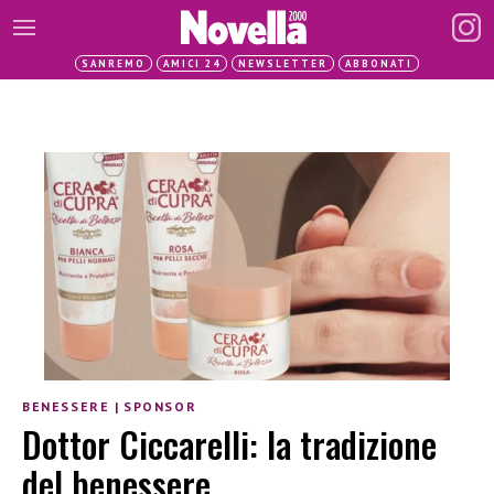
SANREMO
AMICI 24
NEWSLETTER
ABBONATI
BENESSERE
|
SPONSOR
Dottor Ciccarelli: la tradizione
del benessere