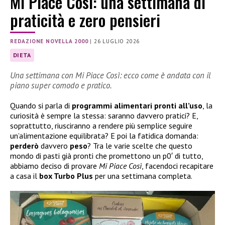
Mi Piace Così: una settimana di
praticità e zero pensieri
REDAZIONE NOVELLA 2000
|
26 LUGLIO 2026
DIETA
Una settimana con Mi Piace Così: ecco come è andata con il
piano super comodo e pratico.
Quando si parla di
programmi
alimentari pronti
all’uso
, la
curiosità è sempre la stessa: saranno davvero pratici? E,
soprattutto, riusciranno a rendere più semplice seguire
un’alimentazione equilibrata? E poi la fatidica domanda:
perderò
davvero
peso
? Tra le varie scelte che questo
mondo di pasti già pronti che promettono un p0′ di tutto,
abbiamo deciso di provare
Mi Piace Così
, facendoci recapitare
a casa il
box Turbo Plus
per una settimana completa.