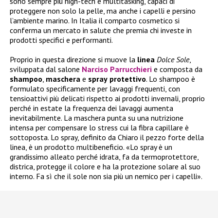
sono sempre più high-tech e multitasking, capaci di
proteggere non solo la pelle, ma anche i capelli e persino
l’ambiente marino. In Italia il comparto cosmetico si
conferma un mercato in salute che premia chi investe in
prodotti specifici e performanti.
Proprio in questa direzione si muove la
linea
Dolce Sole
,
sviluppata dal salone
Narciso Parrucchieri
e composta da
shampoo
,
maschera
e
spray
protettivo
. Lo shampoo è
formulato specificamente per lavaggi frequenti, con
tensioattivi più delicati rispetto ai prodotti invernali, proprio
perché in estate la frequenza dei lavaggi aumenta
inevitabilmente. La maschera punta su una nutrizione
intensa per compensare lo stress cui la fibra capillare è
sottoposta. Lo spray, definito da Chiaro il pezzo forte della
linea, è un prodotto multibeneficio. «Lo spray è un
grandissimo alleato perché idrata, fa da termoprotettore,
districa, protegge il colore e ha la protezione solare al suo
interno. Fa sì che il sole non sia più un nemico per i capelli».