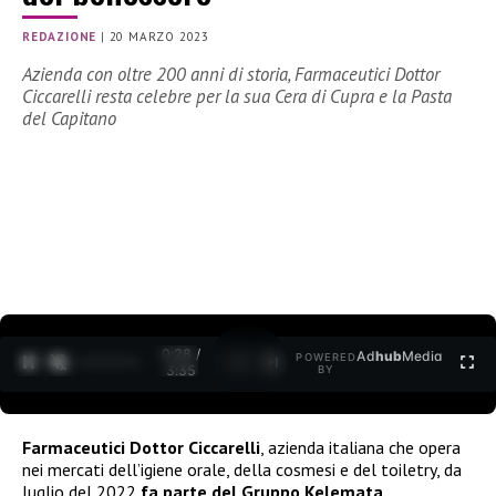
REDAZIONE
|
20 MARZO 2023
Azienda con oltre 200 anni di storia, Farmaceutici Dottor
Ciccarelli resta celebre per la sua Cera di Cupra e la Pasta
del Capitano
0:30 /
Ad
hub
Media
POWERED
1
/
2
3:35
BY
Farmaceutici Dottor Ciccarelli
, azienda italiana che opera
nei mercati dell’igiene orale, della cosmesi e del toiletry, da
luglio del 2022
fa parte del Gruppo Kelemata
,