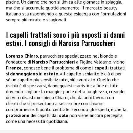
piscine. Un danno che non si limita alle giornate in spiaggia,
ma che si accumula quotidianamente. Il mercato beauty
italiano sta rispondendo a questa esigenza con formulazioni
sempre più mirate e stagionali.
I capelli trattati sono i più esposti ai danni
estivi. I consigli di Narciso Parrucchieri
Lorenzo
Chiaro
, parrucchiere specializzato nel biondo e
fondatore di
Narciso Parrucchieri
a Figline Valdarno, vicino
Firenze
, conosce bene il problema di come i
capelli
trattati
si
danneggiano
in
estate
. «Il capello schiarito è già di per
sé un capello più sensibilizzato, più svuotato. Quello che
rischia è di spezzarsi, danneggiarsi e arrivare a fine estate
dovendo tagliare la maggior parte della lunghezza, creando
un vero disastro» spiega Chiaro, che da anni lavora con
clienti che si presentano a settembre con chiome
compromesse. Il punto centrale, secondo gli esperti, è che la
protezione
dei capelli dal
sole
non viene ancora percepita
come una necessità quotidiana.