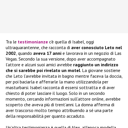
Tra le
testimonianze
c’è quella di Isabel, oggi
ultraquarantenne, che racconta di
aver conosciuto Leto nel
2002
, quando
aveva 17 anni
e lavorava in un negozio di Las
Vegas. Secondo la sua versione, dopo aver accompagnato
l’attore e alcuni suoi amici avrebbe
raggiunto un indirizzo
che si sarebbe poi rivelato un motel
. La giovane sostiene
che Leto l’avrebbe invitata in bagno mentre faceva la doccia,
per poi baciarla e afferrarle la mano utilizzandola per
masturbarsi. Isabel racconta di essersi sottratta e di aver
chiesto di poter lasciare il luogo. Solo in un secondo
momento, cercando informazioni sull’attore online, avrebbe
scoperto che aveva più di trent’anni. La donna afferma di
aver trascorso molto tempo attribuendo a sé una parte
della responsabilità per quanto accaduto.
Un’altra testimonianza è quella di Alex, all’epoca modella,