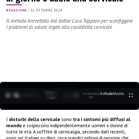
REDAZIONE
|
11 OTTOBRE 2024
Il metodo brevettato dal dottor Luca Tapparo per sconfiggere
i problemi di salute legati alla cosiddetta cervicale
0:30 /
Ad
hub
Media
POWERED
1
/
2
1:40
BY
I
disturbi della cervicale
sono
tra i sintomi più diffusi al
mondo
e colpiscono indipendentemente uomini e donne di
tutte le età. A soffrire di cervicalgia, secondo dati recenti,
sono sei Italiani su dieci, circa quindici milioni di persone che