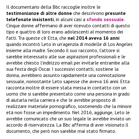
Il documentario della Bbc raccoglie inoltre le
testimonianze di altre donne
che descrivono
presunte
telefonate insistenti
, in alcuni casi a
sfondo sessuale
.
Cinque donne affermano di aver ricevuto contatti di questo
tipo e quattro di loro erano adolescenti al momento dei
fatti. Tra queste c’è Etta, che
nel 2014 aveva 16 anni
quando incontrò Leto in un’agenzia di modelle di Los Angeles
insieme alla madre. Secondo il suo racconto, l’attore si
sarebbe interessato alle sue aspirazioni professionali e le
avrebbe chiesto l’indirizzo email per invitarle entrambe alla
sua festa degli Oscar. I successivi contatti, sostiene la
donna, avrebbero assunto rapidamente una connotazione
sessuale, nonostante Leto sapesse che aveva 16 anni. Etta
racconta inoltre di essere stata messa in contatto con un
uomo che si sarebbe presentato come una persona in grado
di aiutarla nella carriera e che le avrebbe proposto di
realizzare materiale pornografico, sostenendo che la minore
età non fosse un impedimento. Nel 2016, aggiunge, Leto le
avrebbe comunicato che un suo legale le avrebbe inviato un
accordo di riservatezza. La Bbc afferma di aver visionato il
documento, che però non sarebbe mai stato firmato.