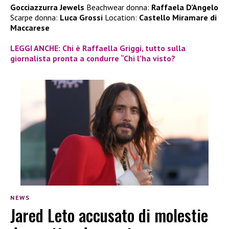
Gocciazzurra Jewels
Beachwear donna:
Raffaela D’Angelo
Scarpe donna:
Luca Grossi
Location:
Castello Miramare di
Maccarese
LEGGI ANCHE: Chi è Raffaella Griggi, tutto sulla
giornalista pronta a condurre “Chi l’ha visto?
NEWS
Jared Leto accusato di molestie