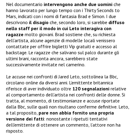
Nel documentario
intervengono anche due uomini
che
hanno lavorato per lungo tempo con i Thirty Seconds to
Mars, indicati con i nomi di fantasia Brad e Simon. I due
descrivono
il disagio
che, secondo loro, si sarebbe
diffuso
nello staff per il modo in cui Leto interagiva con
ragazze
molto giovani. Brad sostiene che, su richiesta
dell’artista, alcune agenzie di modelle locali venissero
contattate per offrire biglietti Vip gratuiti e accesso al
backstage. Le ragazze che salivano sul palco durante gli
ultimi brani, racconta ancora, sarebbero state
successivamente invitate nel camerino.
Le accuse nei confronti di Jared Leto, sottolinea la Bbc,
circolano online da diversi anni. L’emittente britannica
riferisce di aver individuato oltre
120 segnalazioni
relative
al comportamento dell’artista nei confronti delle donne. Si
tratta, al momento, di testimonianze e accuse riportate
dalla Bbc, sulle quali non risultano conferme definitive. Leto,
a tal proposito,
pare non abbia
fornito una propria
versione dei fatti
: nonostante i ripetuti tentativi
dell’emittente di ottenere un commento, l’attore non ha
risposto.