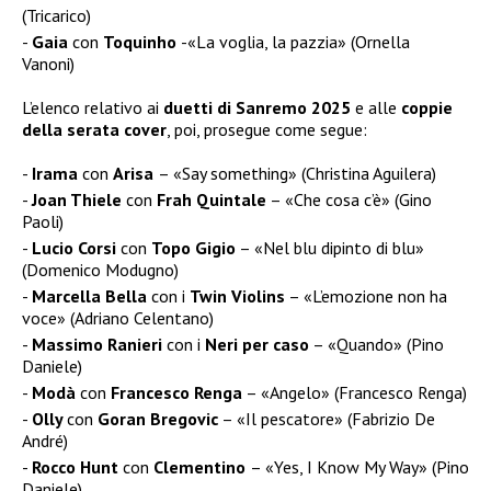
(Tricarico)
Gaia
con
Toquinho
-«La voglia, la pazzia» (Ornella
Vanoni)
L’elenco relativo ai
duetti di Sanremo 2025
e alle
coppie
della serata cover
, poi, prosegue come segue:
Irama
con
Arisa
– «Say something» (Christina Aguilera)
Joan Thiele
con
Frah Quintale
– «Che cosa c’è» (Gino
Paoli)
Lucio Corsi
con
Topo Gigio
– «Nel blu dipinto di blu»
(Domenico Modugno)
Marcella Bella
con i
Twin Violins
– «L’emozione non ha
voce» (Adriano Celentano)
Massimo Ranieri
con i
Neri per caso
– «Quando» (Pino
Daniele)
Modà
con
Francesco Renga
– «Angelo» (Francesco Renga)
Olly
con
Goran Bregovic
– «Il pescatore» (Fabrizio De
André)
Rocco Hunt
con
Clementino
– «Yes, I Know My Way» (Pino
Daniele)