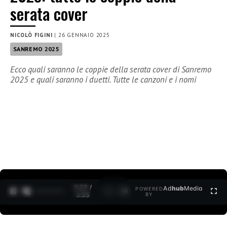
serata cover
NICOLÒ FIGINI
|
26 GENNAIO 2025
SANREMO 2025
Ecco quali saranno le coppie della serata cover di Sanremo
2025 e quali saranno i duetti. Tutte le canzoni e i nomi
0:30 /
Ad
hub
Media
POWERED
1
/
2
3:35
BY