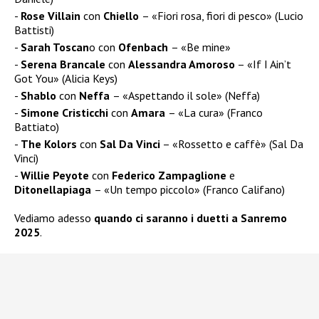
Rose Villain
con
Chiello
– «Fiori rosa, fiori di pesco» (Lucio
Battisti)
Sarah Toscan
o con
Ofenbach
– «Be mine»
Serena Brancale
con
Alessandra Amoroso
– «If I Ain’t
Got You» (Alicia Keys)
Shablo
con
Neffa
– «Aspettando il sole» (Neffa)
Simone Cristicchi
con
Amara
– «La cura» (Franco
Battiato)
The Kolors
con
Sal Da Vinci
– «Rossetto e caffè» (Sal Da
Vinci)
Willie Peyote
con
Federico Zampaglione
e
Ditonellapiaga
– «Un tempo piccolo» (Franco Califano)
Vediamo adesso
quando ci saranno i duetti a Sanremo
2025
.