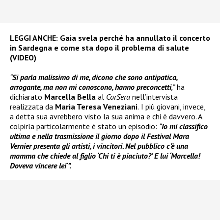
LEGGI ANCHE:
Gaia svela perché ha annullato il concerto
in Sardegna e come sta dopo il problema di salute
(VIDEO)
“
Si parla malissimo di me, dicono che sono antipatica,
arrogante, ma non mi conoscono, hanno preconcetti
,”
ha
dichiarato
Marcella Bella
al
CorSera
nell’intervista
realizzata da
Maria Teresa Veneziani
.
I più giovani, invece,
a detta sua avrebbero visto la sua anima e chi è davvero. A
colpirla particolarmente è stato un episodio:
“
Io mi classifico
ultima e nella trasmissione il giorno dopo il Festival Mara
Vernier presenta gli artisti, i vincitori. Nel pubblico c’è una
mamma che chiede al figlio ‘Chi ti è piaciuto?’ E lui ‘Marcella!
Doveva vincere lei
‘
”.