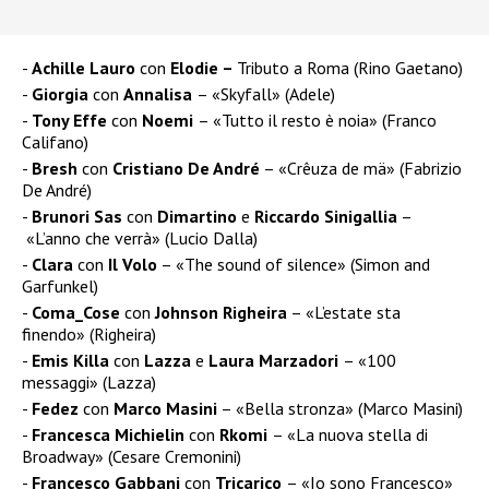
Achille Lauro
con
Elodie –
Tributo a Roma (Rino Gaetano)
Giorgia
con
Annalisa
– «Skyfall» (Adele)
Tony Effe
con
Noemi
– «Tutto il resto è noia» (Franco
Califano)
Bresh
con
Cristiano De André
– «Crêuza de mä» (Fabrizio
De André)
Brunori Sas
con
Dimartino
e
Riccardo Sinigallia
–
«L’anno che verrà» (Lucio Dalla)
Clara
con
Il Volo
– «The sound of silence» (Simon and
Garfunkel)
Coma_Cose
con
Johnson Righeira
– «L’estate sta
finendo» (Righeira)
Emis Killa
con
Lazza
e
Laura Marzadori
– «100
messaggi» (Lazza)
Fedez
con
Marco Masini
– «Bella stronza» (Marco Masini)
Francesca Michielin
con
Rkomi
– «La nuova stella di
Broadway» (Cesare Cremonini)
Francesco Gabbani
con
Tricarico
– «Io sono Francesco»