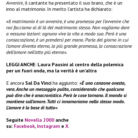
Avvenire
, il cantante ha presentato il suo brano, che è un
inno al matrimonio. In merito l’artista ha dichiarato:
«Il matrimonio è un avvenire, è una promessa per l’avvenire che
noi facciamo al di là del matrimonio stesso. Non vogliamo dare
a nessuno lezioni: ognuno vive la vita a modo suo. Però è una
consacrazione, è un prendersi per mano. Parla del giorno in cui
l’amore diventa eterno, la più grande promessa, la consacrazione
dell’amore nell’atto più eterno».
LEGGI ANCHE
:
Laura Pausini al centro della polemica
per un fuori onda, ma la verità è un’altra
E ancora
Sal Da Vinci
ha aggiunto:
«È una canzone onesta,
vera. Anche un messaggio pulito, considerando che qualcuno
può dire che è anacronistico. Però le cose tornano. Il mondo si
mantiene sull’amore. Tutti ci innamoriamo nello stesso modo.
L’amore è la base di tutto»
.
Seguite
Novella 2000
anche
su:
Facebook
,
Instagram
e
X
.