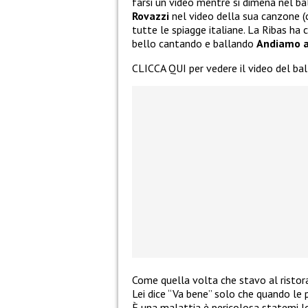
farsi un video mentre si dimena nel b
Rovazzi
nel video della sua canzone (c
tutte le spiagge italiane. La Ribas ha co
bello cantando e ballando
Andiamo 
CLICCA QUI per vedere il video del bal
Come quella volta che stavo al ristora
Lei dice “Va bene” solo che quando le p
È una malattia è pericolosa statemi l