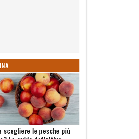
INA
 scegliere le pesche più