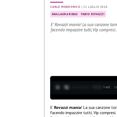
CARLO MONDONICO
|
21 LUGLIO 2016
ANA LAURA RIBAS
FABIO ROVAZZI
E’ Rovazzi mania! La sua canzone tor
facendo impazzire tutti, Vip compresi
0:13 / 1:40
1
E’
Rovazzi mania
! La sua canzone t
facendo impazzire tutti, Vip compresi