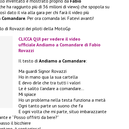
allo inventato e mostrato proprio da
Fabio
he ha raggiunto più di 36 milioni di views) che spopola su
sì dato il via alla gara per chi farà il video più
a Comandare
. Per ora comanda lei. Fatevi avanti!
lo di Rovazzi dei piloti della MotoGp
CLICCA QUI per vedere il video
ufficiale Andiamo a Comandare di Fabio
Rovazzi
Il testo di
Andiamo a Comandare
:
Ma guardi Signor Rovazzi
Ho in mano qua la sua cartella
E devo dirle che tra tutti i valori
Le è salito l’andare a comandare…
Mi spiace
Ho un problema nella testa funziona a metà
Ogni tanto parte un suono che fa
E ogni volta che mi parte, situo imbarazzante
nte e “Posso offrirti da bere?”
asso il bicchiere
ontano, è contagiosa!