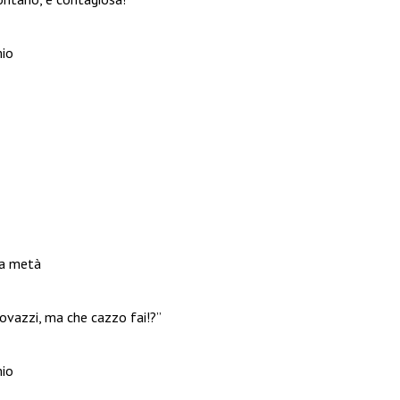
io
 a metà
ovazzi, ma che cazzo fai!?”
io