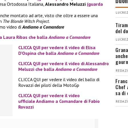
buon
esa Ortodossa Italiana,
Alessandro Meluzzi
(guarda
LUCREZ
nche montato ad arte, visto che oltre a essere una
on
The Blonde Witch Project
.
Tiram
simo video di
Andiamo a Comandare
del d
na Laura Ribas che balla
Andiamo a Comandare
LUCREZ
CLICCA QUI per vedere il video di Elisa
Grana
D’Ospina che balla
Andiamo a Comandare
anche
gour
CLICCA QUI per vedere il video di Alessandro
Meluzzi che balla
Andiamo a Comandare
REDAZI
CLICCA QUI per vedere il video del ballo di
Franc
Rovazzi dei piloti della MotoGp
Chef 
sa di
CLICCA QUI per vedere il video
ufficiale Andiamo a Comandare di Fabio
REDAZI
Rovazzi