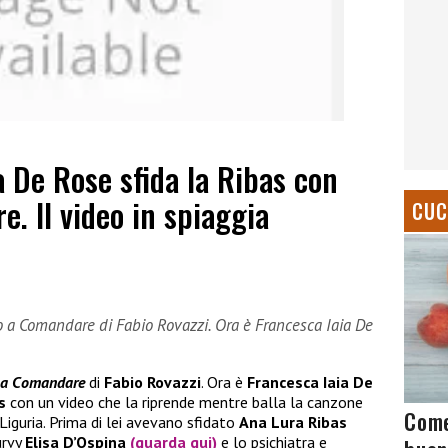
 De Rose sfida la Ribas con
. Il video in spiaggia
CUC
o a Comandare di Fabio Rovazzi. Ora è Francesca Iaia De
 a Comandare
di
Fabio
Rovazzi
. Ora è
Francesca Iaia De
s
con un video che la riprende mentre balla la canzone
Come
Liguria. Prima di lei avevano sfidato
Ana Lura Ribas
urvy
Elisa D’Ospina
(guarda qui)
e lo psichiatra e