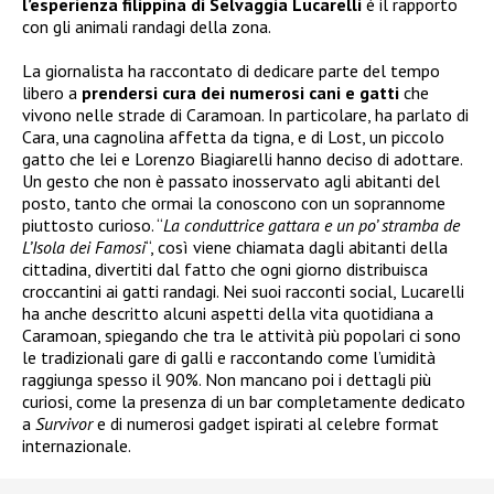
l’esperienza filippina di Selvaggia Lucarelli
è il rapporto
con gli animali randagi della zona.
La giornalista ha raccontato di dedicare parte del tempo
libero a
prendersi cura dei numerosi cani e gatti
che
vivono nelle strade di Caramoan. In particolare, ha parlato di
Cara, una cagnolina affetta da tigna, e di Lost, un piccolo
gatto che lei e Lorenzo Biagiarelli hanno deciso di adottare.
Un gesto che non è passato inosservato agli abitanti del
posto, tanto che ormai la conoscono con un soprannome
piuttosto curioso. “
La conduttrice gattara e un po’ stramba de
L’Isola dei Famosi
“, così viene chiamata dagli abitanti della
cittadina, divertiti dal fatto che ogni giorno distribuisca
croccantini ai gatti randagi. Nei suoi racconti social, Lucarelli
ha anche descritto alcuni aspetti della vita quotidiana a
Caramoan, spiegando che tra le attività più popolari ci sono
le tradizionali gare di galli e raccontando come l’umidità
raggiunga spesso il 90%. Non mancano poi i dettagli più
curiosi, come la presenza di un bar completamente dedicato
a
Survivor
e di numerosi gadget ispirati al celebre format
internazionale.