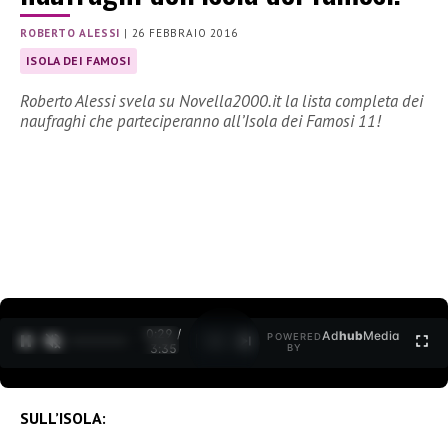
ROBERTO ALESSI
|
26 FEBBRAIO 2016
ISOLA DEI FAMOSI
Roberto Alessi svela su Novella2000.it la lista completa dei
naufraghi che parteciperanno all’Isola dei Famosi 11!
0:30 /
Ad
hub
Media
POWERED
1
/
2
3:35
BY
SULL’ISOLA: