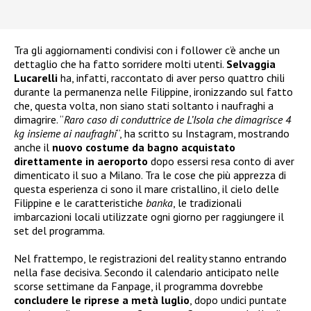
Tra gli aggiornamenti condivisi con i follower c’è anche un
dettaglio che ha fatto sorridere molti utenti.
Selvaggia
Lucarelli
ha, infatti, raccontato di aver perso quattro chili
durante la permanenza nelle Filippine, ironizzando sul fatto
che, questa volta, non siano stati soltanto i naufraghi a
dimagrire. “
Raro caso di conduttrice de L’Isola che dimagrisce 4
kg insieme ai naufraghi
“, ha scritto su Instagram, mostrando
anche il
nuovo costume da bagno acquistato
direttamente in aeroporto
dopo essersi resa conto di aver
dimenticato il suo a Milano. Tra le cose che più apprezza di
questa esperienza ci sono il mare cristallino, il cielo delle
Filippine e le caratteristiche
banka
, le tradizionali
imbarcazioni locali utilizzate ogni giorno per raggiungere il
set del programma.
Nel frattempo, le registrazioni del reality stanno entrando
nella fase decisiva. Secondo il calendario anticipato nelle
scorse settimane da Fanpage, il programma dovrebbe
concludere le riprese a metà luglio
, dopo undici puntate