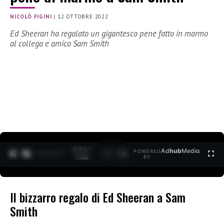
NICOLÒ FIGINI
|
12 OTTOBRE 2022
Ed Sheeran ha regalato un gigantesco pene fatto in marmo
al collega e amico Sam Smith
0:15 /
Ad
hub
Media
POWERED
1
/
2
1:40
BY
Il bizzarro regalo di Ed Sheeran a Sam
Smith