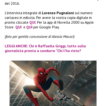
del 2016.
L’intervista integrale di
Lorenzo Pugnaloni
sul numero
cartaceo in edicola. Per avere la vostra copia digitale in
promo cliccate
QUI
. Per la app di Novella 2000 su Apple
Store
QUI
e
QUI
per Google Play.
(foto per gentile concessione di Alessia Macari)
LEGGI ANCHE: Chi è Raffaella Griggi, tutto sulla
giornalista pronta a condurre “Chi l’ha visto?