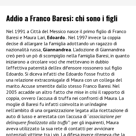
Addio a Franco Baresi: chi sono i figli
Nel 1991 a Città del Messico nasce il primo figlio di Franco
Baresi e Maura Lari,
Edoardo
.. Nel 1997 invece la coppia
decise di allargare la famiglia adottando un ragazzo di
nazionalità russa,
Giannandrea
. L’adozione di Giannandrea
creò però un pò di scompiglio nella famiglia Baresi, in quanto
iniziarono a circolare voci che mettevano in dubbio
l’effettiva paternità dell’ex difensore rossonero sul figlio
Edoardo. Si diceva infatti che Edoardo fosse frutto di
una relazione extraconiugale di Maura con un collega del
marito. Accuse smentite dallo stesso Franco Baresi. Nel
2005 accadde un altro fatto che mise in crisi il rapporto di
coppia, ovvero l’accusa di truffa nei confronti di Maura. La
moglie di Baresi fu infatti coinvolta in un’indagine
nell’ambito di una organizzazione legata alla ricettazione di
auto di lusso e arrestata
con l’accusa di “
associazione per
delinquere finalizzata alla truffa”
: per gli inquirenti, Maura
aveva utilizzato la sua rete di contatti per avvicinare
potenziali vittime tra i vip. La difesa invece riteneva che la