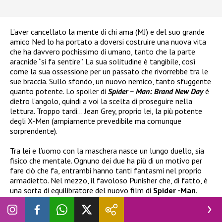
L’aver cancellato la mente di chi ama (MJ) e del suo grande
amico Ned lo ha portato a doversi costruire una nuova vita
che ha davvero pochissimo di umano, tanto che la parte
aracnide “si fa sentire”. La sua solitudine è tangibile, così
come la sua ossessione per un passato che rivorrebbe tra le
sue braccia. Sullo sfondo, un nuovo nemico, tanto sfuggente
quanto potente. Lo spoiler di
Spider – Man: Brand New Day
è
dietro l’angolo, quindi a voi la scelta di proseguire nella
lettura. Troppo tardi… Jean Grey, proprio lei, la più potente
degli X-Men (ampiamente prevedibile ma comunque
sorprendente).
Tra lei e l’uomo con la maschera nasce un lungo duello, sia
fisico che mentale. Ognuno dei due ha più di un motivo per
fare ciò che fa, entrambi hanno tanti fantasmi nel proprio
armadietto. Nel mezzo, il favoloso Punisher che, di fatto, è
una sorta di equilibratore del nuovo film di
Spider -Man
.
Così come lo è Hulk, anche se, ciò che sa far meglio, resta
“scappare tutto”.