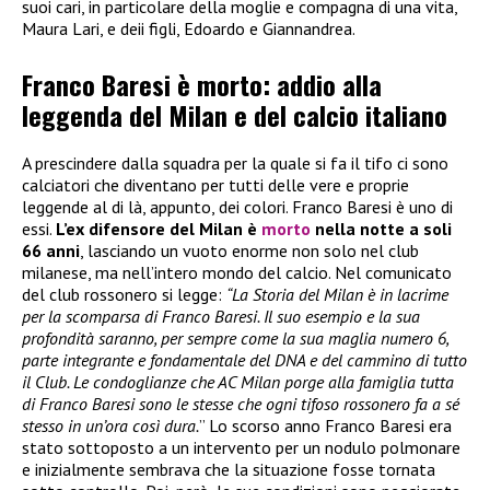
suoi cari, in particolare della moglie e compagna di una vita,
Maura Lari, e deii figli, Edoardo e Giannandrea.
Franco Baresi è morto: addio alla
leggenda del Milan e del calcio italiano
A prescindere dalla squadra per la quale si fa il tifo ci sono
calciatori che diventano per tutti delle vere e proprie
leggende al di là, appunto, dei colori. Franco Baresi è uno di
essi.
L’ex difensore del Milan è
morto
nella notte a soli
66 anni
, lasciando un vuoto enorme non solo nel club
milanese, ma nell’intero mondo del calcio. Nel comunicato
del club rossonero si legge:
“La Storia del Milan è in lacrime
per la scomparsa di Franco Baresi. Il suo esempio e la sua
profondità saranno, per sempre come la sua maglia numero 6,
parte integrante e fondamentale del DNA e del cammino di tutto
il Club. Le condoglianze che AC Milan porge alla famiglia tutta
di Franco Baresi sono le stesse che ogni tifoso rossonero fa a sé
stesso in un’ora così dura.
” Lo scorso anno Franco Baresi era
stato sottoposto a un intervento per un nodulo polmonare
e inizialmente sembrava che la situazione fosse tornata