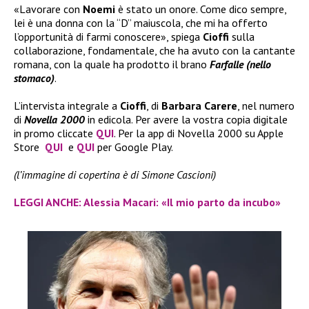
«Lavorare con
Noemi
è stato un onore. Come dico sempre,
lei è una donna con la “D” maiuscola, che mi ha offerto
l’opportunità di farmi conoscere», spiega
Cioffi
sulla
collaborazione, fondamentale, che ha avuto con la cantante
romana, con la quale ha prodotto il brano
Farfalle (nello
stomaco)
.
L’intervista integrale a
Cioffi
, di
Barbara Carere
, nel numero
di
Novella 2000
in edicola. Per avere la vostra copia digitale
in promo cliccate
QUI
. Per la app di Novella 2000 su Apple
Store
QUI
e
QUI
per Google Play.
(l’immagine di copertina è di Simone Cascioni)
LEGGI ANCHE: Alessia Macari: «Il mio parto da incubo»