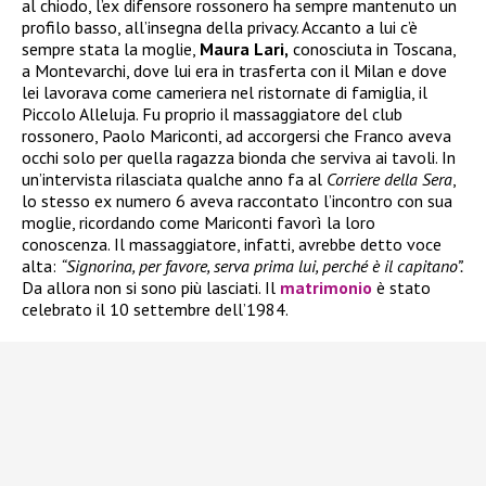
al chiodo, l’ex difensore rossonero ha sempre mantenuto un
profilo basso, all’insegna della privacy. Accanto a lui c’è
sempre stata la moglie,
Maura Lari,
conosciuta in Toscana,
a Montevarchi, dove lui era in trasferta con il Milan e dove
lei lavorava come cameriera nel ristornate di famiglia, il
Piccolo Alleluja. Fu proprio il massaggiatore del club
rossonero, Paolo Mariconti, ad accorgersi che Franco aveva
occhi solo per quella ragazza bionda che serviva ai tavoli. In
un’intervista rilasciata qualche anno fa al
Corriere della Sera
,
lo stesso ex numero 6 aveva raccontato l’incontro con sua
moglie, ricordando come Mariconti favorì la loro
conoscenza. Il massaggiatore, infatti, avrebbe detto voce
alta:
“Signorina, per favore, serva prima lui, perché è il capitano”.
Da allora non si sono più lasciati. Il
matrimonio
è stato
celebrato il 10 settembre dell’1984.