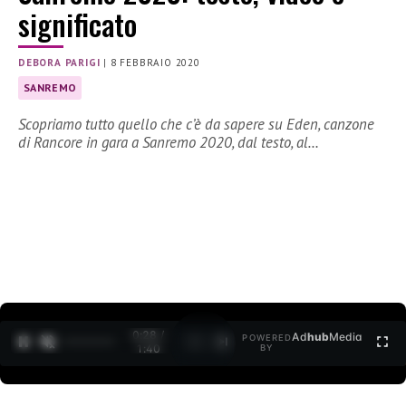
significato
DEBORA PARIGI
|
8 FEBBRAIO 2020
SANREMO
Scopriamo tutto quello che c’è da sapere su Eden, canzone
di Rancore in gara a Sanremo 2020, dal testo, al…
0:29 /
Ad
hub
Media
POWERED
1
/
2
1:40
BY