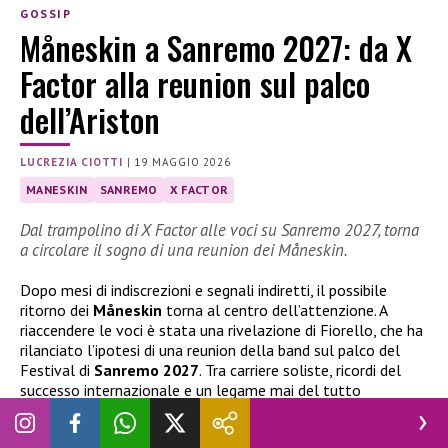
GOSSIP
Måneskin a Sanremo 2027: da X
Factor alla reunion sul palco
dell’Ariston
LUCREZIA CIOTTI
|
19 MAGGIO 2026
MANESKIN
SANREMO
X FACTOR
Dal trampolino di X Factor alle voci su Sanremo 2027, torna
a circolare il sogno di una reunion dei Måneskin.
Dopo mesi di indiscrezioni e segnali indiretti, il possibile
ritorno dei
Måneskin
torna al centro dell’attenzione. A
riaccendere le voci è stata una rivelazione di Fiorello, che ha
rilanciato l’ipotesi di una reunion della band sul palco del
Festival di
Sanremo 2027
. Tra carriere soliste, ricordi del
successo internazionale e un legame mai del tutto
interrotto, l’idea di rivedere il gruppo insieme ha riaperto
anche una sottile vena di malinconia: quella di una band che