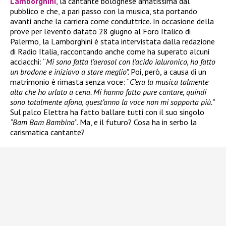
Lamborghini
, la cantante bolognese amatissima dal
pubblico e che, a pari passo con la musica, sta portando
avanti anche la carriera come conduttrice. In occasione della
prove per l’evento datato 28 giugno al Foro Italico di
Palermo, la Lamborghini è stata intervistata dalla redazione
di Radio Italia, raccontando anche come ha superato alcuni
acciacchi: “
Mi sono fatta l’aerosol con l’acido ialuronico, ho fatto
un brodone e iniziavo a stare meglio”.
Poi, però, a causa di un
matrimonio è rimasta senza voce: “
C’era la musica talmente
alta che ho urlato a cena. Mi hanno fatto pure cantare, quindi
sono totalmente afona, quest’anno la voce non mi sopporta più.”
Sul palco Elettra ha fatto ballare tutti con il suo singolo
“Bam Bam Bambina
“. Ma, e il futuro? Cosa ha in serbo la
carismatica cantante?