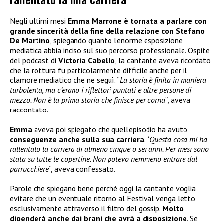
Negli ultimi mesi
Emma Marrone è tornata a parlare con
grande sincerità della fine della relazione con Stefano
De Martino
, spiegando quanto l’enorme esposizione
mediatica abbia inciso sul suo percorso professionale. Ospite
del podcast di
Victoria Cabello
, la cantante aveva ricordato
che la rottura fu particolarmente difficile anche per il
clamore mediatico che ne seguì. “
La storia è finita in maniera
turbolenta, ma c’erano i riflettori puntati e altre persone di
mezzo. Non è la prima storia che finisce per corna
“, aveva
raccontato.
Emma
aveva poi spiegato che quell’episodio ha avuto
conseguenze anche sulla sua carriera
. “
Questa cosa mi ha
rallentato la carriera di almeno cinque o sei anni. Per mesi sono
stata su tutte le copertine. Non potevo nemmeno entrare dal
parrucchiere
“, aveva confessato.
Parole che spiegano bene perché oggi la cantante voglia
evitare che un eventuale ritorno al Festival venga letto
esclusivamente attraverso il filtro del gossip.
Molto
dipenderà anche dai brani che avrà a disposizione
. Se