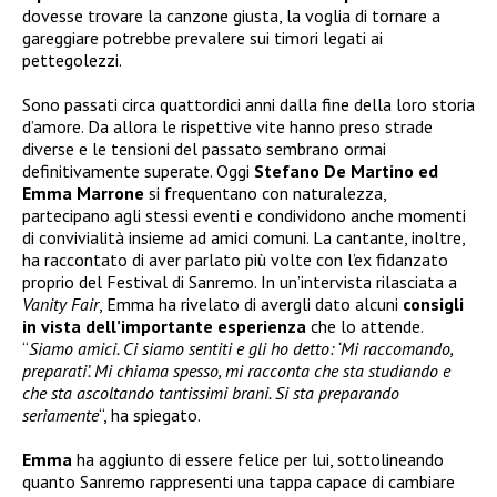
dovesse trovare la canzone giusta, la voglia di tornare a
gareggiare potrebbe prevalere sui timori legati ai
pettegolezzi.
Sono passati circa quattordici anni dalla fine della loro storia
d’amore. Da allora le rispettive vite hanno preso strade
diverse e le tensioni del passato sembrano ormai
definitivamente superate. Oggi
Stefano De Martino ed
Emma Marrone
si frequentano con naturalezza,
partecipano agli stessi eventi e condividono anche momenti
di convivialità insieme ad amici comuni. La cantante, inoltre,
ha raccontato di aver parlato più volte con l’ex fidanzato
proprio del Festival di Sanremo. In un’intervista rilasciata a
Vanity Fair
, Emma ha rivelato di avergli dato alcuni
consigli
in vista dell’importante esperienza
che lo attende.
“
Siamo amici. Ci siamo sentiti e gli ho detto: ‘Mi raccomando,
preparati’. Mi chiama spesso, mi racconta che sta studiando e
che sta ascoltando tantissimi brani. Si sta preparando
seriamente
“, ha spiegato.
Emma
ha aggiunto di essere felice per lui, sottolineando
quanto Sanremo rappresenti una tappa capace di cambiare