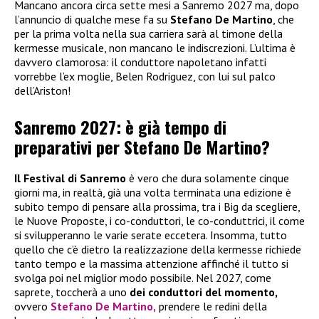
Mancano ancora circa sette mesi a Sanremo 2027 ma, dopo
l’annuncio di qualche mese fa su
Stefano De Martino
, che
per la prima volta nella sua carriera sarà al timone della
kermesse musicale, non mancano le indiscrezioni. L’ultima è
davvero clamorosa: il conduttore napoletano infatti
vorrebbe l’ex moglie, Belen Rodriguez, con lui sul palco
dell’Ariston!
Sanremo 2027: è già tempo di
preparativi per Stefano De Martino?
Il Festival di Sanremo
è vero che dura solamente cinque
giorni ma, in realtà, già una volta terminata una edizione è
subito tempo di pensare alla prossima, tra i Big da scegliere,
le Nuove Proposte, i co-conduttori, le co-conduttrici, il come
si svilupperanno le varie serate eccetera. Insomma, tutto
quello che c’è dietro la realizzazione della kermesse richiede
tanto tempo e la massima attenzione affinché il tutto si
svolga poi nel miglior modo possibile. Nel 2027, come
saprete, toccherà a uno
dei conduttori del momento,
ovvero
Stefano De Martino,
prendere le redini della