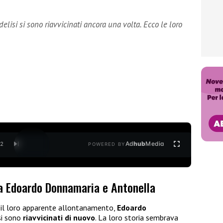
isi si sono riavvicinati ancora una volta. Ecco le loro
Ad
hub
Media
/
2
POWERED BY
ra Edoardo Donnamaria e Antonella
 e il loro apparente allontanamento,
Edoardo
i sono
riavvicinati di nuovo
. La loro storia sembrava