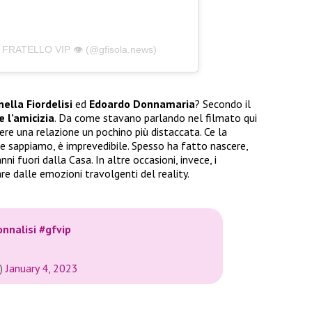
FRATELLO VIP 👁️ (@gfisola.news)
ella Fiordelisi
ed
Edoardo Donnamaria
? Secondo il
e l’amicizia
. Da come stavano parlando nel filmato qui
re una relazione un pochino più distaccata. Ce la
e sappiamo, è imprevedibile. Spesso ha fatto nascere,
ni fuori dalla Casa. In altre occasioni, invece, i
are dalle emozioni travolgenti del reality.
nnalisi
#gfvip
7)
January 4, 2023