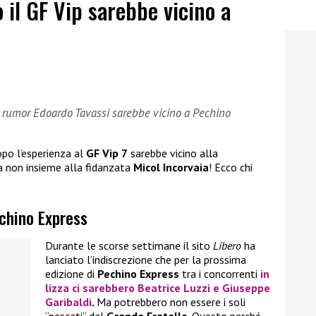
 il GF Vip sarebbe vicino a
i rumor Edoardo Tavassi sarebbe vicino a Pechino
po l’esperienza al
GF Vip 7
sarebbe vicino alla
a non insieme alla fidanzata
Micol Incorvaia
! Ecco chi
echino Express
Durante le scorse settimane il sito
Libero
ha
lanciato l’indiscrezione che per la prossima
edizione di
Pechino Express
tra i concorrenti
in
lizza ci sarebbero
Beatrice Luzzi
e
Giuseppe
Garibaldi
.
Ma potrebbero non essere i soli