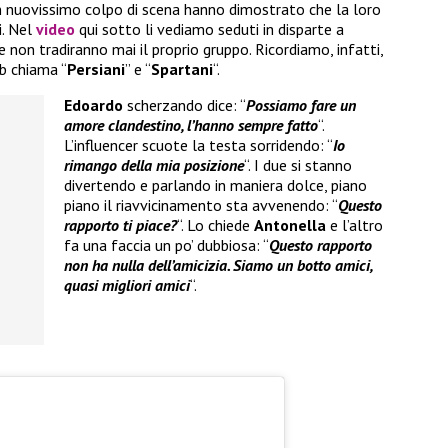
n nuovissimo colpo di scena hanno dimostrato che la loro
i. Nel
video
qui sotto li vediamo seduti in disparte a
 non tradiranno mai il proprio gruppo. Ricordiamo, infatti,
eb chiama “
Persiani
” e “
Spartani
“.
Edoardo
scherzando dice: “
Possiamo fare un
amore clandestino, l’hanno sempre fatto
“.
L’influencer scuote la testa sorridendo: “
Io
rimango della mia posizione
“. I due si stanno
divertendo e parlando in maniera dolce, piano
piano il riavvicinamento sta avvenendo: “
Questo
rapporto ti piace?
“. Lo chiede
Antonella
e l’altro
fa una faccia un po’ dubbiosa: “
Questo rapporto
non ha nulla dell’amicizia. Siamo un botto amici,
quasi migliori amici
“.