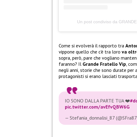
Un post condiviso da GRANDE 
Come si evolverà il rapporto tra
Anton
vippone quello che c’è tra loro
va oltr
sopra, però, pare che vogliano mantene
faranno? Il
Grande Fratello Vip
, com
negli anni, storie che sono durate per an
protagonisti si erano lasciati trasport
IO SONO DALLA PARTE TUA ❤️
#do
pic.twitter.com/avEfvQBW6G
— Stefania_donnalisi_87 (@SFra8