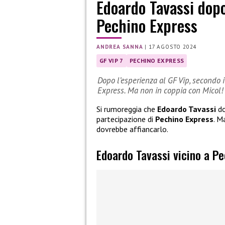
Edoardo Tavassi dopo
Pechino Express
ANDREA SANNA
|
17 AGOSTO 2024
GF VIP 7
PECHINO EXPRESS
Dopo l’esperienza al GF Vip, secondo 
Express. Ma non in coppia con Micol!
Si rumoreggia che
Edoardo Tavassi
do
partecipazione di
Pechino Express
. M
dovrebbe affiancarlo.
Edoardo Tavassi vicino a P