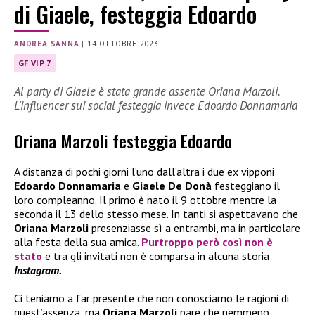
di Giaele, festeggia Edoardo
ANDREA SANNA
|
14 OTTOBRE 2023
GF VIP 7
Al party di Giaele è stata grande assente Oriana Marzoli.
L’influencer sui social festeggia invece Edoardo Donnamaria
Oriana Marzoli festeggia Edoardo
A distanza di pochi giorni l’uno dall’altra i due ex vipponi
Edoardo Donnamaria
e
Giaele De Donà
festeggiano il
loro compleanno. Il primo è nato il 9 ottobre mentre la
seconda il 13 dello stesso mese. In tanti si aspettavano che
Oriana Marzoli
presenziasse sì a entrambi, ma in particolare
alla festa della sua amica.
Purtroppo però così non è
stato
e tra gli invitati non è comparsa in alcuna storia
Instagram.
Ci teniamo a far presente che non conosciamo le ragioni di
quest’assenza, ma
Oriana Marzoli
pare che nemmeno