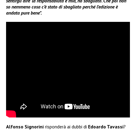
sentirgli dire ‘la responsabilità è mia, ho sbagliato’. Che poi non
so nemmeno cosa c’è stato di sbagliato perché l’edizione è
andata pure bene”.
Alfonso Signorini
risponderà ai dubbi di
Edoardo Tavassi
?