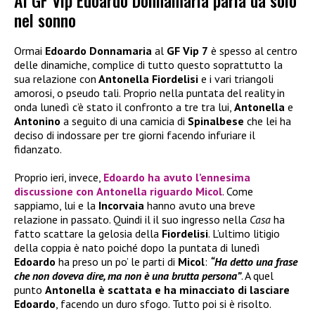
Al GF Vip Edoardo Donnamaria parla da solo
nel sonno
Ormai
Edoardo Donnamaria
al
GF Vip 7
è spesso al centro
delle dinamiche, complice di tutto questo soprattutto la
sua relazione con
Antonella Fiordelisi
e i vari triangoli
amorosi, o pseudo tali. Proprio nella puntata del reality in
onda lunedì c’è stato il confronto a tre tra lui,
Antonella
e
Antonino
a seguito di una camicia di
Spinalbese
che lei ha
deciso di indossare per tre giorni facendo infuriare il
fidanzato.
Proprio ieri, invece,
Edoardo
ha avuto l’ennesima
discussione con
Antonella
riguardo
Micol
. Come
sappiamo, lui e la
Incorvaia
hanno avuto una breve
relazione in passato. Quindi il il suo ingresso nella
Casa
ha
fatto scattare la gelosia della
Fiordelisi
. L’ultimo litigio
della coppia è nato poiché dopo la puntata di lunedì
Edoardo
ha preso un po’ le parti di
Micol
:
“Ha detto una frase
che non doveva dire, ma non è una brutta persona”
. A quel
punto
Antonella è scattata e ha minacciato di lasciare
Edoardo
, facendo un duro sfogo. Tutto poi si è risolto.