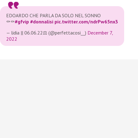
EDOARDO CHE PARLA DA SOLO NEL SONNO
⚰️⚰️
#gfvip
#donnalisi
pic.twitter.com/ndrPw65nx3
— lidia || 06.06.22⚖️ (@perfettacosi__)
December 7,
2022