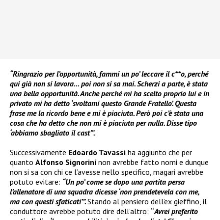
“Ringrazio per l’opportunità, fammi un po’ leccare il c**o, perché
qui già non si lavora… poi non si sa mai. Scherzi a parte, è stata
una bella opportunità. Anche perché mi ha scelto proprio lui e in
privato mi ha detto ‘svoltami questo Grande Fratello’. Questa
frase me la ricordo bene e mi è piaciuta. Però poi c’è stata una
cosa che ha detto che non mi è piaciuta per nulla. Disse tipo
‘abbiamo sbagliato il cast’”.
Successivamente
Edoardo Tavassi
ha aggiunto che per
quanto
Alfonso Signorini
non avrebbe fatto nomi e dunque
non si sa con chi ce l’avesse nello specifico, magari avrebbe
potuto evitare:
“Un po’ come se dopo una partita persa
l’allenatore di una squadra dicesse ‘non prendetevela con me,
ma con questi sfaticati’”.
Stando al pensiero dell’ex gieffino, il
conduttore avrebbe potuto dire dell’altro:
“
Avrei preferito