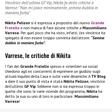
Vincitrice dell’ultimo GF Vip, Nikita fa delle critiche a
Varrese: “Non mi piace minimamente, semina dubbio in
maniera furba”
Nikita Pelizon
si è espressa a proposito del nuovo
Grande
Fratello
e non manca di fare alcune critiche a
Massimiliano
Varrese
. Per quel poco che ha visto, infatti, l’ex vincitrice ha
spiegato di non essere troppo convinta dall’attore:
“Semina
dubbio in maniera furba”.
Varrese, le critiche di Nikita
I fan del
Grande Fratello
spesso e volentieri sui social
chiedono agli ex concorrenti di esprimere un giudizio sugli
attuali inquilini della Casa e sulle varie dinamiche. A
TV Blog
a dare il suo punto di vista è stata
Nikita Pelizon
, vincitrice
dell’ultimo
GF Vip
. Sebbene non si sia espressa troppo in
quelle che sono le varie vicende del programma,
Nikita
ha
detto la sua su uno di loro in particolare:
Massimiliano
Varrese
!