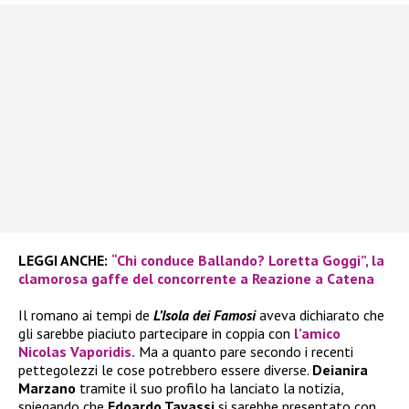
LEGGI ANCHE:
“Chi conduce Ballando? Loretta Goggi”, la
clamorosa gaffe del concorrente a Reazione a Catena
Il romano ai tempi de
L’Isola dei Famosi
aveva dichiarato che
gli sarebbe piaciuto partecipare in coppia con
l’amico
Nicolas Vaporidis.
Ma a quanto pare secondo i recenti
pettegolezzi le cose potrebbero essere diverse.
Deianira
Marzano
tramite il suo profilo ha lanciato la notizia,
spiegando che
Edoardo Tavassi
si sarebbe presentato con