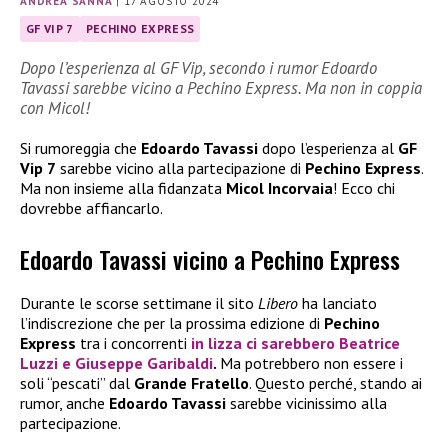
ANDREA SANNA
|
17 AGOSTO 2024
GF VIP 7
PECHINO EXPRESS
Dopo l’esperienza al GF Vip, secondo i rumor Edoardo
Tavassi sarebbe vicino a Pechino Express. Ma non in coppia
con Micol!
Si rumoreggia che
Edoardo Tavassi
dopo l’esperienza al
GF
Vip 7
sarebbe vicino alla partecipazione di
Pechino Express
.
Ma non insieme alla fidanzata
Micol Incorvaia
! Ecco chi
dovrebbe affiancarlo.
Edoardo Tavassi vicino a Pechino Express
Durante le scorse settimane il sito
Libero
ha lanciato
l’indiscrezione che per la prossima edizione di
Pechino
Express
tra i concorrenti
in lizza ci sarebbero
Beatrice
Luzzi
e
Giuseppe Garibaldi
.
Ma potrebbero non essere i
soli “pescati” dal
Grande Fratello
. Questo perché, stando ai
rumor, anche
Edoardo Tavassi
sarebbe vicinissimo alla
partecipazione.