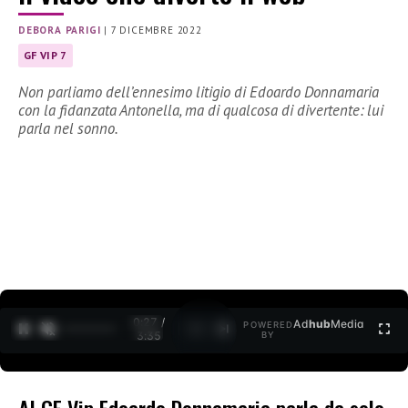
DEBORA PARIGI
|
7 DICEMBRE 2022
GF VIP 7
Non parliamo dell’ennesimo litigio di Edoardo Donnamaria
con la fidanzata Antonella, ma di qualcosa di divertente: lui
parla nel sonno.
0:28 /
Ad
hub
Media
POWERED
1
/
2
3:35
BY