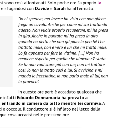
 si sono così allontanati. Solo poche ore fa proprio
la
, e sfogandosi con
Davide
e
Sarah
ha affermato:
“Io ci speravo, ma invece ho visto che non gliene
frega un cavolo. Anche per come mi sta trattando
adesso. Non vuole proprio recuperare, mi ha presa
in giro. Anche in puntata mi ha presa in giro
quando ha detto che non gli piaccio perché l’ho
trattato male, non è vero è lui che mi tratta male.
Lo fa apposta per fare la vittima
.
[…] Non ha
neanche rispetto per quello che almeno c’è stato.
Se tu non vuoi stare più con me, non mi trattare
così. Io non lo tratto così a lui. Si avvicina e mi
manda le frecciatine. Io non parlo male di lui, non
lo provoco”.
In queste ore però è accaduto qualcosa che
e infatti
Edoardo Donnamaria ha provato a
si, entrando in camera da letto mentre lei dormiva
. A
 e coccole, il conduttore si è infilato nel letto della
nque cosa accadrà nelle prossime ore.