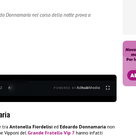
ardo Donnamaria nel corso della notte prova a
Ad
hub
Media
/
2
POWERED BY
aria
e tra
Antonella Fiordelisi
ed
Edoardo
Donnamaria
non
ue Vipponi del
Grande Fratello Vip 7
hanno infatti