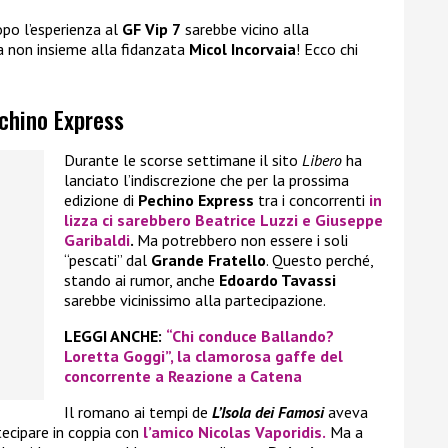
po l’esperienza al
GF Vip 7
sarebbe vicino alla
a non insieme alla fidanzata
Micol Incorvaia
! Ecco chi
echino Express
Durante le scorse settimane il sito
Libero
ha
lanciato l’indiscrezione che per la prossima
edizione di
Pechino Express
tra i concorrenti
in
lizza ci sarebbero
Beatrice Luzzi
e
Giuseppe
Garibaldi
.
Ma potrebbero non essere i soli
“pescati” dal
Grande Fratello
. Questo perché,
stando ai rumor, anche
Edoardo Tavassi
sarebbe vicinissimo alla partecipazione.
LEGGI ANCHE:
“Chi conduce Ballando?
Loretta Goggi”, la clamorosa gaffe del
concorrente a Reazione a Catena
Il romano ai tempi de
L’Isola dei Famosi
aveva
tecipare in coppia con
l’amico
Nicolas Vaporidis.
Ma a