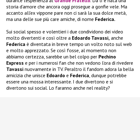
durante l’esperienza al
Grande Fratello
. Da lì è nata una
storia d’amore che ancora oggi prosegue a gonfie vele. Ma
accanto all’ex vippone pare non ci sarà la sua dolce metà,
ma una delle sue più care amiche, di nome
Federica.
Sui social spesso e volentieri i due condividono dei video
molto divertenti e così oltre a
Edoardo Tavassi,
anche
Federica
è diventata in breve tempo un volto noto sul web
e molto apprezzato. Se così fosse, al momento non
abbiamo certezza, sarebbe un bel colpo per
Pechino
Express
e per i numerosi fan che non vedono l’ora di rivedere
Tavassi
nuovamente in TV. Peraltro il fandom adora la bella
amicizia che unisce
Edoardo
e
Federica
, dunque potrebbe
essere una mossa interessante. I due divertono e si
divertono sui social. Lo faranno anche nel reality?