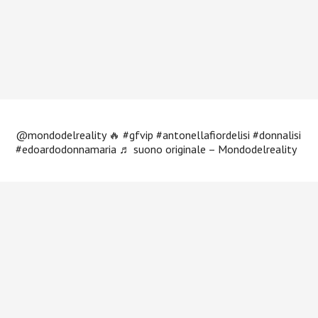
@mondodelreality
🔥
#gfvip
#antonellafiordelisi
#donnalisi
#edoardodonnamaria
♬ suono originale – Mondodelreality