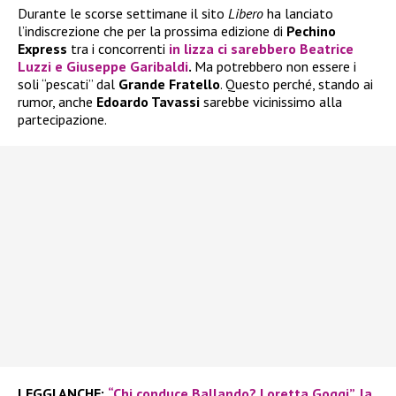
Durante le scorse settimane il sito
Libero
ha lanciato
l’indiscrezione che per la prossima edizione di
Pechino
Express
tra i concorrenti
in lizza ci sarebbero
Beatrice
Luzzi
e
Giuseppe Garibaldi
.
Ma potrebbero non essere i
soli “pescati” dal
Grande Fratello
. Questo perché, stando ai
rumor, anche
Edoardo Tavassi
sarebbe vicinissimo alla
partecipazione.
LEGGI ANCHE:
“Chi conduce Ballando? Loretta Goggi”, la