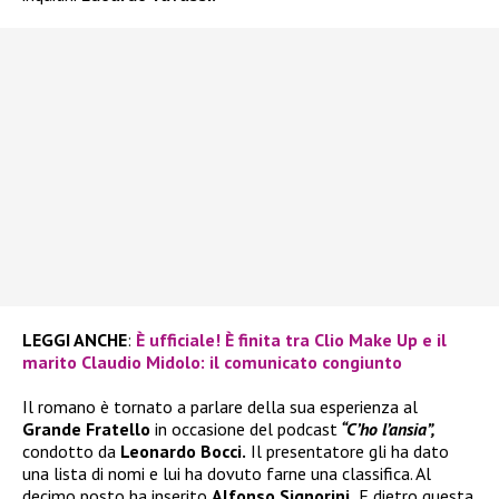
LEGGI ANCHE
:
È ufficiale! È finita tra Clio Make Up e il
marito Claudio Midolo: il comunicato congiunto
Il romano è tornato a parlare della sua esperienza al
Grande Fratello
in occasione del podcast
“C’ho l’ansia”,
condotto da
Leonardo Bocci.
Il presentatore gli ha dato
una lista di nomi e lui ha dovuto farne una classifica. Al
decimo posto ha inserito
Alfonso Signorini.
E dietro questa