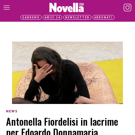
SANREMO
AMICI 24
NEWSLETTER
ABBONATI
NEWS
Antonella Fiordelisi in lacrime
per Edoardo Donnamaria