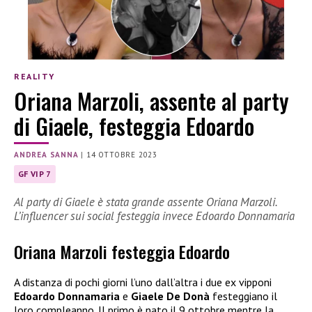
REALITY
Oriana Marzoli, assente al party
di Giaele, festeggia Edoardo
ANDREA SANNA
|
14 OTTOBRE 2023
GF VIP 7
Al party di Giaele è stata grande assente Oriana Marzoli.
L’influencer sui social festeggia invece Edoardo Donnamaria
Oriana Marzoli festeggia Edoardo
A distanza di pochi giorni l’uno dall’altra i due ex vipponi
Edoardo Donnamaria
e
Giaele De Donà
festeggiano il
loro compleanno. Il primo è nato il 9 ottobre mentre la