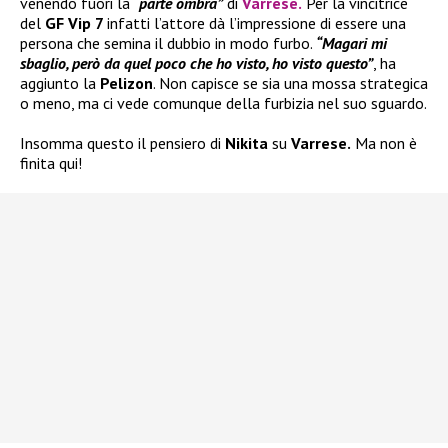
venendo fuori la
“parte ombra”
di
Varrese
.
Per la vincitrice
del
GF Vip 7
infatti l’attore dà l’impressione di essere una
persona che semina il dubbio in modo furbo.
“Magari mi
sbaglio, però da quel poco che ho visto, ho visto questo”
, ha
aggiunto la
Pelizon
. Non capisce se sia una mossa strategica
o meno, ma ci vede comunque della furbizia nel suo sguardo.
Insomma questo il pensiero di
Nikita
su
Varrese.
Ma non è
finita qui!