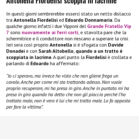
Antonella Fiordelisi scoppia in lacrime
In questi giorni sembrerebbe esserci stato un netto distacco
tra
Antonella Fiordelisi
ed
Edoardo Donnamaria
. Da
qualche giorno infatti i due Vipponi del
Grande Fratello Vip
7
sono
nuovamente ai ferri corti
, e stavolta pare che la
schermitrice e il conduttore non riescano a superare la crisi.
Ieri sera così proprio
Antonella
si è sfogata con
Davide
Donadei
e con
Sarah Altobello
,
quando a un tratto è
scoppiata in lacrime
. A quel punto la
Fiordelisi
è crollata e
parlando di
Edoardo
ha affermato:
“Io ci speravo, ma invece ho visto che non gliene frega un
cavolo. Anche per come mi sta trattando adesso. Non vuole
proprio recuperare, mi ha presa in giro. Anche in puntata mi ha
presa in giro quando ha detto che non gli piaccio perché l’ho
trattato male, non è vero è lui che mi tratta male. Lo fa apposta
per fare la vittima”.