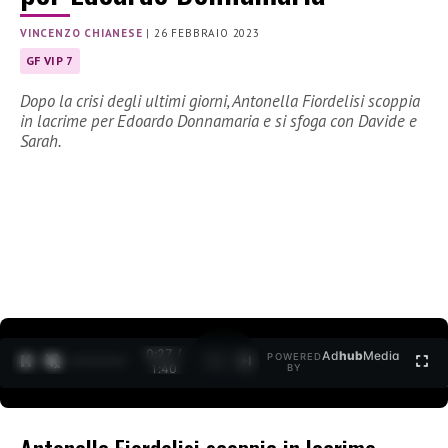
VINCENZO CHIANESE
|
26 FEBBRAIO 2023
GF VIP 7
Dopo la crisi degli ultimi giorni, Antonella Fiordelisi scoppia
in lacrime per Edoardo Donnamaria e si sfoga con Davide e
Sarah.
0:28 /
Ad
hub
Media
POWERED
1
/
2
1:40
BY