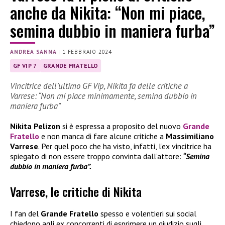
anche da Nikita: “Non mi piace,
semina dubbio in maniera furba”
ANDREA SANNA
|
1 FEBBRAIO 2024
GF VIP 7
GRANDE FRATELLO
Vincitrice dell’ultimo GF Vip, Nikita fa delle critiche a
Varrese: “Non mi piace minimamente, semina dubbio in
maniera furba”
Nikita Pelizon
si è espressa a proposito del nuovo
Grande
Fratello
e non manca di fare alcune critiche a
Massimiliano
Varrese
. Per quel poco che ha visto, infatti, l’ex vincitrice ha
spiegato di non essere troppo convinta dall’attore:
“Semina
dubbio in maniera furba”.
Varrese, le critiche di Nikita
I fan del
Grande Fratello
spesso e volentieri sui social
chiedono agli ex concorrenti di esprimere un giudizio sugli