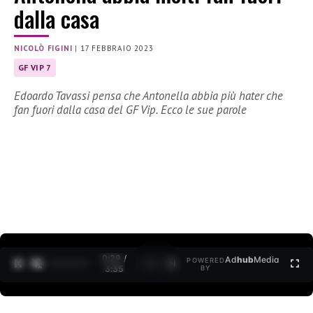
dalla casa
NICOLÒ FIGINI
|
17 FEBBRAIO 2023
GF VIP 7
Edoardo Tavassi pensa che Antonella abbia più hater che
fan fuori dalla casa del GF Vip. Ecco le sue parole
0:30 /
Ad
hub
Media
POWERED
1
/
2
3:35
BY