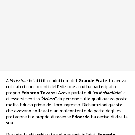
A
Verissimo
infatti il conduttore del
Grande Fratello
aveva
criticato i concorrenti dell’edizione a cui ha partecipato
proprio
Edoardo Tavassi
. Aveva parlato di
“cast sbagliato”
e
di essersi sentito
“deluso”
da persone sulle quali aveva posto
molta fiducia prima del loro ingresso. Dichiarazioni queste
che avevano sollevato un malcontento da parte degli ex
protagonisti e proprio di recente
Edoardo
ha deciso di dire la
sua.
Durante la chiacchierata nel podcast, infatti,
Edoardo