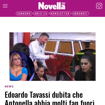
SANREMO
AMICI 24
NEWSLETTER
ABBONATI
NEWS
Edoardo Tavassi dubita che
Antonella abbia molti fan fuori