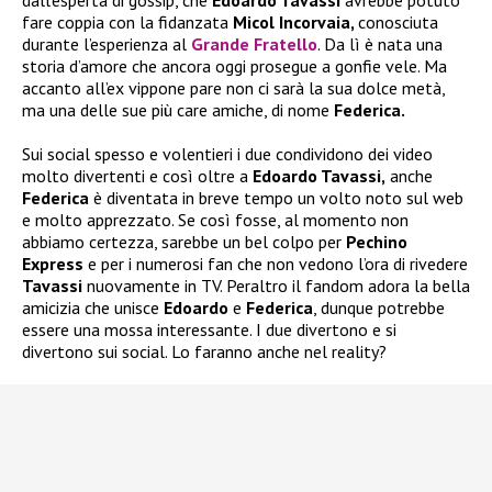
fare coppia con la fidanzata
Micol Incorvaia,
conosciuta
durante l’esperienza al
Grande Fratello
. Da lì è nata una
storia d’amore che ancora oggi prosegue a gonfie vele. Ma
accanto all’ex vippone pare non ci sarà la sua dolce metà,
ma una delle sue più care amiche, di nome
Federica.
Sui social spesso e volentieri i due condividono dei video
molto divertenti e così oltre a
Edoardo Tavassi,
anche
Federica
è diventata in breve tempo un volto noto sul web
e molto apprezzato. Se così fosse, al momento non
abbiamo certezza, sarebbe un bel colpo per
Pechino
Express
e per i numerosi fan che non vedono l’ora di rivedere
Tavassi
nuovamente in TV. Peraltro il fandom adora la bella
amicizia che unisce
Edoardo
e
Federica
, dunque potrebbe
essere una mossa interessante. I due divertono e si
divertono sui social. Lo faranno anche nel reality?