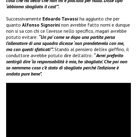
cosa che ha detto che non mi è piaciuta per nulla. Disse tipo
‘abbiamo sbagliato il cast’”.
Successivamente
Edoardo Tavassi
ha aggiunto che per
quanto
Alfonso Signorini
non avrebbe fatto nomi e dunque
non si sa con chi ce l’avesse nello specifico, magari avrebbe
potuto evitare:
“Un po’ come se dopo una partita persa
l’allenatore di una squadra dicesse ‘non prendetevela con me,
ma con questi sfaticati’”.
Stando al pensiero dell’ex gieffino, il
conduttore avrebbe potuto dire dell’altro:
“
Avrei preferito
sentirgli dire ‘la responsabilità è mia, ho sbagliato’. Che poi non
so nemmeno cosa c’è stato di sbagliato perché l’edizione è
andata pure bene”.