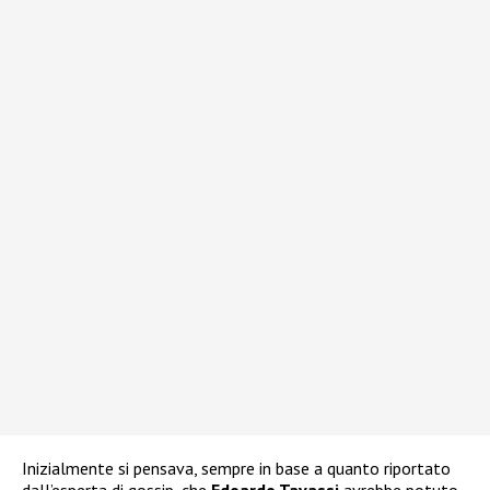
Inizialmente si pensava, sempre in base a quanto riportato
dall’esperta di gossip, che
Edoardo Tavassi
avrebbe potuto