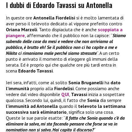
I dubbi di Edoardo Tavassi su Antonella
In queste ore
Antonella Fiordelisi
si è molto lamentata di
aver perso il televoto dedicato al vippone preferito contro
Oriana Marzoli
. Tanto dispiaciuta che è anche
scoppiata a
piangere
, affermando che il pubblico non la capisce: “
Stiamo
subendo delle cose da mesi e vedere che non arriviamo al
pubblico, è brutto eh! Se il pubblico non ci ha capite a me e
Nikita ci rimaniamo male perché siamo stressate
“. A un certo
punto è arrivato il momento di eleggere gli immuni della
serata. Ed è proprio qui che qualche ore più tardi entra in
scena
Edoardo Tavassi
.
Ieri sera, infatti, come al solito
Sonia Bruganelli
ha
dato
l’immunità
proprio alla
Fiordelisi
. Come possiamo anche
vedere dal video disponibile
QUI
,
Tavassi
inizia a sospettare
qualcosa. Secondo lui, quindi, il fatto che
Sonia
dia sempre
l’immunità ad Antonella
quando il
televoto la settimana
successiva sarà eliminatorio
, significa solo una cosa.
Queste le sue parole esatte: “
Il fatto che Sonia quando c’è da
eliminare la salva, mi sta facendo pensare che forse se va in
nomination non si salva. Hai capito il discorso?
“