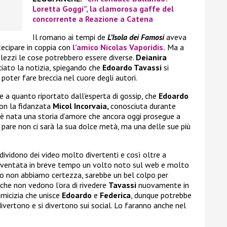
Loretta Goggi”, la clamorosa gaffe del
concorrente a Reazione a Catena
Il romano ai tempi de
L’Isola dei Famosi
aveva
tecipare in coppia con
l’amico
Nicolas Vaporidis.
Ma a
lezzi le cose potrebbero essere diverse.
Deianira
ciato la notizia, spiegando che
Edoardo Tavassi
si
poter fare breccia nel cuore degli autori.
e a quanto riportato dall’esperta di gossip, che
Edoardo
on la fidanzata
Micol Incorvaia,
conosciuta durante
ì è nata una storia d’amore che ancora oggi prosegue a
 pare non ci sarà la sua dolce metà, ma una delle sue più
ndividono dei video molto divertenti e così oltre a
iventata in breve tempo un volto noto sul web e molto
o non abbiamo certezza, sarebbe un bel colpo per
 che non vedono l’ora di rivedere
Tavassi
nuovamente in
amicizia che unisce
Edoardo
e
Federica
, dunque potrebbe
ivertono e si divertono sui social. Lo faranno anche nel