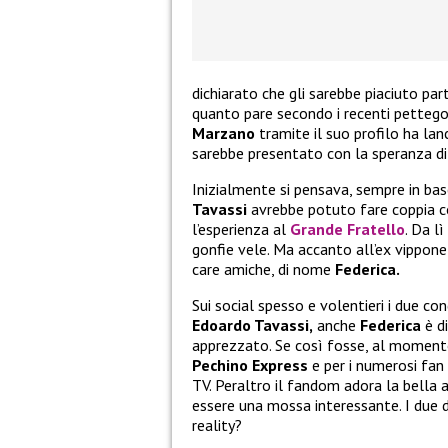
dichiarato che gli sarebbe piaciuto par
quanto pare secondo i recenti pettego
Marzano
tramite il suo profilo ha lan
sarebbe presentato con la speranza di 
Inizialmente si pensava, sempre in bas
Tavassi
avrebbe potuto fare coppia c
l’esperienza al
Grande Fratello
. Da l
gonfie vele. Ma accanto all’ex vippone
care amiche, di nome
Federica.
Sui social spesso e volentieri i due co
Edoardo Tavassi,
anche
Federica
è d
apprezzato. Se così fosse, al moment
Pechino Express
e per i numerosi fan
TV. Peraltro il fandom adora la bella 
essere una mossa interessante. I due d
reality?