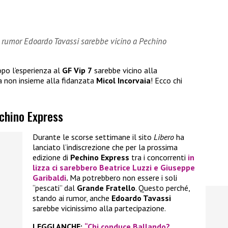
i rumor Edoardo Tavassi sarebbe vicino a Pechino
po l’esperienza al
GF Vip 7
sarebbe vicino alla
a non insieme alla fidanzata
Micol Incorvaia
! Ecco chi
echino Express
Durante le scorse settimane il sito
Libero
ha
lanciato l’indiscrezione che per la prossima
edizione di
Pechino Express
tra i concorrenti
in
lizza ci sarebbero
Beatrice Luzzi
e
Giuseppe
Garibaldi
.
Ma potrebbero non essere i soli
“pescati” dal
Grande Fratello
. Questo perché,
stando ai rumor, anche
Edoardo Tavassi
sarebbe vicinissimo alla partecipazione.
LEGGI ANCHE:
“Chi conduce Ballando?