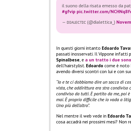
il suono della risata emesso da pat
#gfvip
pic.twitter.com/NCHNq8
— ᴅɪᴀʟᴇᴄᴛɪᴄ (@dialettica_)
Novemb
In questi giorni intanto
Edoardo Tava
passati inosservati. Il Vippone infatti
Spinalbese
, e
a un tratto i due sono 
dell’hairstylist.
Edoardo
come è noto h
avendo diversi scontri con lui e con s
“Io e te ci dobbiamo dire un sacco di co
vista, che addirittura era stra condiviso c
condiviso da tutti. È partito da me, poi 
mai. È proprio difficile che io vada a li
Uno più dell’altro”.
Nel mentre il web vede in
Edoardo Ta
cosa accadrà nei prossimi mesi? Non re