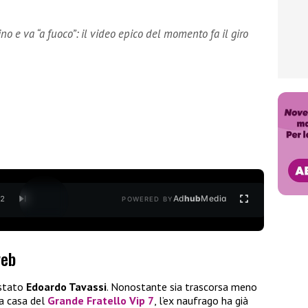
 e va “a fuoco”: il video epico del momento fa il giro
Ad
hub
Media
/
2
POWERED BY
web
 stato
Edoardo Tavassi
. Nonostante sia trascorsa meno
la casa del
Grande
Fratello Vip 7
, l’ex naufrago ha già