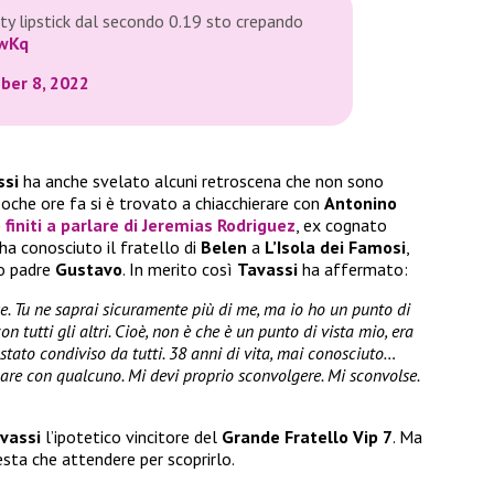
ty lipstick dal secondo 0.19 sto crepando
fwKq
er 8, 2022
ssi
ha anche svelato alcuni retroscena che non sono
 poche ore fa si è trovato a chiacchierare con
Antonino
finiti a parlare di
Jeremias Rodriguez
, ex cognato
a conosciuto il fratello di
Belen
a
L’Isola dei Famosi
,
uo padre
Gustavo
. In merito così
Tavassi
ha affermato:
se. Tu ne saprai sicuramente più di me, ma io ho un punto di
on tutti gli altri. Cioè, non è che è un punto di vista mio, era
è stato condiviso da tutti. 38 anni di vita, mai conosciuto…
tigare con qualcuno. Mi devi proprio sconvolgere. Mi sconvolse.
vassi
l’ipotetico vincitore del
Grande Fratello Vip 7
. Ma
sta che attendere per scoprirlo.