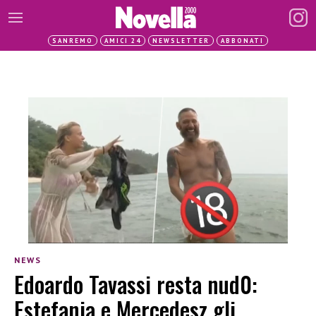
SANREMO
AMICI 24
NEWSLETTER
ABBONATI
NEWS
Edoardo Tavassi resta nud0:
Estefania e Mercedesz gli