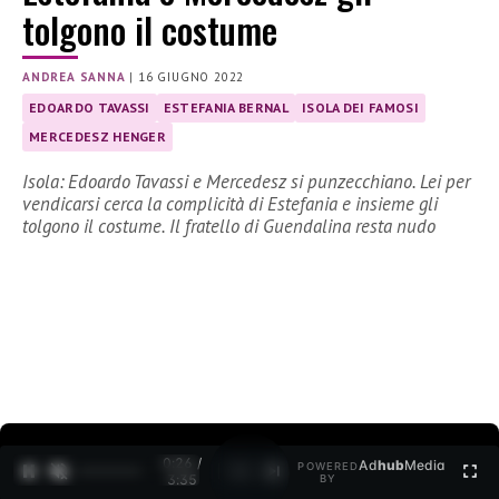
tolgono il costume
ANDREA SANNA
|
16 GIUGNO 2022
EDOARDO TAVASSI
ESTEFANIA BERNAL
ISOLA DEI FAMOSI
MERCEDESZ HENGER
Isola: Edoardo Tavassi e Mercedesz si punzecchiano. Lei per
vendicarsi cerca la complicità di Estefania e insieme gli
tolgono il costume. Il fratello di Guendalina resta nudo
0:26 /
Ad
hub
Media
POWERED
1
/
2
3:35
BY