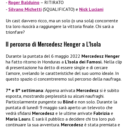
Roger Balduino
– RITIRATO
Silvano Michetti
(SQUALIFICATO) e
Nick Luciani
Un cast davvero ricco, ma un solo (o una sola) concorrente
tra loro riuscirà a raggiungere la vittoria finale. Chi sarà a
trionfare?
Il percorso di Mercedesz Henger a L’Isola
Durante la puntata del 6 maggio 2022
Mercedesz Henger
ha fatto ritorno in Honduras a
L’Isola dei Famosi.
Nella clip
di presentazione ha detto di essere single e di cercare
l’amore, svelando le caratteristiche del suo uomo ideale. In
questo spazio ci concentreremo sul percorso della naufraga.
7° e 8° settimana
: Appena arrivata
Mercedesz
si è subito
esposta, mostrando perplessità su alcuni naufraghi.
Particolarmente pungente su
Blind
e non solo. Durante la
puntata di lunedì 9 maggio sarà aperto un televoto che
vedrà sfidarsi
Mercedesz
e le ultime arrivate
Fabrizia
e
Maria Laur
a. E sarà il pubblico a decidere chi tra loro può
continuare la sua avventura.
Mercedesz
è stata premiata e