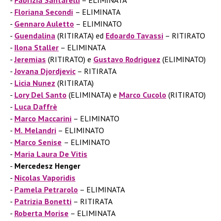
Fabrizia Santarelli
– ELIMINATA
Floriana Secondi
– ELIMINATA
Gennaro Auletto
– ELIMINATO
Guendalina
(RITIRATA) ed
Edoardo Tavassi
– RITIRATO
Ilona Staller
– ELIMINATA
Jeremias
(RITIRATO) e
Gustavo Rodriguez
(ELIMINATO)
Jovana Djordjevic
– RITIRATA
Licia Nunez
(RITIRATA)
Lory Del Santo
(ELIMINATA) e
Marco Cucolo
(RITIRATO)
Luca Daffrè
Marco Maccarini
– ELIMINATO
M.
Melandri
– ELIMINATO
Marco Senise
– ELIMINATO
Maria Laura De Vitis
Mercedesz Henger
Nicolas Vaporidis
Pamela Petrarolo
– ELIMINATA
Patrizia Bonetti
– RITIRATA
Roberta
Morise
– ELIMINATA