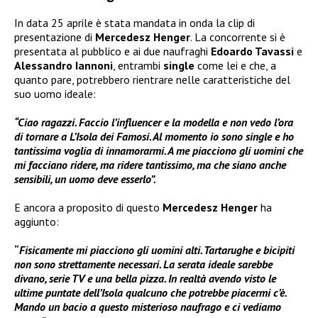
In data 25 aprile è stata mandata in onda la clip di
presentazione di
Mercedesz Henger
. La concorrente si è
presentata al pubblico e ai due naufraghi
Edoardo Tavassi
e
Alessandro Iannoni
, entrambi
single
come lei e che, a
quanto pare, potrebbero rientrare nelle caratteristiche del
suo uomo ideale:
“Ciao ragazzi. Faccio l’influencer e la modella e non vedo l’ora
di tornare a L’Isola dei Famosi. Al momento io sono single e ho
tantissima voglia di innamorarmi. A me piacciono gli uomini che
mi facciano ridere, ma ridere tantissimo, ma che siano anche
sensibili, un uomo deve esserlo”.
E ancora a proposito di questo
Mercedesz Henger
ha
aggiunto:
“
Fisicamente mi piacciono gli uomini alti. Tartarughe e bicipiti
non sono strettamente necessari. La serata ideale sarebbe
divano, serie TV e una bella pizza. In realtà avendo visto le
ultime puntate dell’Isola qualcuno che potrebbe piacermi c’è.
Mando un bacio a questo misterioso naufrago e ci vediamo