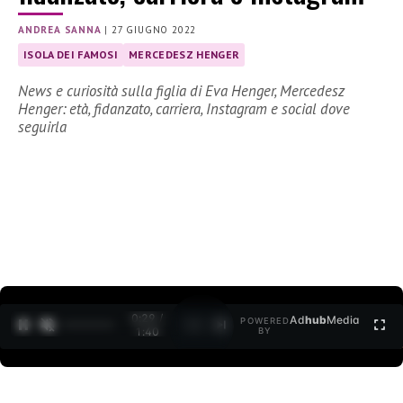
ANDREA SANNA
|
27 GIUGNO 2022
ISOLA DEI FAMOSI
MERCEDESZ HENGER
News e curiosità sulla figlia di Eva Henger, Mercedesz
Henger: età, fidanzato, carriera, Instagram e social dove
seguirla
0:30 /
Ad
hub
Media
POWERED
1
/
2
1:40
BY