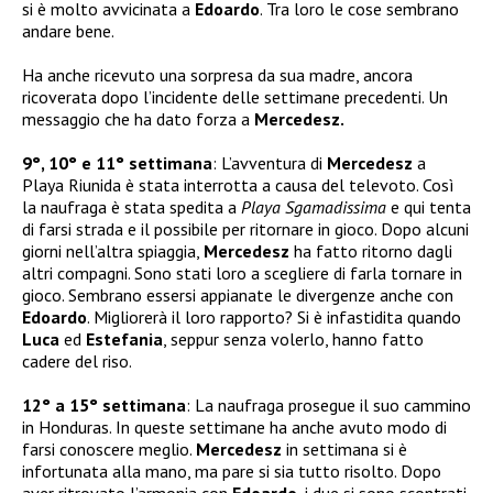
si è molto avvicinata a
Edoardo
. Tra loro le cose sembrano
andare bene.
Ha anche ricevuto una sorpresa da sua madre, ancora
ricoverata dopo l’incidente delle settimane precedenti. Un
messaggio che ha dato forza a
Mercedesz.
9°, 10° e 11° settimana
: L’avventura di
Mercedesz
a
Playa Riunida è stata interrotta a causa del televoto. Così
la naufraga è stata spedita a
Playa Sgamadissima
e qui tenta
di farsi strada e il possibile per ritornare in gioco. Dopo alcuni
giorni nell’altra spiaggia,
Mercedesz
ha fatto ritorno dagli
altri compagni. Sono stati loro a scegliere di farla tornare in
gioco. Sembrano essersi appianate le divergenze anche con
Edoardo
. Migliorerà il loro rapporto? Si è infastidita quando
Luca
ed
Estefania
, seppur senza volerlo, hanno fatto
cadere del riso.
12° a 15° settimana
: La naufraga prosegue il suo cammino
in Honduras. In queste settimane ha anche avuto modo di
farsi conoscere meglio.
Mercedesz
in settimana si è
infortunata alla mano, ma pare si sia tutto risolto. Dopo