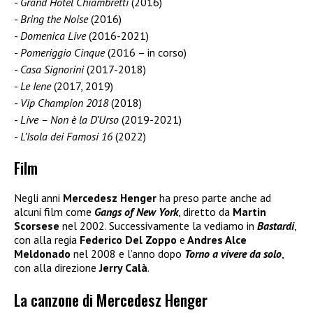
Grand Hotel Chiambretti
(2016)
Bring the Noise
(2016)
Domenica Live
(2016-2021)
Pomeriggio Cinque
(2016 – in corso)
Casa Signorini
(2017-2018)
Le Iene
(2017, 2019)
Vip Champion 2018
(2018)
Live – Non è la D’Urso
(2019-2021)
L’Isola dei Famosi 16
(2022)
Film
Negli anni
Mercedesz Henger
ha preso parte anche ad
alcuni film come
Gangs of New York
, diretto da
Martin
Scorsese
nel 2002. Successivamente la vediamo in
Bastardi
,
con alla regia
Federico Del Zoppo
e
Andres Alce
Meldonado
nel 2008 e l’anno dopo
Torno a vivere da solo
,
con alla direzione
Jerry Calà
.
La canzone di Mercedesz Henger