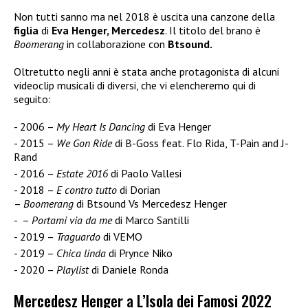
Non tutti sanno ma nel 2018 è uscita una canzone della
figlia
di
Eva Henger, Mercedesz
. Il titolo del brano è
Boomerang
in collaborazione con
Btsound.
Oltretutto negli anni è stata anche protagonista di alcuni
videoclip musicali di diversi, che vi elencheremo qui di
seguito:
2006 –
My Heart Is Dancing
di Eva Henger
2015 –
We Gon Ride
di B-Goss feat. Flo Rida, T-Pain and J-
Rand
2016 –
Estate 2016
di Paolo Vallesi
2018 –
E contro tutto
di Dorian
–
Boomerang
di Btsound Vs Mercedesz Henger
–
Portami via da me
di Marco Santilli
2019 –
Traguardo
di VEMO
2019 –
Chica linda
di Prynce Niko
2020 –
Playlist
di Daniele Ronda
Mercedesz Henger a L’Isola dei Famosi 2022