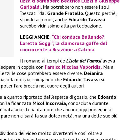
lizza ci sarebbero
Beatrice Luzzi
e
Giuseppe
Garibaldi
.
Ma potrebbero non essere i soli
“pescati” dal
Grande Fratello
. Questo perché,
stando ai rumor, anche
Edoardo Tavassi
sarebbe vicinissimo alla partecipazione.
LEGGI ANCHE:
“Chi conduce Ballando?
Loretta Goggi”, la clamorosa gaffe del
concorrente a Reazione a Catena
Il romano ai tempi de
L’Isola dei Famosi
aveva
tecipare in coppia con
l’amico
Nicolas Vaporidis.
Ma a
lezzi le cose potrebbero essere diverse.
Deianira
ciato la notizia, spiegando che
Edoardo Tavassi
si
poter fare breccia nel cuore degli autori.
e a quanto riportato dall’esperta di gossip, che
Edoardo
on la fidanzata
Micol Incorvaia,
conosciuta durante
ì è nata una storia d’amore che ancora oggi prosegue a
 pare non ci sarà la sua dolce metà, ma una delle sue più
ndividono dei video molto divertenti e così oltre a
iventata in breve tempo un volto noto sul web e molto