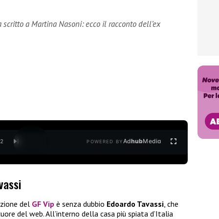
scritto a Martina Nasoni: ecco il racconto dell’ex
Ad
hub
Media
/
2
POWERED BY
vassi
izione del
GF Vip
è senza dubbio
Edoardo Tavassi
, che
uore del web. All’interno della casa più spiata d’Italia