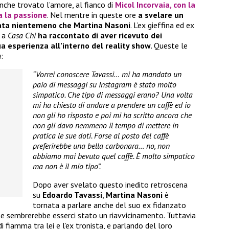
nche trovato l’amore, al fianco di
Micol Incorvaia
, con la
a la passione
. Nel mentre in queste ore
a svelare un
tata nientemeno che Martina Nasoni
. L’ex gieffina ed ex
 a
Casa Chi
ha raccontato di aver ricevuto dei
a esperienza all’interno del reality show
. Queste le
u
:
“Vorrei conoscere Tavassi… mi ha mandato un
paio di messaggi su Instagram è stato molto
simpatico. Che tipo di messaggi erano? Una volta
mi ha chiesto di andare a prendere un caffè ed io
non gli ho risposto e poi mi ha scritto ancora che
non gli davo nemmeno il tempo di mettere in
pratica le sue doti. Forse al posto del caffè
preferirebbe una bella carbonara… no, non
abbiamo mai bevuto quel caffè. È molto simpatico
ma non è il mio tipo”.
Dopo aver svelato questo inedito retroscena
su
Edoardo Tavassi
,
Martina Nasoni
è
tornata a parlare anche del suo ex fidanzato
nte sembrerebbe esserci stato un riavvicinamento. Tuttavia
di fiamma tra lei e l’ex tronista, e parlando del loro