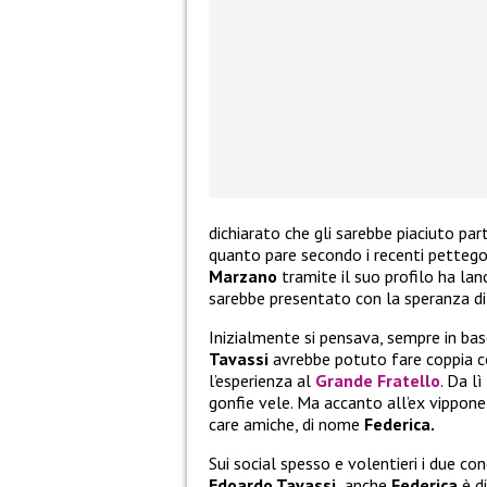
dichiarato che gli sarebbe piaciuto par
quanto pare secondo i recenti pettego
Marzano
tramite il suo profilo ha lan
sarebbe presentato con la speranza di 
Inizialmente si pensava, sempre in bas
Tavassi
avrebbe potuto fare coppia c
l’esperienza al
Grande Fratello
. Da l
gonfie vele. Ma accanto all’ex vippone
care amiche, di nome
Federica.
Sui social spesso e volentieri i due co
Edoardo Tavassi,
anche
Federica
è d