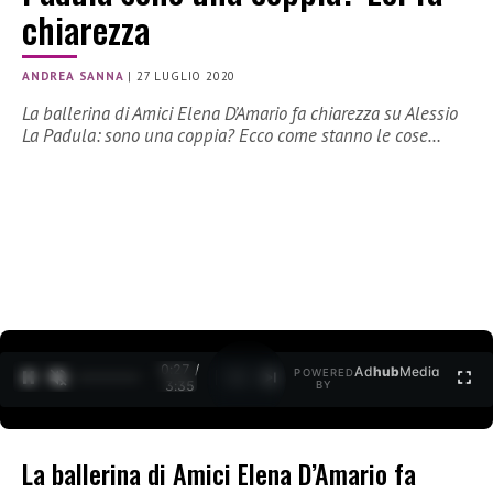
chiarezza
ANDREA SANNA
|
27 LUGLIO 2020
La ballerina di Amici Elena D’Amario fa chiarezza su Alessio
La Padula: sono una coppia? Ecco come stanno le cose…
0:27 /
Ad
hub
Media
POWERED
1
/
2
3:35
BY
La ballerina di Amici Elena D’Amario fa