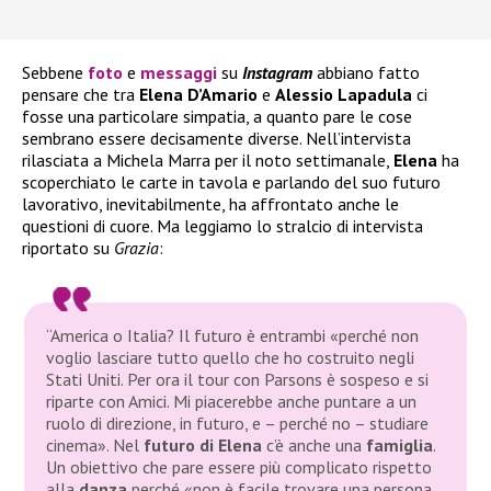
Sebbene
foto
e
messaggi
su
Instagram
abbiano fatto
pensare che tra
Elena D’Amario
e
Alessio Lapadula
ci
fosse una particolare simpatia, a quanto pare le cose
sembrano essere decisamente diverse. Nell’intervista
rilasciata a Michela Marra per il noto settimanale,
Elena
ha
scoperchiato le carte in tavola e parlando del suo futuro
lavorativo, inevitabilmente, ha affrontato anche le
questioni di cuore. Ma leggiamo lo stralcio di intervista
riportato su
Grazia
:
“America o Italia? Il futuro è entrambi «perché non
voglio lasciare tutto quello che ho costruito negli
Stati Uniti. Per ora il tour con Parsons è sospeso e si
riparte con Amici. Mi piacerebbe anche puntare a un
ruolo di direzione, in futuro, e – perché no – studiare
cinema». Nel
futuro di Elena
c’è anche una
famiglia
.
Un obiettivo che pare essere più complicato rispetto
alla
danza
perché «non è facile trovare una persona