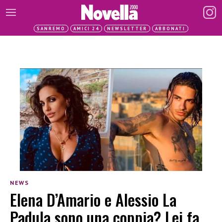
SANREMO
AMICI 24
NEWSLETTER
ABBONATI
NEWS
Elena D’Amario e Alessio La
Padula sono una coppia? Lei fa