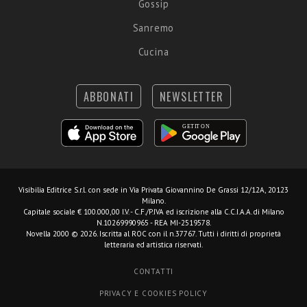
Gossip
Sanremo
Cucina
ABBONATI
NEWSLETTER
Visibilia Editrice S.r.l.
con sede in Via Privata Giovannino De Grassi 12/12A, 20123
Milano.
Capitale sociale € 100.000,00 I.V. - C.F./P.IVA ed iscrizione alla C.C.I.A.A. di Milano
N.10269990965 - REA MI-2519578.
Novella 2000 © 2026. Iscritta al ROC con il n.37767. Tutti i diritti di proprietà
letteraria ed artistica riservati.
CONTATTI
PRIVACY E COOKIES POLICY