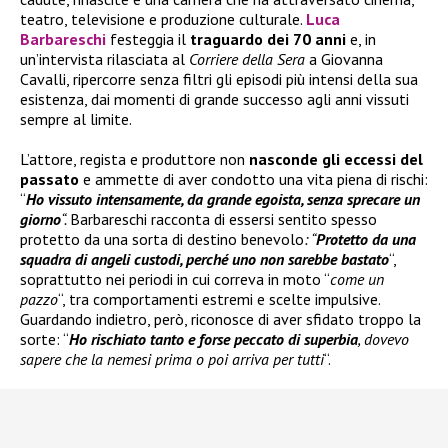
teatro, televisione e produzione culturale.
Luca
Barbareschi
festeggia il
traguardo dei 70 anni
e, in
un’intervista rilasciata al
Corriere della Sera
a Giovanna
Cavalli, ripercorre senza filtri gli episodi più intensi della sua
esistenza, dai momenti di grande successo agli anni vissuti
sempre al limite.
L’attore, regista e produttore non
nasconde gli eccessi del
passato
e ammette di aver condotto una vita piena di rischi:
“
Ho vissuto intensamente, da grande egoista, senza sprecare un
giorno
“.
Barbareschi racconta di essersi sentito spesso
protetto da una sorta di destino benevolo
: “
Protetto da una
squadra di angeli custodi, perché uno non sarebbe bastato
“,
soprattutto nei periodi in cui correva in moto “
come un
pazzo
“, tra comportamenti estremi e scelte impulsive.
Guardando indietro, però, riconosce di aver sfidato troppo la
sorte: “
Ho rischiato tanto e forse peccato di superbia
, dovevo
sapere che la nemesi prima o poi arriva per tutti
“.