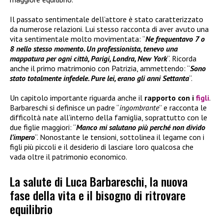
Il passato sentimentale dell’attore è stato caratterizzato
da numerose relazioni. Lui stesso racconta di aver avuto una
vita sentimentale molto movimentata: “
Ne frequentavo 7 o
8 nello stesso momento. Un professionista, tenevo una
mappatura per ogni città, Parigi, Londra, New York
“. Ricorda
anche il primo matrimonio con Patrizia, ammettendo: “
Sono
stato totalmente infedele. Pure lei, erano gli anni Settanta
“.
Un capitolo importante riguarda anche il
rapporto con i
figli
.
Barbareschi si definisce un padre “
ingombrante
” e racconta le
difficoltà nate all’interno della famiglia, soprattutto con le
due figlie maggiori: “
Manco mi salutano più perché non divido
l’impero
“. Nonostante le tensioni, sottolinea il legame con i
figli più piccoli e il desiderio di lasciare loro qualcosa che
vada oltre il patrimonio economico.
La salute di Luca Barbareschi, la nuova
fase della vita e il bisogno di ritrovare
equilibrio