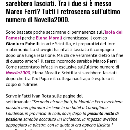
sarebbero lasciati. Tra i due si è messo
Marco Ferri? Tutti i retroscena sull’ultimo
numero di Novella2000.
Sono bastate poche settimane di permanenza sull’
Isola dei
Famosi
perché
Elena Morali
dimenticasse il comico
Gianluca Fubelli
, in arte Scintilla, e i preparativi del loro
matrimonio. La showgirl ha infatti lasciato il compagno
dopo una lunga relazione. Ma chi c’è veramente dietro la fine
di questo amore? Il terzo incomodo sarebbe
Marco Ferri
.
Come raccontato infatti in esclusiva sull’ultimo numero di
Novella2000
, Elena Morali e Scintilla si sarebbero lasciati
dopo che tra l’ex Pupa e il collega naufrago è esploso il
colpo di fulmine.
Scrive infatti Ivan Rota sulle pagine del
settimanale:
“Secondo alcune fonti, la Morali e Ferri avrebbero
passato una giornata insieme in un hotel a Cornegliano
Laudense, in provincia di Lodi, dove, dopo la
presunta notte di
passione
, sarebbe accaduto un incidente: la ragazza avrebbe
appoggiato la piastra, con la quale si era appena lisciata i