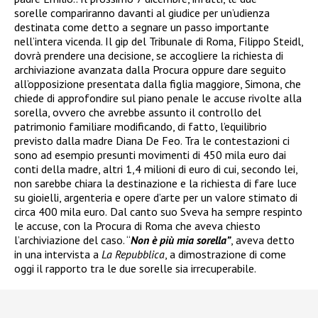
sorelle compariranno davanti al giudice per un’udienza
destinata come detto a segnare un passo importante
nell’intera vicenda. Il gip del Tribunale di Roma, Filippo Steidl,
dovrà prendere una decisione, se accogliere la richiesta di
archiviazione avanzata dalla Procura oppure dare seguito
all’opposizione presentata dalla figlia maggiore, Simona, che
chiede di approfondire sul piano penale le accuse rivolte alla
sorella, ovvero che avrebbe assunto il controllo del
patrimonio familiare modificando, di fatto, l’equilibrio
previsto dalla madre Diana De Feo. Tra le contestazioni ci
sono ad esempio presunti movimenti di 450 mila euro dai
conti della madre, altri 1,4 milioni di euro di cui, secondo lei,
non sarebbe chiara la destinazione e la richiesta di fare luce
su gioielli, argenteria e opere d’arte per un valore stimato di
circa 400 mila euro.
Dal canto suo Sveva ha sempre respinto
le accuse, con la Procura di Roma che aveva chiesto
l’archiviazione del caso. “
Non è più mia sorella”
, aveva detto
in una intervista a
La Repubblica
, a dimostrazione di come
oggi il rapporto tra le due sorelle sia irrecuperabile.