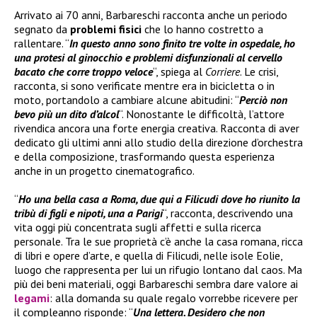
Arrivato ai 70 anni, Barbareschi racconta anche un periodo
segnato da
problemi fisici
che lo hanno costretto a
rallentare. “
In questo anno sono finito tre volte in ospedale, ho
una protesi al ginocchio e problemi disfunzionali al cervello
bacato che corre troppo veloce
“, spiega al
Corriere
. Le crisi,
racconta, si sono verificate mentre era in bicicletta o in
moto, portandolo a cambiare alcune abitudini: “
Perciò non
bevo più un dito d’alcol
“. Nonostante le difficoltà, l’attore
rivendica ancora una forte energia creativa. Racconta di aver
dedicato gli ultimi anni allo studio della direzione d’orchestra
e della composizione, trasformando questa esperienza
anche in un progetto cinematografico.
“
Ho una bella casa a Roma, due qui a Filicudi dove ho riunito la
tribù di figli e nipoti, una a Parigi
“, racconta, descrivendo una
vita oggi più concentrata sugli affetti e sulla ricerca
personale. Tra le sue proprietà c’è anche la casa romana, ricca
di libri e opere d’arte, e quella di Filicudi, nelle isole Eolie,
luogo che rappresenta per lui un rifugio lontano dal caos. Ma
più dei beni materiali, oggi Barbareschi sembra dare valore ai
legami
: alla domanda su quale regalo vorrebbe ricevere per
il compleanno risponde: “
Una lettera. Desidero che non