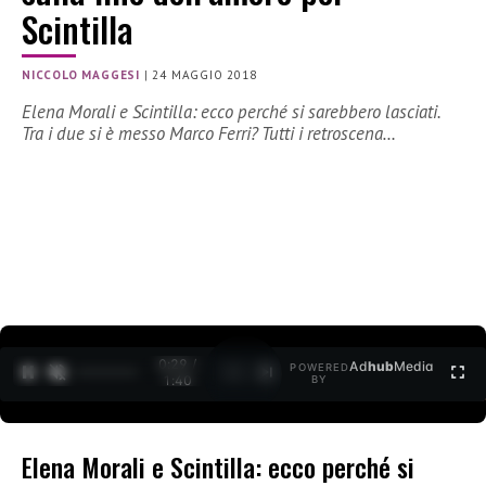
Scintilla
NICCOLO MAGGESI
|
24 MAGGIO 2018
Elena Morali e Scintilla: ecco perché si sarebbero lasciati.
Tra i due si è messo Marco Ferri? Tutti i retroscena…
0:30 /
Ad
hub
Media
POWERED
1
/
2
1:40
BY
Elena Morali e Scintilla: ecco perché si