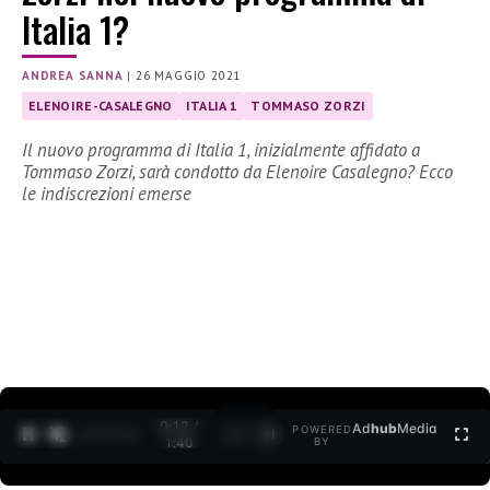
Italia 1?
ANDREA SANNA
|
26 MAGGIO 2021
ELENOIRE-CASALEGNO
ITALIA 1
TOMMASO ZORZI
Il nuovo programma di Italia 1, inizialmente affidato a
Tommaso Zorzi, sarà condotto da Elenoire Casalegno? Ecco
le indiscrezioni emerse
0:13 /
Ad
hub
Media
POWERED
1
/
2
1:40
BY