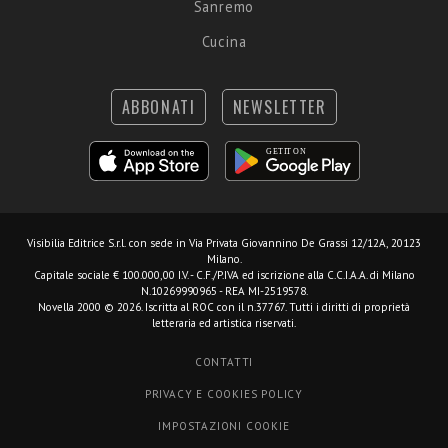
Sanremo
Cucina
ABBONATI
NEWSLETTER
Visibilia Editrice S.r.l.
con sede in Via Privata Giovannino De Grassi 12/12A, 20123
Milano.
Capitale sociale € 100.000,00 I.V. - C.F./P.IVA ed iscrizione alla C.C.I.A.A. di Milano
N.10269990965 - REA MI-2519578.
Novella 2000 © 2026. Iscritta al ROC con il n.37767. Tutti i diritti di proprietà
letteraria ed artistica riservati.
CONTATTI
PRIVACY E COOKIES POLICY
IMPOSTAZIONI COOKIE