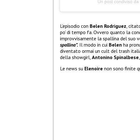
Un post condiviso d
L’episodio con
Belen Rodriguez
, cita
po’ di tempo fa. Ovvero quanto la con
improvvisamente la spallina del suo ve
spallina”.
Il modo in cui
Belen
ha pron
diventato ormai un cult del trash itali
della showgirl,
Antonino Spinalbese
Le news su
Elenoire
non sono finite q