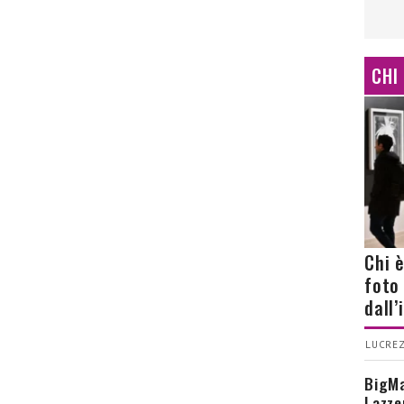
CHI
Chi 
foto
dall
LUCREZ
BigMa
Lazze