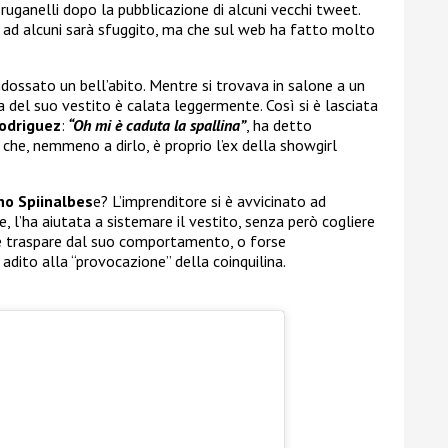
uganelli dopo la pubblicazione di alcuni vecchi tweet.
, ad alcuni sarà sfuggito, ma che sul web ha fatto molto
ndossato un bell’abito. Mentre si trovava in salone a un
a del suo vestito è calata leggermente. Così si è lasciata
odriguez
:
“Oh mi è caduta la spallina”
, ha detto
che, nemmeno a dirlo, è proprio l’ex della showgirl
no Spiinalbes
e? L’imprenditore si è avvicinato ad
, l’ha aiutata a sistemare il vestito, senza però cogliere
he traspare dal suo comportamento, o forse
dito alla “provocazione” della coinquilina.