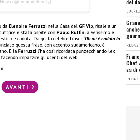
del d
a News (@mondodelreality)
LUCREZ
Grana
to da
Elenoire Ferruzzi
nella Casa del
GF Vip
, risale a un
anche
duttrice è stata ospite con
Paolo Ruffini
a Verissimo e
gour
stito è caduta. Da qui la celebre frase:
“Oh mi è caduta la
unciato questa frase, con accento sudamericano, è
REDAZI
ano. E la
Ferruzzi
l’ha così ricordata punzecchiando l’ex
Franc
, facendo impazzire gli utenti del web.
Chef 
sa di
ui…
REDAZI
AVANTI