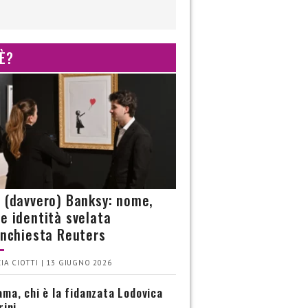
 È?
è (davvero) Banksy: nome,
 e identità svelata
’inchiesta Reuters
IA CIOTTI | 13 GIUGNO 2026
ma, chi è la fidanzata Lodovica
rini