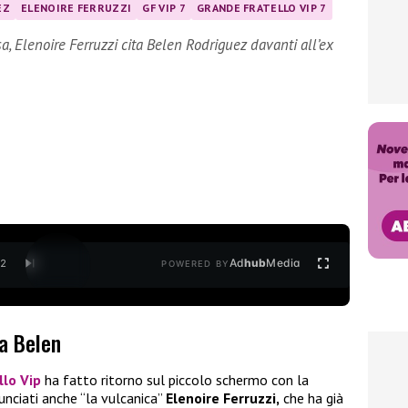
EZ
ELENOIRE FERRUZZI
GF VIP 7
GRANDE FRATELLO VIP 7
a, Elenoire Ferruzzi cita Belen Rodriguez davanti all’ex
Ad
hub
Media
/
2
POWERED BY
ta Belen
llo Vip
ha fatto ritorno sul piccolo schermo con la
unciati anche “la vulcanica”
Elenoire Ferruzzi,
che ha già