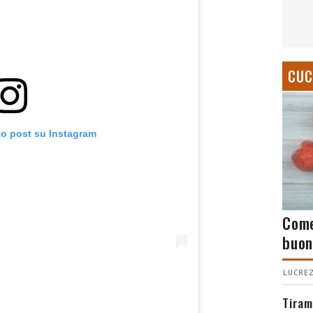
CUC
to post su Instagram
Come
buon
LUCREZ
Tiram