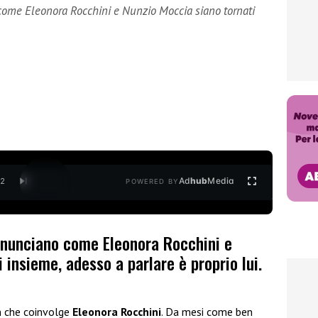
come Eleonora Rocchini e Nunzio Moccia siano tornati
Ad
hub
Media
/
2
POWERED BY
nnunciano come Eleonora Rocchini e
 insieme, adesso a parlare è proprio lui.
on che coinvolge
Eleonora Rocchini
. Da mesi come ben