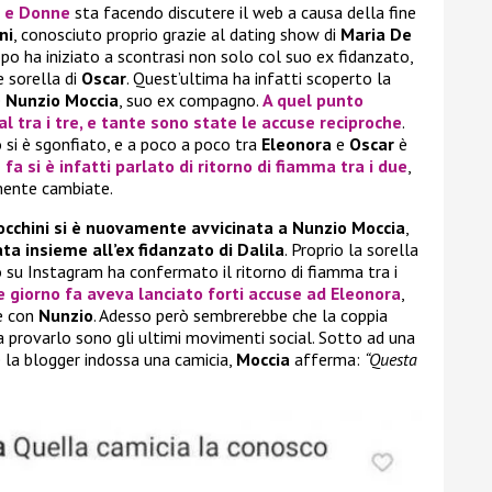
 e Donne
sta facendo discutere il web a causa della fine
ni
, conosciuto proprio grazie al dating show di
Maria De
po ha iniziato a scontrasi non solo col suo ex fidanzato,
e sorella di
Oscar
. Quest’ultima ha infatti scoperto la
e
Nunzio Moccia
, suo ex compagno.
A quel punto
al tra i tre, e tante sono state le accuse reciproche
.
 si è sgonfiato, e a poco a poco tra
Eleonora
e
Oscar
è
a si è infatti parlato di ritorno di fiamma tra i due
,
ente cambiate.
occhini si è nuovamente avvicinata a Nunzio Moccia
,
ta insieme all’ex fidanzato di Dalila
. Proprio la sorella
 su Instagram ha confermato il ritorno di fiamma tra i
e giorno fa aveva lanciato forti accuse ad
Eleonora
,
re con
Nunzio
. Adesso però sembrerebbe che la coppia
 a provarlo sono gli ultimi movimenti social. Sotto ad una
e la blogger indossa una camicia,
Moccia
afferma:
“Questa