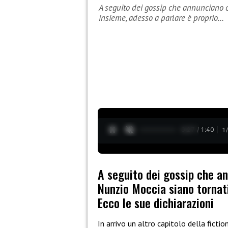
A seguito dei gossip che annunciano 
insieme, adesso a parlare è proprio…
0:28 / 1:40
1
A seguito dei gossip che a
Nunzio Moccia siano tornati
Ecco le sue dichiarazioni
In arrivo un altro capitolo della ficti