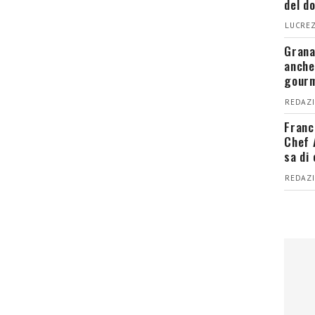
del d
LUCREZ
Grana
anche
gour
REDAZI
Franc
Chef 
sa di
REDAZI