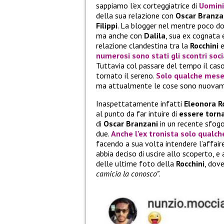
sappiamo l’ex corteggiatrice di
Uomini
della sua relazione con
Oscar Branza
Filippi
. La blogger nel mentre poco do
ma anche con
Dalila
, sua ex cognata 
relazione clandestina tra la
Rocchini
numerosi sono stati gli scontri soci
Tuttavia col passare del tempo il caso
tornato il sereno.
Solo qualche mese f
ma attualmente le cose sono nuovam
Inaspettatamente infatti
Eleonora R
al punto da far intuire di
essere torna
di
Oscar Branzani
in un recente sfogo
due.
Anche l’ex tronista solo qualch
facendo a sua volta intendere l’affai
abbia deciso di uscire allo scoperto, e
delle ultime foto della
Rocchini
, dov
camicia la conosco”
.