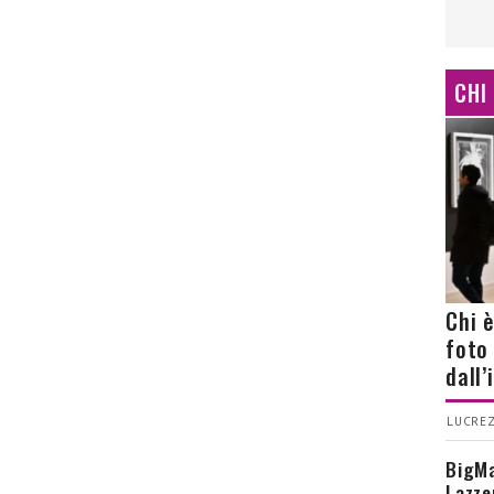
CHI
Chi 
foto
dall
LUCREZ
BigMa
Lazze