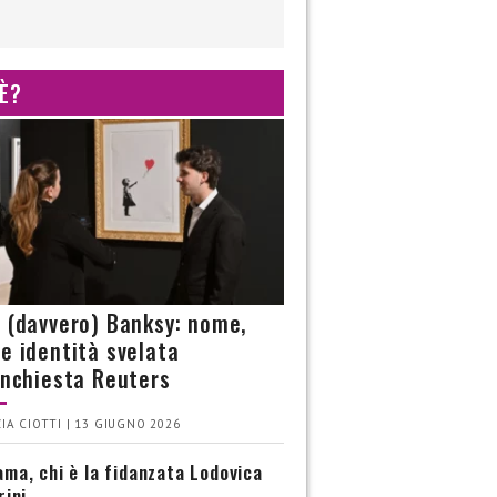
 È?
è (davvero) Banksy: nome,
 e identità svelata
’inchiesta Reuters
IA CIOTTI | 13 GIUGNO 2026
ma, chi è la fidanzata Lodovica
rini