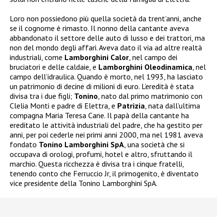
Loro non possiedono più quella società da trent’anni, anche
se il cognome è rimasto. Il nonno della cantante aveva
abbandonato il settore delle auto di lusso e dei trattori, ma
non del mondo degli affari. Aveva dato il via ad altre realtà
industriali, come
Lamborghini Calor
, nel campo dei
bruciatori e delle caldaie, e
Lamborghini Oleodinamica
, nel
campo dell’idraulica. Quando è morto, nel 1993, ha lasciato
un patrimonio di decine di milioni di euro. L’eredità è stata
divisa tra i due figli;
Tonino
, nato dal primo matrimonio con
Clelia Monti e padre di Elettra, e
Patrizia
, nata dall’ultima
compagna Maria Teresa Cane. Il papà della cantante ha
ereditato le attività industriali del padre, che ha gestito per
anni, per poi cederle nei primi anni 2000, ma nel 1981 aveva
fondato
Tonino Lamborghini SpA
, una società che si
occupava di orologi, profumi, hotel e altro, sfruttando il
marchio. Questa ricchezza è divisa tra i cinque fratelli,
tenendo conto che Ferruccio Jr, il primogenito, è diventato
vice presidente della Tonino Lamborghini SpA.