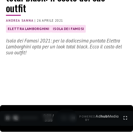
outfit
ANDREA SANNA
|
26 APRILE 2021
ELETTRA LAMBORGHINI
ISOLA DEI FAMOSI
Isola dei Famosi 2021: per la dodicesima puntata Elettra
Lamborghini opta per un look total black. Ecco il costo del
suo outfit!
0:30 /
Ad
hub
Media
POWERED
1
/
2
3:35
BY