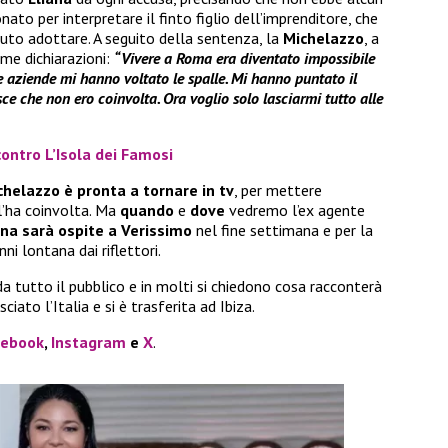
ato per interpretare il finto figlio dell’imprenditore, che
to adottare. A seguito della sentenza, la
Michelazzo
, a
ime dichiarazioni:
“Vivere a Roma era diventato impossibile
le aziende mi hanno voltato le spalle. Mi hanno puntato il
ce che non ero coinvolta. Ora voglio solo lasciarmi tutto alle
ontro L’Isola dei Famosi
chelazzo è pronta a tornare in tv
, per mettere
l’ha coinvolta. Ma
quando
e
dove
vedremo l’ex agente
ana sarà ospite a Verissimo
nel fine settimana e per la
ni lontana dai riflettori.
 da tutto il pubblico e in molti si chiedono cosa racconterà
iato l’Italia e si è trasferita ad Ibiza.
cebook
,
Instagram
e
X
.