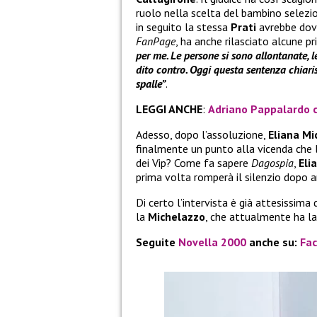
ruolo nella scelta del bambino selezion
in seguito la stessa
Prati
avrebbe dovu
FanPage
, ha anche rilasciato alcune pr
per me. Le persone si sono allontanate, 
dito contro. Oggi questa sentenza chiaris
spalle”
.
LEGGI ANCHE
:
Adriano Pappalardo c
Adesso, dopo l’assoluzione,
Eliana Mi
finalmente un punto alla vicenda che 
dei Vip? Come fa sapere
Dagospia
,
Eli
prima volta romperà il silenzio dopo an
Di certo l’intervista è già attesissima
la
Michelazzo
, che attualmente ha lasc
Seguite
Novella 2000
anche su:
Fa