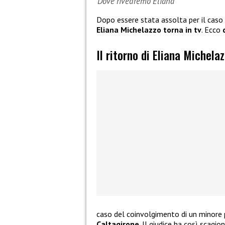
Dove rivedremo Eliana
Dopo essere stata assolta per il caso d
Eliana Michelazzo torna in tv
. Ecco
Il ritorno di Eliana Michela
caso del coinvolgimento di un minore 
Caltagirone
. Il giudice ha così scagi