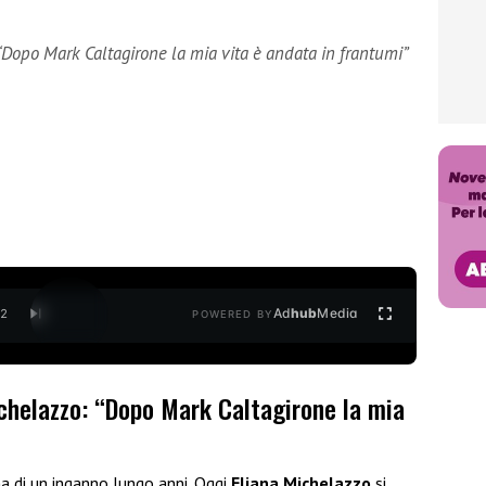
“Dopo Mark Caltagirone la mia vita è andata in frantumi”
Ad
hub
Media
/
2
POWERED BY
ichelazzo: “Dopo Mark Caltagirone la mia
ima di un inganno lungo anni. Oggi
Eliana Michelazzo
si