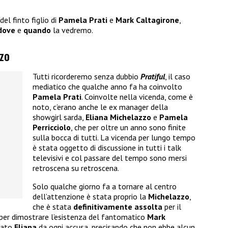
el finto figlio di
Pamela Prati
e
Mark Caltagirone
,
dove
e
quando
la vedremo.
zzo
Tutti ricorderemo senza dubbio
Pratiful
, il caso
mediatico che qualche anno fa ha coinvolto
Pamela Prati
. Coinvolte nella vicenda, come è
noto, c’erano anche le ex manager della
showgirl sarda,
Eliana Michelazzo
e
Pamela
Perricciolo
, che per oltre un anno sono finite
sulla bocca di tutti. La vicenda per lungo tempo
è stata oggetto di discussione in tutti i talk
televisivi e col passare del tempo sono mersi
retroscena su retroscena.
Solo qualche giorno fa a tornare al centro
dell’attenzione è stata proprio la
Michelazzo
,
che è stata
definitivamente assolta
per il
per dimostrare l’esistenza del fantomatico
Mark
onato
Eliana
da ogni accusa, precisando che non ebbe alcun