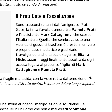
rutta, ma sto cercando di rinascere”.
Il Prati Gate e l’assoluzione
Sono trascorsi sei anni dal famigerato Prati
Gate, la finta favola d’amore tra
Pamela Prati
e l’inesistente
Mark Caltagirone
, che scosse
l’Italia intera. Quella che sembrava solo una
vicenda di gossip si trasformò presto in un vero
e proprio caso mediatico e giudiziario,
travolgendo anche la sua ex agente,
Eliana
Michelazzo
— oggi finalmente assolta da ogni
accusa legata al presunto “figlio” di
Mark
Caltagirone
e
Pamela Prati
.
a fragile ma lucida, con la voce rotta dall’emozione:
“È
 mi hanno distrutta dentro. È stato un dolore lungo, infinito.”
 una storia di inganni, manipolazioni e solitudine. La
anche lei in un uomo che non è mai esistito:
Simone