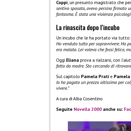
Coppi
, un presunto magistrato che per 
sentivo sposata, avevo persino firmato u
fantasma. È stata una violenza psicologi
La rinascita dopo l’incubo
Un incubo che le ha portato via tutto: 
Ho venduto tutto per sopravvivere. Ho pen
era malata. Lei voleva che fossi felice, m
Oggi
Eliana
prova a rialzarsi, con l’a
fatto da madre. Sto cercando di ritrovare
Sul capitolo
Pamela Prati
e
Pamela 
Io ho pagato un prezzo altissimo per col
vivere.”
A cura di Alba Cosentino
Seguite
Novella 2000
anche su:
Fa