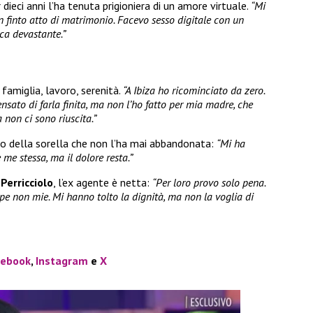
dieci anni l’ha tenuta prigioniera di un amore virtuale.
“Mi
n finto atto di matrimonio. Facevo sesso digitale con un
ca devastante.”
famiglia, lavoro, serenità.
“A Ibiza ho ricominciato da zero.
sato di farla finita, ma non l’ho fatto per mia madre, che
a non ci sono riuscita.”
iuto della sorella che non l’ha mai abbandonata:
“Mi ha
 me stessa, ma il dolore resta.”
Perricciolo
, l’ex agente è netta:
“Per loro provo solo pena.
pe non mie. Mi hanno tolto la dignità, ma non la voglia di
cebook
,
Instagram
e
X