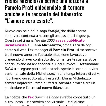
Eliana Michelazzo scrive una lettera a
Pamela Prati chiedendole di tornare
amiche e le racconta del fidanzato:
“L’amore vero esiste”.
Nuovo capitolo della saga
Pratiful
, che dalla scorsa
primavera continua a nutrire gli appassionati di gossip.
Questa settimana
Novella 2000
aveva pubblicato
un’intervista
a
Eliana Michelazzo
, rimbalzata da ogni
parte sul web. L’ex manager di
Pamela Prati
si raccontava
tra il nuovo amore e l’attuale situazione lavorativa,
piangendo di aver contratto debiti mentre le sue assistite
continuavano ad abbandonarla. Oggi è invece il settimanale
DiPiù
a integrare parte della storia, specie intorno alla vita
sentimentale della Michelazzo. In una lunga lettera di cui vi
riportiamo qui sotto alcuni estratti, Eliana Michelazzo
sembra implorare Pamela Prati di
tornare amiche
tra un
particolare e l’altro sul nuovo fidanzato.
La notizia che
l’ex
Uomini e Donne
avrebbe conosciuto un
altro uomo – e stavolta non virtuale – è di alcune