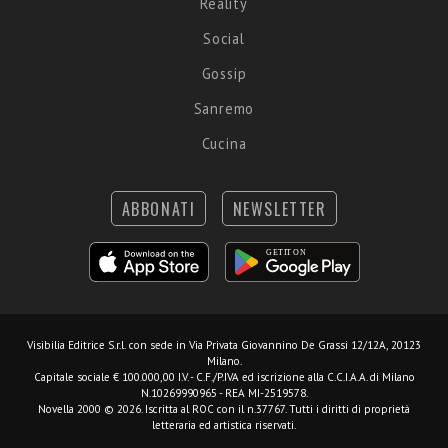
Reality
Social
Gossip
Sanremo
Cucina
ABBONATI
NEWSLETTER
Visibilia Editrice S.r.l.
con sede in Via Privata Giovannino De Grassi 12/12A, 20123
Milano.
Capitale sociale € 100.000,00 I.V. - C.F./P.IVA ed iscrizione alla C.C.I.A.A. di Milano
N.10269990965 - REA MI-2519578.
Novella 2000 © 2026. Iscritta al ROC con il n.37767. Tutti i diritti di proprietà
letteraria ed artistica riservati.