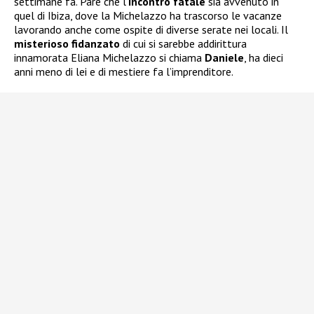
settimane fa. Pare che l’
incontro fatale
sia avvenuto in
quel di Ibiza, dove la Michelazzo ha trascorso le vacanze
lavorando anche come ospite di diverse serate nei locali. Il
misterioso fidanzato
di cui si sarebbe addirittura
innamorata Eliana Michelazzo si chiama
Daniele
, ha dieci
anni meno di lei e di mestiere fa l’imprenditore.