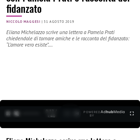
fidanzato
NICCOLO MAGGESI
|
31 AGOSTO 2019
Eliana Michelazzo scrive una lettera a Pamela Prati
chiedendole di tornare amiche e le racconta del fidanzato:
“L’amore vero esiste”.…
0:12 /
Ad
hub
Media
POWERED
1
/
2
1:40
BY