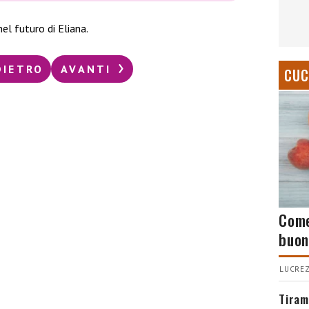
l futuro di Eliana.
DIETRO
AVANTI
CUC
Come
buon
LUCREZ
Tiram