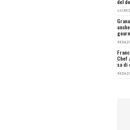
del d
LUCREZ
Grana
anche
gour
REDAZI
Franc
Chef 
sa di
REDAZI