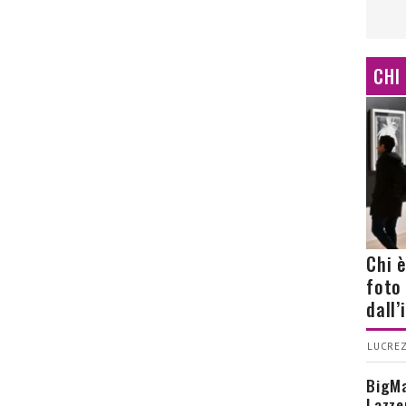
CHI
Chi 
foto
dall
LUCREZ
BigMa
Lazze