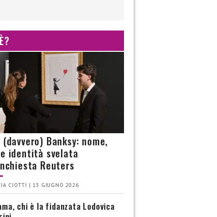
 È?
è (davvero) Banksy: nome,
 e identità svelata
’inchiesta Reuters
IA CIOTTI | 13 GIUGNO 2026
ma, chi è la fidanzata Lodovica
rini