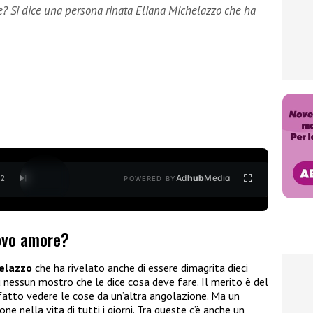
 Si dice una persona rinata Eliana Michelazzo che ha
Ad
hub
Media
/
2
POWERED BY
uovo amore?
helazzo
che ha rivelato anche di essere dimagrita dieci
 più nessun mostro che le dice cosa deve fare. Il merito è del
fatto vedere le cose da un’altra angolazione. Ma un
e nella vita di tutti i giorni. Tra queste c’è anche un