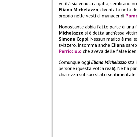
verità sia venuta a galla, sembrano non
Eliana Michelazzo
, diventata nota d
proprio nelle vesti di manager di
Pame
Nonostante abbia fatto parte di una fa
Michelazzo
si è detta anch’essa vitt
Simone Coppi
. Nessun marito è mai e
svizzero. Insomma anche
Eliana
sareb
Perricciolo
che aveva delle false ident
Comunque oggi
Eliana Michelazzo
sta i
persone (questa volta reali). Ne ha par
chiarezza sul suo stato sentimentale.