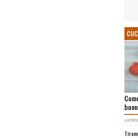
CUC
Come
buon
LUCREZ
Tiram