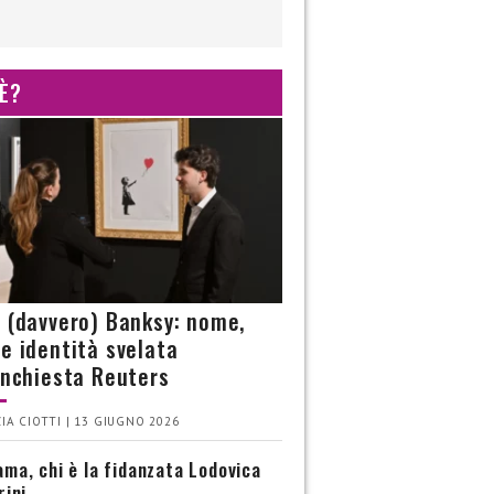
 È?
è (davvero) Banksy: nome,
 e identità svelata
’inchiesta Reuters
IA CIOTTI | 13 GIUGNO 2026
ma, chi è la fidanzata Lodovica
rini