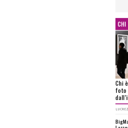
CHI
Chi 
foto
dall
LUCREZ
BigMa
Lazze