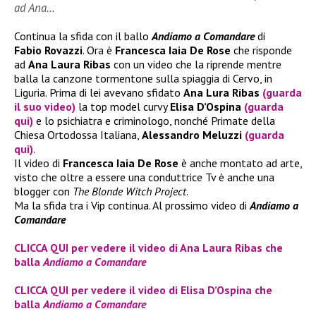
ad Ana…
Continua la sfida con il ballo
Andiamo a Comandare
di
Fabio
Rovazzi
. Ora è
Francesca Iaia De Rose
che risponde
ad
Ana Laura Ribas
con un video che la riprende mentre
balla la canzone tormentone sulla spiaggia di Cervo, in
Liguria. Prima di lei avevano sfidato
Ana Lura Ribas
(guarda
il suo video)
la top model curvy
Elisa D’Ospina
(guarda
qui)
e lo psichiatra e criminologo, nonché Primate della
Chiesa Ortodossa Italiana,
Alessandro Meluzzi
(guarda
qui)
.
Il video di
Francesca Iaia De Rose
è anche montato ad arte,
visto che oltre a essere una conduttrice Tv è anche una
blogger con
The Blonde Witch Project
.
Ma la sfida tra i Vip continua. Al prossimo video di
Andiamo a
Comandare
CLICCA QUI per vedere il video di Ana Laura Ribas che
balla
Andiamo a Comandare
CLICCA QUI per vedere il video di Elisa D’Ospina che
balla
Andiamo a Comandare