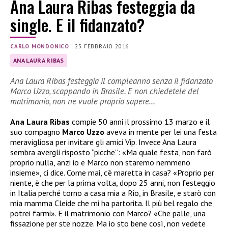
Ana Laura Ribas festeggia da
single. E il fidanzato?
CARLO MONDONICO
|
25 FEBBRAIO 2016
ANA LAURA RIBAS
Ana Laura Ribas festeggia il compleanno senza il fidanzato
Marco Uzzo, scappando in Brasile. E non chiedetele del
matrimonio, non ne vuole proprio sapere…
Ana Laura Ribas
compie 50 anni il prossimo 13 marzo e il
suo compagno
Marco Uzzo
aveva in mente per lei una festa
meravigliosa per invitare gli amici Vip. Invece Ana Laura
sembra avergli risposto “picche”: «Ma quale festa, non farò
proprio nulla, anzi io e Marco non staremo nemmeno
insieme», ci dice. Come mai, c’è maretta in casa? «Proprio per
niente, è che per la prima volta, dopo 25 anni, non festeggio
in Italia perché torno a casa mia a Rio, in Brasile, e starò con
mia mamma Cleide che mi ha partorita. Il più bel regalo che
potrei farmi». E il matrimonio con Marco? «Che palle, una
fissazione per ste nozze. Ma io sto bene così, non vedete