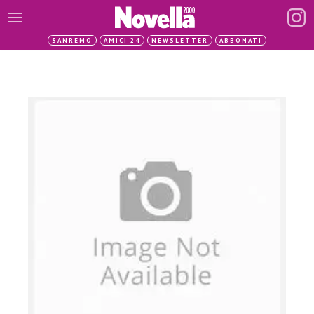
SANREMO
AMICI 24
NEWSLETTER
ABBONATI