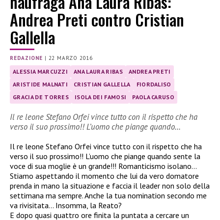
naufraga Ana Laura Ribas:
Andrea Preti contro Cristian
Gallella
REDAZIONE
|
22 MARZO 2016
ALESSIA MARCUZZI
ANA LAURA RIBAS
ANDREA PRETI
ARISTIDE MALNATI
CRISTIAN GALLELLA
FIORDALISO
GRACIA DE TORRES
ISOLA DEI FAMOSI
PAOLA CARUSO
Il re leone Stefano Orfei vince tutto con il rispetto che ha
verso il suo prossimo!! L’uomo che piange quando…
Il re leone Stefano Orfei vince tutto con il rispetto che ha
verso il suo prossimo!! L’uomo che piange quando sente la
voce di sua moglie è un grande!!! Romanticismo isolano…
Stiamo aspettando il momento che lui da vero domatore
prenda in mano la situazione e faccia il leader non solo della
settimana ma sempre. Anche la tua nomination secondo me
va rivisitata… Insomma, la Reato?
E dopo quasi quattro ore finita la puntata a cercare un