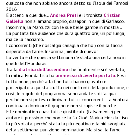
qualcosa che non abbiano ancora detto su l’Isola dei Famosi
2016
E attenti a quei due…
Andrea Preti
e il tronista
Cristian
Gallella
non si amano proprio, dissapori in quei di Garlasco.
Insomma, la Marcuzzi con le sue belle gambe in mostra…
La puntata tira audience che dura quattro ore, un po’ lunga,
ma ce la facciamo.
I concorrenti (che nostalgia canaglia che ho!) con la faccia
disperata da fame. Insomma, niente di nuevo!
La verità è che questa settimana c’è stata una certa noia in
quelli dell’Honduras.
Tra la
diatriba dell’accendino
che finalmente si è svelata,
la mitica Fior da Liso ha
ammesso di averlo portato
. E va
tutto bene, perché alla fine tutti hanno giovato e
partecipato a questa truffa nei confronti della produzione, e
così, le regole del programma sono andate sott’acqua
perché non si poteva eliminare tutti i concorrenti. La Ventura
continua a dominare il gruppo e non si capisce il perché.
E le nomination quasi tutte giustificate (falsamente) per
aiutare il prossimo che non ce la fa. Cioè, Marina Fior da Liso
la più votata, perché stata la più negativa e la più svogliata
della settimana, punizione, nomination. Ma si sa, la fame