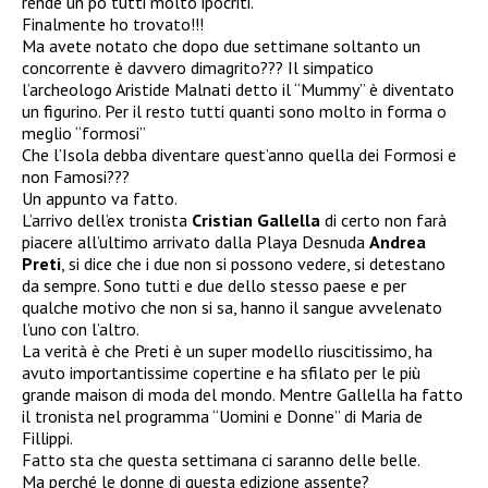
rende un po tutti molto ipocriti.
Finalmente ho trovato!!!
Ma avete notato che dopo due settimane soltanto un
concorrente è davvero dimagrito??? Il simpatico
l’archeologo Aristide Malnati detto il “Mummy” è diventato
un figurino. Per il resto tutti quanti sono molto in forma o
meglio “formosi”
Che l’Isola debba diventare quest’anno quella dei Formosi e
non Famosi???
Un appunto va fatto.
L’arrivo dell’ex tronista
Cristian Gallella
di certo non farà
piacere all’ultimo arrivato dalla Playa Desnuda
Andrea
Preti
, si dice che i due non si possono vedere, si detestano
da sempre. Sono tutti e due dello stesso paese e per
qualche motivo che non si sa, hanno il sangue avvelenato
l’uno con l’altro.
La verità è che Preti è un super modello riuscitissimo, ha
avuto importantissime copertine e ha sfilato per le più
grande maison di moda del mondo. Mentre Gallella ha fatto
il tronista nel programma “Uomini e Donne” di Maria de
Fillippi.
Fatto sta che questa settimana ci saranno delle belle.
Ma perché le donne di questa edizione assente?