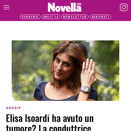
SANREMO
AMICI 24
NEWSLETTER
ABBONATI
GOSSIP
Elisa Isoardi ha avuto un
tumore? La conduttrice