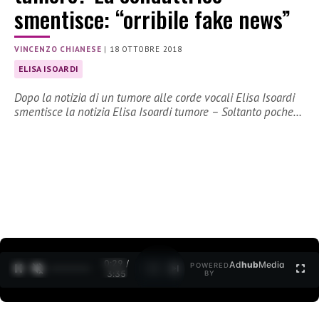
smentisce: “orribile fake news”
VINCENZO CHIANESE
|
18 OTTOBRE 2018
ELISA ISOARDI
Dopo la notizia di un tumore alle corde vocali Elisa Isoardi
smentisce la notizia Elisa Isoardi tumore – Soltanto poche…
0:30 /
Ad
hub
Media
POWERED
1
/
2
3:35
BY