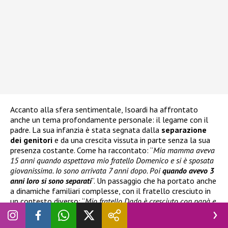
Accanto alla sfera sentimentale, Isoardi ha affrontato
anche un tema profondamente personale: il legame con il
padre. La sua infanzia è stata segnata dalla
separazione
dei genitori
e da una crescita vissuta in parte senza la sua
presenza costante. Come ha raccontato: “
Mia mamma aveva
15 anni quando aspettava mio fratello Domenico e si è sposata
giovanissima. Io sono arrivata 7 anni dopo. Poi
quando avevo 3
anni loro si sono separati
“. Un passaggio che ha portato anche
a dinamiche familiari complesse, con il fratello cresciuto in
un contesto diverso: “
Mio fratello Dado è cresciuto con papà e
con i nonni
“.