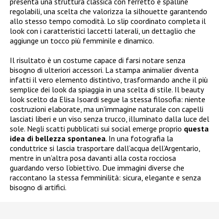
presenta una struttura classica con ferretto e spalline
regolabili, una scelta che valorizza la silhouette garantendo
allo stesso tempo comodità. Lo slip coordinato completa il
look con i caratteristici laccetti laterali, un dettaglio che
aggiunge un tocco più femminile e dinamico.
Il risultato è un costume capace di farsi notare senza
bisogno di ulteriori accessori. La stampa animalier diventa
infatti il vero elemento distintivo, trasformando anche il più
semplice dei look da spiaggia in una scelta di stile. Il beauty
look scelto da Elisa Isoardi segue la stessa filosofia: niente
costruzioni elaborate, ma un’immagine naturale con capelli
lasciati liberi e un viso senza trucco, illuminato dalla luce del
sole. Negli scatti pubblicati sui social emerge proprio
questa
idea di bellezza spontanea
. In una fotografia la
conduttrice si lascia trasportare dall’acqua dell’Argentario,
mentre in un’altra posa davanti alla costa rocciosa
guardando verso l’obiettivo. Due immagini diverse che
raccontano la stessa femminilità: sicura, elegante e senza
bisogno di artifici.