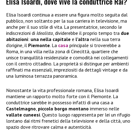
Elisa Isoardi, dove vive la conduttrice Rai?
Elisa Isoardi continua a essere una figura molto seguita dal
pubblico, non soltanto per la sua carriera in televisione, ma
anche per il suo stile di vita. La presentatrice, secondo le
indiscrezioni di
Idealista
, dividerebbe il proprio tempo tra
due
abitazioni
:
una nella capitale
e
l’altra
nella sua terra
d’origine, il
Piemonte
. La
casa
principale si troverebbe a
Roma, in una villa nella zona di Cinecittà, quartiere che
unisce tranquillità residenziale e comodità nei collegamenti
con il centro cittadino. La proprietà si distingue per ambienti
raffinati ma essenziali, impreziositi da dettagli vintage e da
una luminosa terrazza panoramica.
Nonostante la vita professionale romana, Elisa Isoardi
mantiene un rapporto molto forte con il Piemonte. La
conduttrice sarebbe in possesso infatti di una casa a
Castelmagno
,
piccolo borgo montano
immerso nelle
vallate cuneesi
. Questo luogo rappresenta per lei un rifugio
lontano dai ritmi frenetici della televisione e della città, uno
spazio dove ritrovare calma e autenticità.