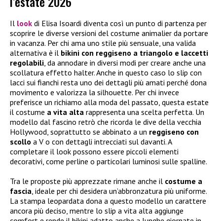
l’estate 2026
Il
look
di Elisa Isoardi diventa così un punto di partenza per
scoprire le diverse versioni del costume animalier da portare
in vacanza. Per chi ama uno stile più sensuale, una valida
alternativa è il
bikini con reggiseno a triangolo e laccetti
regolabili
, da annodare in diversi modi per creare anche una
scollatura effetto halter. Anche in questo caso lo slip con
lacci sui fianchi resta uno dei dettagli più amati perché dona
movimento e valorizza la silhouette. Per chi invece
preferisce un richiamo alla moda del passato, questa estate
il costume
a vita alta
rappresenta una scelta perfetta. Un
modello dal fascino retrò che ricorda le dive della vecchia
Hollywood, soprattutto se abbinato a un
reggiseno con
scollo
a V o con dettagli intrecciati sul davanti. A
completare il look possono essere piccoli elementi
decorativi, come perline o particolari luminosi sulle spalline.
Tra le proposte più apprezzate rimane anche il
costume a
fascia
, ideale per chi desidera un’abbronzatura più uniforme.
La stampa leopardata dona a questo modello un carattere
ancora più deciso, mentre lo slip a vita alta aggiunge
comfort e rende il bikini adatto anche a lunghe giornate in