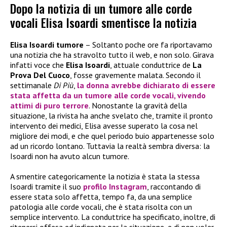
Dopo la notizia di un tumore alle corde
vocali Elisa Isoardi smentisce la notizia
Elisa Isoardi tumore
– Soltanto poche ore fa riportavamo
una notizia che ha stravolto tutto il web, e non solo. Girava
infatti voce che
Elisa Isoardi
, attuale conduttrice de
La
Prova Del Cuoco
, fosse gravemente malata. Secondo il
settimanale
Di Più
,
la donna avrebbe dichiarato di essere
stata affetta da un tumore alle corde vocali, vivendo
attimi di puro terrore
. Nonostante la gravità della
situazione, la rivista ha anche svelato che, tramite il pronto
intervento dei medici, Elisa avesse superato la cosa nel
migliore dei modi, e che quel periodo buio appartenesse solo
ad un ricordo lontano. Tuttavia la realtà sembra diversa: la
Isoardi non ha avuto alcun tumore.
A smentire categoricamente la notizia è stata la stessa
Isoardi tramite il suo
profilo Instagram
, raccontando di
essere stata solo affetta, tempo fa, da una semplice
patologia alle corde vocali, che è stata risolta con un
semplice intervento. La conduttrice ha specificato, inoltre, di