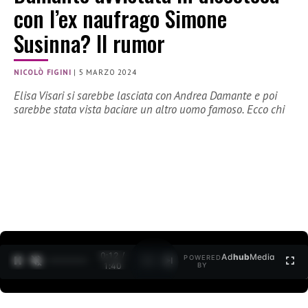
con l’ex naufrago Simone
Susinna? Il rumor
NICOLÒ FIGINI
|
5 MARZO 2024
Elisa Visari si sarebbe lasciata con Andrea Damante e poi
sarebbe stata vista baciare un altro uomo famoso. Ecco chi
0:13 /
Ad
hub
Media
POWERED
1
/
2
1:40
BY