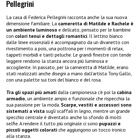
Pellegrini
La casa di Federica Pellegrini racconta anche la sua nuova
dimensione familiare. La
cameretta di Matilde e Rachele è
un ambiente luminoso
e delicato, pensato per le bambine
con
colori tenui e dettagli romantici
. Il lettino bianco
dalle linee essenziali è accompagnato da un divanetto con
rivestimento a pois, una poltrona per i momenti di relax,
tappeti morbidi e tanti peluche. Le grandi finestre con tende
leggere rendono la stanza ancora più luminosa e
accogliente. In passato, per la cameretta di Matilde, erano
stati realizzati anche disegni a mano dall’artista Tony Gallo,
con una palette sui toni del bianco e del rosa.
Tra gli spazi più amati
dalla campionessa c’è poi la
cabina
armadio
, un ambiente ampio e funzionale che rispecchia la
sua passione per la moda.
Scarpe, vestiti e accessori sono
sistemati a vista
sugli scaffali in legno, mentre un grande
specchio centrale è diventato anche lo sfondo di molti
selfie. A rendere il tutto più originale ci sono
pupazzi e
piccoli oggetti colorati
che aggiungono un tocco ironico
alla stanza.