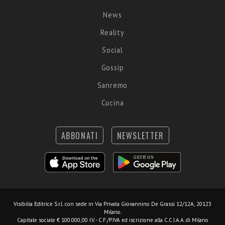
News
Reality
Social
Gossip
Sanremo
Cucina
ABBONATI
NEWSLETTER
Visibilia Editrice S.r.l.
con sede in Via Privata Giovannino De Grassi 12/12A, 20123
Milano.
Capitale sociale € 100.000,00 I.V. - C.F./P.IVA ed iscrizione alla C.C.I.A.A. di Milano