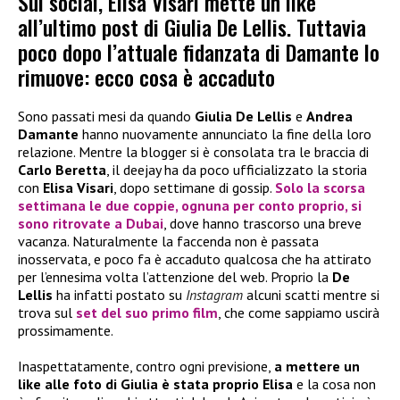
Sui social, Elisa Visari mette un like
all’ultimo post di Giulia De Lellis. Tuttavia
poco dopo l’attuale fidanzata di Damante lo
rimuove: ecco cosa è accaduto
Sono passati mesi da quando
Giulia De Lellis
e
Andrea
Damante
hanno nuovamente annunciato la fine della loro
relazione. Mentre la blogger si è consolata tra le braccia di
Carlo Beretta
, il deejay ha da poco ufficializzato la storia
con
Elisa Visari
, dopo settimane di gossip.
Solo la scorsa
settimana le due coppie, ognuna per conto proprio, si
sono ritrovate a Dubai
, dove hanno trascorso una breve
vacanza. Naturalmente la faccenda non è passata
inosservata, e poco fa è accaduto qualcosa che ha attirato
per l’ennesima volta l’attenzione del web. Proprio la
De
Lellis
ha infatti postato su
Instagram
alcuni scatti mentre si
trova sul
set del suo primo film
, che come sappiamo uscirà
prossimamente.
Inaspettatamente, contro ogni previsione,
a mettere un
like alle foto di Giulia è stata proprio Elisa
e la cosa non