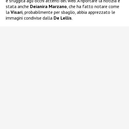
è sfuggita agli occhi attenti del web. A riportare la notizia è
stata anche
Deianira Marzano
, che ha fatto notare come
la
Visari
, probabilmente per sbaglio, abbia apprezzato le
immagini condivise dalla
De Lellis
.