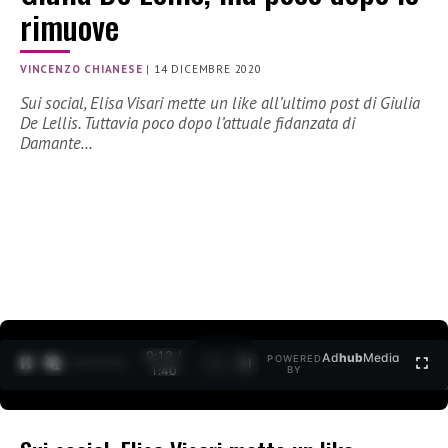
rimuove
VINCENZO CHIANESE
|
14 DICEMBRE 2020
Sui social, Elisa Visari mette un like all’ultimo post di Giulia
De Lellis. Tuttavia poco dopo l’attuale fidanzata di
Damante…
0:12 /
Ad
hub
Media
POWERED
1
/
2
1:40
BY