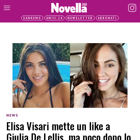
SANREMO
AMICI 24
NEWSLETTER
ABBONATI
NEWS
Elisa Visari mette un like a
Giulia De Lellis, ma poco dopo lo