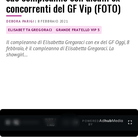
concorrenti del GF Vip (FOTO)
DEBORA PARIGI
|
8 FEBBRAIO 2021
ELISABETTA GREGORACI
GRANDE FRATELLO VIP 5
Il compleanno di Elisabetta Gregoraci con ex del GF Oggi, 8
febbraio, è il compleanno di Elisabetta Gregoraci. La
showgirl…
0:28 /
Ad
hub
Media
POWERED
1
/
2
1:40
BY