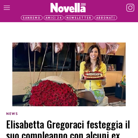
SANREMO
AMICI 24
NEWSLETTER
ABBONATI
NEWS
Elisabetta Gregoraci festeggia il
suo compleanno con alcuni ex