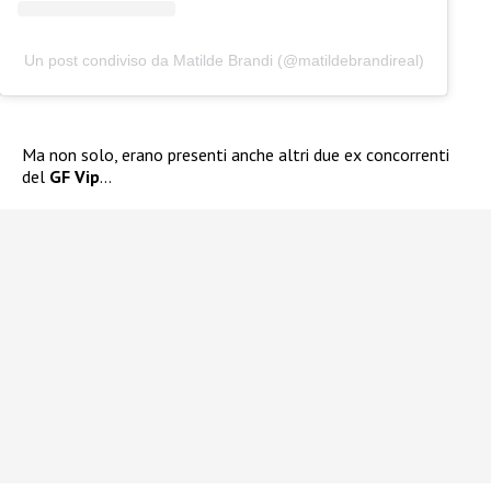
Un post condiviso da Matilde Brandi (@matildebrandireal)
Ma non solo, erano presenti anche altri due ex concorrenti
del
GF Vip
…