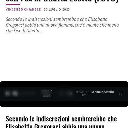
VINCENZO CHIANESE
|
30 LUGLIO 2020
Secondo le indiscrezioni sembrerebbe che Elisabetta
Gregoraci abbia una nuova fiamma, che è niente che meno
che l’ex di Diletta…
0:27 /
Ad
hub
Media
POWERED
1
/
2
3:35
BY
Secondo le indiscrezioni sembrerebbe che
Elisabetta Gregoraci abbia una nuova