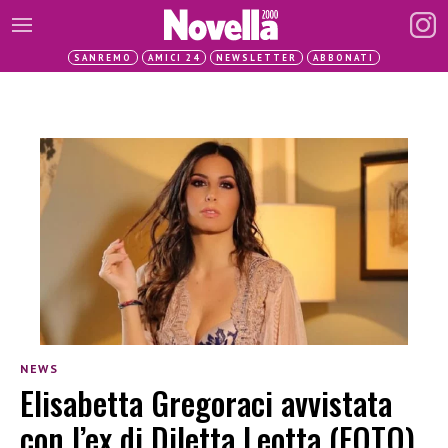
SANREMO
AMICI 24
NEWSLETTER
ABBONATI
NEWS
Elisabetta Gregoraci avvistata
con l’ex di Diletta Leotta (FOTO)