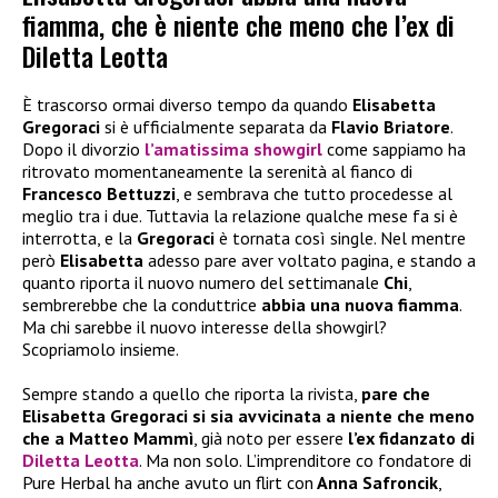
fiamma, che è niente che meno che l’ex di
Diletta Leotta
È trascorso ormai diverso tempo da quando
Elisabetta
Gregoraci
si è ufficialmente separata da
Flavio Briatore
.
Dopo il divorzio
l’amatissima showgirl
come sappiamo ha
ritrovato momentaneamente la serenità al fianco di
Francesco Bettuzzi
, e sembrava che tutto procedesse al
meglio tra i due. Tuttavia la relazione qualche mese fa si è
interrotta, e la
Gregoraci
è tornata così single. Nel mentre
però
Elisabetta
adesso pare aver voltato pagina, e stando a
quanto riporta il nuovo numero del settimanale
Chi
,
sembrerebbe che la conduttrice
abbia una nuova fiamma
.
Ma chi sarebbe il nuovo interesse della showgirl?
Scopriamolo insieme.
Sempre stando a quello che riporta la rivista,
pare che
Elisabetta Gregoraci si sia avvicinata a niente che meno
che a Matteo Mammì
, già noto per essere
l’ex fidanzato di
Diletta Leotta
. Ma non solo. L’imprenditore co fondatore di
Pure Herbal ha anche avuto un flirt con
Anna Safroncik
,