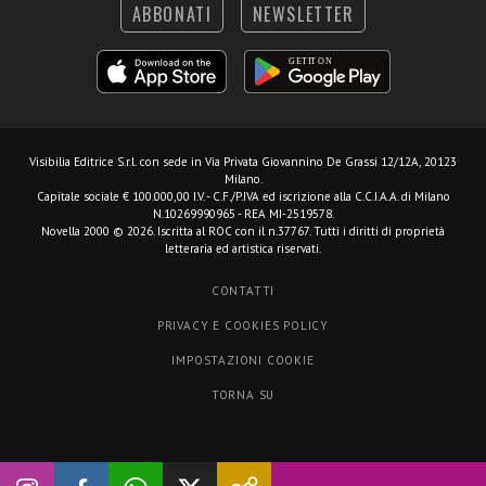
ABBONATI
NEWSLETTER
Visibilia Editrice S.r.l.
con sede in Via Privata Giovannino De Grassi 12/12A, 20123
Milano.
Capitale sociale € 100.000,00 I.V. - C.F./P.IVA ed iscrizione alla C.C.I.A.A. di Milano
N.10269990965 - REA MI-2519578.
Novella 2000 © 2026. Iscritta al ROC con il n.37767. Tutti i diritti di proprietà
letteraria ed artistica riservati.
CONTATTI
PRIVACY E COOKIES POLICY
IMPOSTAZIONI COOKIE
TORNA SU