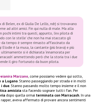
di Belen, ex di Giulia De Lellis, ndr) si trovavano
me ad altri amici. Fin qui nulla di male. Ma alla
n pochi intimi tra questi, appunto, l’ex pilota di
do con le stelle’ che non ha mai staccato gli
gle da tempo è sempre rimasto affascinato da
 Elodie è la musa, la cantante (più brava) e più
i ultimamente si è dichiarata ‘innamorata per
arracash’ ammettendo però che la storia tra i due
ende il giro fortunato da buon pilota.
eianira Marzano
, come possiamo vedere qui sotto,
e a Lugano
. Stanno passeggiando per strada e in molti
a i due
. Stanno passando molto tempo insieme e il non
tica amicizia
sta facendo sognare tutti i fan. Per
eria
dopo quella ormai
terminata con Marracash
. In una
al rapper, aveva affermato di provare ancora sentimenti