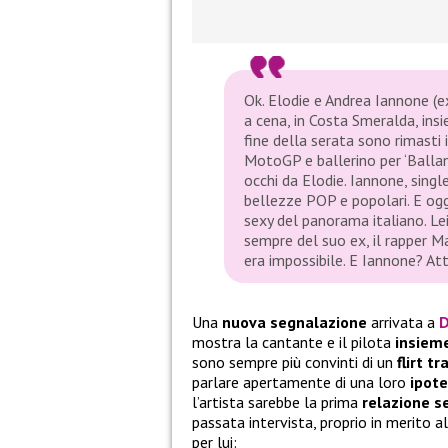
Ok. Elodie e Andrea Iannone (ex 
a cena, in Costa Smeralda, insie
fine della serata sono rimasti i
MotoGP e ballerino per ‘Ballan
occhi da Elodie. Iannone, sin
bellezze POP e popolari. E oggi
sexy del panorama italiano. Le
sempre del suo ex, il rapper M
era impossibile. E Iannone? Att
Una
nuova segnalazione
arrivata a
D
mostra la cantante e il pilota
insiem
sono sempre più convinti di un
flirt tr
parlare apertamente di una loro
ipote
l’artista sarebbe la prima
relazione s
passata intervista, proprio in merito 
per lui: