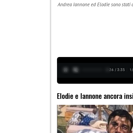
Andrea Iannone ed Elodie sono stati a
0:28 / 3:35
1
Elodie e Iannone ancora in