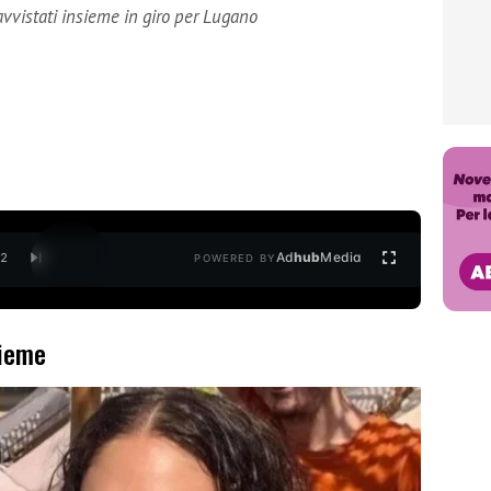
vvistati insieme in giro per Lugano
Ad
hub
Media
/
2
POWERED BY
sieme