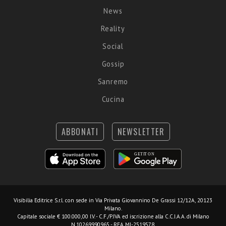
News
Reality
Social
Gossip
Sanremo
Cucina
ABBONATI
NEWSLETTER
Visibilia Editrice S.r.l.
con sede in Via Privata Giovannino De Grassi 12/12A, 20123
Milano.
Capitale sociale € 100.000,00 I.V. - C.F./P.IVA ed iscrizione alla C.C.I.A.A. di Milano
N.10269990965 - REA MI-2519578.