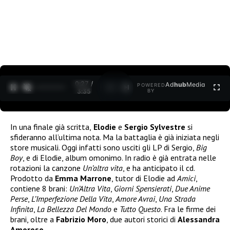
0:27 /
Ad
hub
Media
POWERED
1
/
2
3:35
BY
In una finale già scritta,
Elodie
e
Sergio Sylvestre
si
sfideranno all’ultima nota. Ma la battaglia è già iniziata negli
store musicali. Oggi infatti sono usciti gli LP di Sergio,
Big
Boy
, e di Elodie, album omonimo. In radio è già entrata nelle
rotazioni la canzone
Un’altra vita
, e ha anticipato il cd.
Prodotto da
Emma Marrone
, tutor di Elodie ad
Amici
,
contiene 8 brani:
Un’Altra Vita
,
Giorni Spensierati
,
Due Anime
Perse
,
L’Imperfezione Della Vita
,
Amore Avrai
,
Una Strada
Infinita
,
La Bellezza Del Mondo
e
Tutto Questo
. Fra le firme dei
brani, oltre a
Fabrizio Moro
, due autori storici di
Alessandra
Amoroso
.